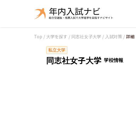
Top
/
大学を探す
/
同志社女子大学
/
入試対策
/
詳細
私立大学
同志社女子大学
学校情報