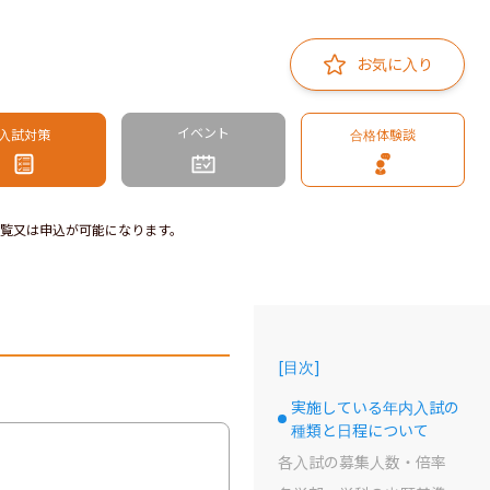
お気に入り
イベント
入試対策
合格体験談
覧又は申込が可能になります。
[
目次
]
実施している年内入試の
選択中のドット
種類と日程について
各入試の募集人数・倍率