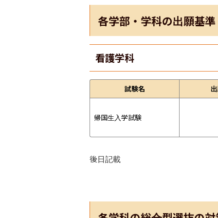
各学部・学科の出願基準
看護学科
試験名
出
帰国生入学試験
後日記載
各学科の総合型選抜の対