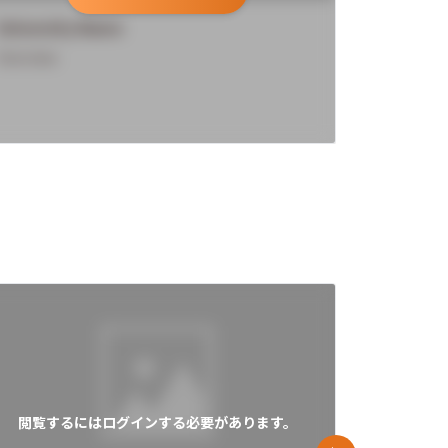
University Name
Universi
Overview
Overview
閲覧するにはログインする必要があります。
閲覧す