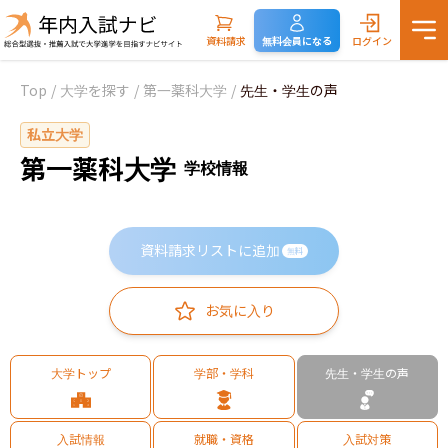
資料請求
無料会員になる
ログイン
Top
/
大学を探す
/
第一薬科大学
/
先生・学生の声
私立大学
第一薬科大学
学校情報
資料請求リストに追加
無料
お気に入り
大学トップ
学部・学科
先生・学生の声
入試情報
就職・資格
入試対策