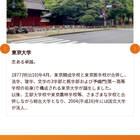
前のスライド
次
東京大学
志ある卓越。

1877(明治10)年4月、東京開成学校と東京医学校が合併し、
法学、理学、文学の3学部と医学部および予備門(第一高等
学校の前身)で構成される東京大学が誕生しました。

以後、工部大学校や東京農林学校等、さまざまな学校と合
併しながら総合大学となり、2004(平成16)年には国立大学
が法人...