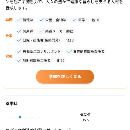
ンを起こす発想力で、人々の豊かで健康な暮らしを支える人材を
養成します。
学問
情報学
栄養・食物学
医学
他
10
薬剤師
薬品メーカー勤務
仕事
研究・技術者(製薬開発)
他
18
労働衛生コンサルタント
毒物劇物取扱責任者
資格
放射線取扱主任者
他
20
学部を詳しく見る
薬学科
偏差値
35.5
めざすは創造的な薬のゲートキーパー
