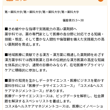
第一薬科大学/第一薬科大学/第一薬科大学/第一薬科大学
偏差値
35.5
〜
38
■きめ細やかな指導で実践能力の高い薬剤師へ

薬学科では、薬の専門家として医療の各分野に対応できる知識・
技能・態度、そして豊かな人間性や倫理観を備えた実践能力の高
い薬剤師を育成します。

■地域医療に貢献できる漢方・漢方薬に精通した薬剤師をめざす

漢方薬学科では西洋医薬と日本の伝統的な漢方医薬の高度な知識
を体系的に学び、通常の診療のみならず、在宅医療やプライマリ
ケアに積極的に参加します。

■薬学の知見を生かしデータサイエンス・医療ビジネスを動かす

薬科学科には「医療データサイエンスコース」「コスメ&ヘルス
ケアマネジメントコース」があります。

医療データサイエンスコースは、ビッグデータを解析し、社会課
題を解決するスペシャリストを養成します。

コスメ&ヘルスケアマネジメントコースは、医療にイノベーショ