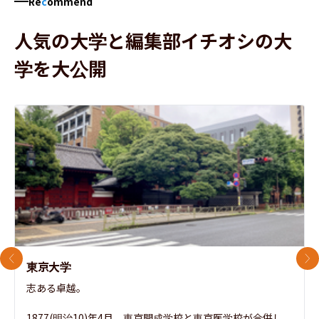
Re
c
ommend
人気の大学と編集部イチオシの大
学を大公開
前のスライド
次
東京大学
志ある卓越。

1877(明治10)年4月、東京開成学校と東京医学校が合併し、