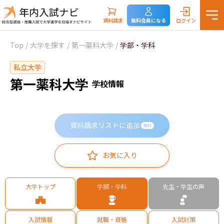
資料請求
無料会員になる
ログイン
Top
/
大学を探す
/
第一薬科大学
/
学部・学科
私立大学
第一薬科大学
学校情報
資料請求リストに追加
無料
お気に入り
大学トップ
学部・学科
先生・学生の声
入試情報
就職・資格
入試対策