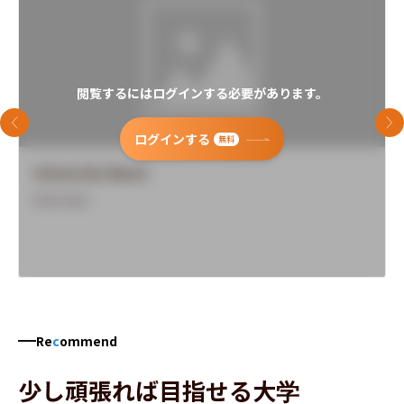
閲覧するにはログインする必要があります。
前のスライド
次
ログインする
無料
University Name
Overview
Re
c
ommend
少し頑張れば目指せる大学