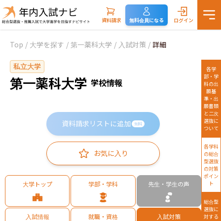
資料請求
無料会員になる
ログイン
Top
/
大学を探す
/
第一薬科大学
/
入試対策
/
詳細
私立大学
各学
部・学
第一薬科大学
学校情報
科の出
願基
準・出
願書類
と二次
選抜に
資料請求リストに追加
無料
ついて
各学科
お気に入り
の総合
型選抜
の対策
ポイン
大学トップ
学部・学科
先生・学生の声
ト
総合型
選抜に
入試情報
就職・資格
入試対策
対する