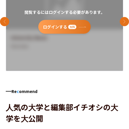
閲覧するにはログインする必要があります。
前のスライド
次
ログインする
無料
University Name
Overview
Re
c
ommend
人気の大学と編集部イチオシの大
学を大公開