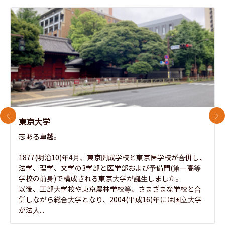
前のスライド
次
東京大学
志ある卓越。

1877(明治10)年4月、東京開成学校と東京医学校が合併し、
法学、理学、文学の3学部と医学部および予備門(第一高等
学校の前身)で構成される東京大学が誕生しました。

以後、工部大学校や東京農林学校等、さまざまな学校と合
併しながら総合大学となり、2004(平成16)年には国立大学
が法人...