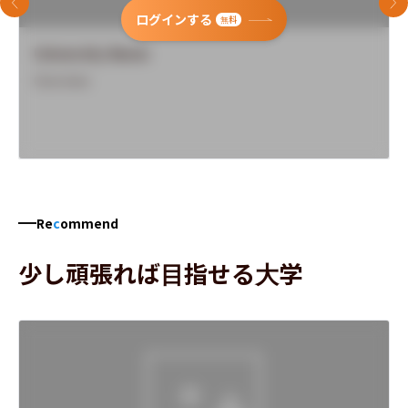
前のスライド
次
ログインする
無料
University Name
Overview
Re
c
ommend
少し頑張れば目指せる大学