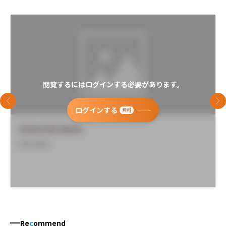
閲覧するにはログインする必要があります。
前のスライド
次
ログインする
無料
University Name
Overview
Re
c
ommend