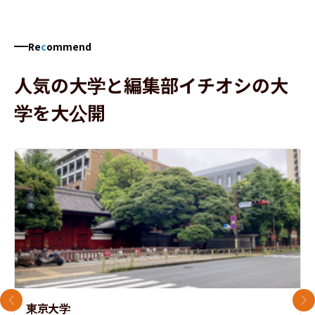
Re
c
ommend
人気の大学と編集部イチオシの大
学を大公開
前のスライド
次
東京大学