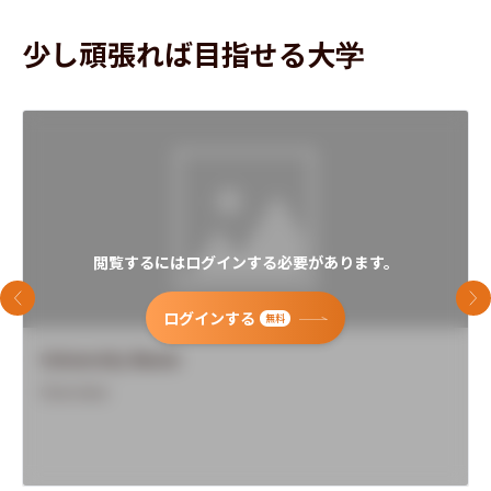
少し頑張れば目指せる大学
閲覧するにはログインする必要があります。
前のスライド
次
ログインする
無料
University Name
Overview