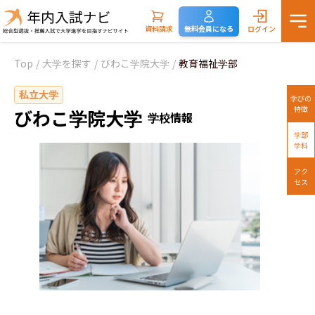
資料請求
無料会員になる
ログイン
Top
/
大学を探す
/
びわこ学院大学
/
教育福祉学部
私立大学
学びの
特徴
びわこ学院大学
学校情報
学部
学科
アク
セス