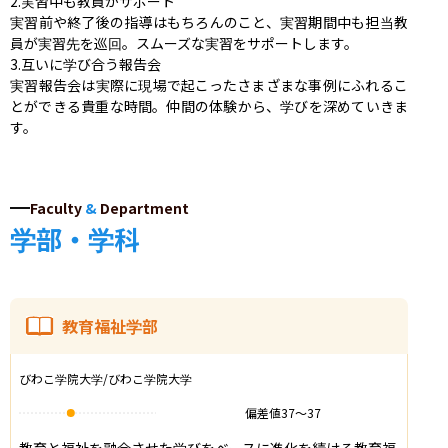
2.実習中も教員がサポート

実習前や終了後の指導はもちろんのこと、実習期間中も担当教
員が実習先を巡回。スムーズな実習をサポートします。

3.互いに学び合う報告会

実習報告会は実際に現場で起こったさまざまな事例にふれるこ
とができる貴重な時間。仲間の体験から、学びを深めていきま
す。
Faculty
&
Department
学部・学科
教育福祉学部
びわこ学院大学/びわこ学院大学
偏差値
37
〜
37
教育と福祉を融合させた学びをベースに進化を続ける教育福