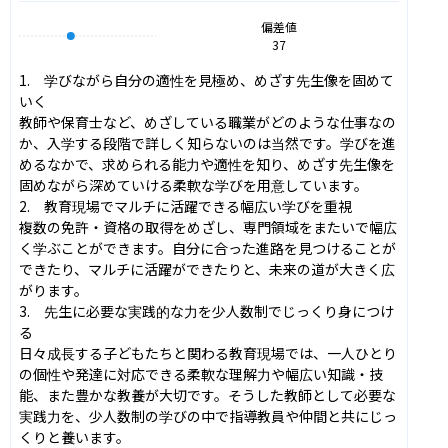
偏差値
37
1.　学びながら自分の適性を見極め、めざす先生像を固めて
いく

教師や保育士など、めざしている職業がどのような仕事なの
か、入学する段階で詳しく知らないのは当然です。学びを進
めるなかで、求められる能力や適性を知り、めざす先生像を
固めながら深めていける柔軟な学びを用意しています。

2.　教育現場でマルチに活躍できる幅広い学びを重視

複数の免許・資格の取得をめざし、専門領域をまたいで幅広
く学ぶことができます。自分に合った進路を見つけることが
できたり、マルチに活躍ができたりと、未来の道が大きく広
がります。

3.　先生に必要な実践的な力を少人数制でじっくり身につけ
る

日々成長する子どもたちと関わる教育現場では、一人ひとり
の個性や発達に対応できる柔軟な理解力や幅広い知識・技
能、また豊かな教養が大切です。そうした教師として必要な
実践力を、少人数制の学びの中で指導教員や仲間と共にじっ
くりと養います。