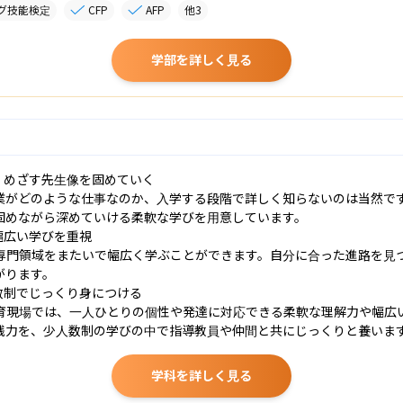
グ技能検定
CFP
AFP
他
3
学部を詳しく見る
、めざす先生像を固めていく

業がどのような仕事なのか、入学する段階で詳しく知らないのは当然で
固めながら深めていける柔軟な学びを用意しています。

広い学びを重視

専門領域をまたいで幅広く学ぶことができます。自分に合った進路を見
ります。

数制でじっくり身につける

育現場では、一人ひとりの個性や発達に対応できる柔軟な理解力や幅広
践力を、少人数制の学びの中で指導教員や仲間と共にじっくりと養いま
学科を詳しく見る