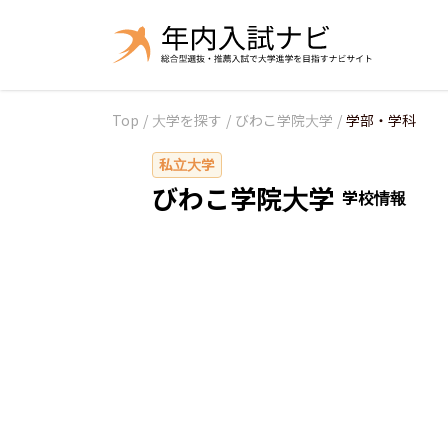
Top
/
大学を探す
/
びわこ学院大学
/
学部・学科
私立大学
びわこ学院大学
学校情報