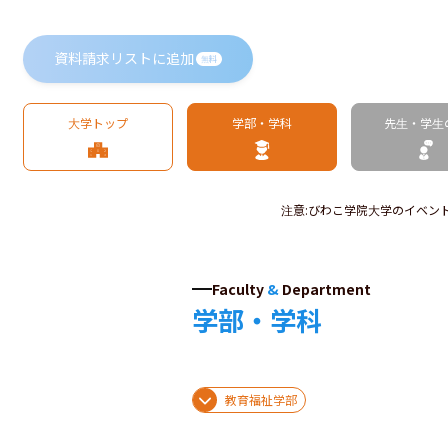
資料請求リストに追加
無料
大学トップ
学部・学科
先生・学生
注意
:
びわこ学院大学のイベン
Faculty
&
Department
学部・学科
教育福祉学部