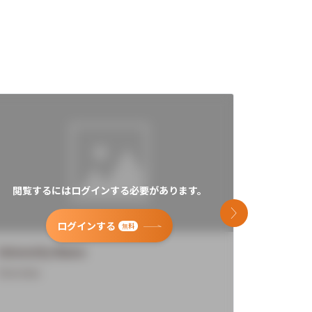
閲覧するにはログインする必要があります。
閲覧す
次のスライド
ログインする
無料
University Name
Universi
Overview
Overview