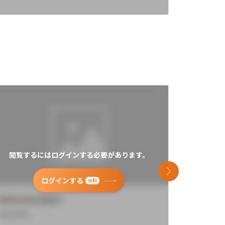
閲覧するにはログインする必要があります。
閲覧す
次のスライド
ログインする
無料
University Name
Universi
Overview
Overview