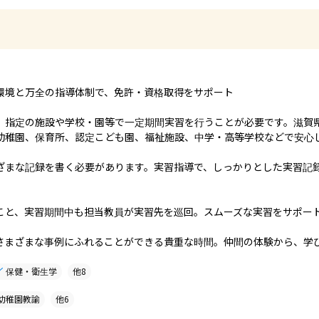
環境と万全の指導体制で、免許・資格取得をサポート

、指定の施設や学校・園等で一定期間実習を行うことが必要です。滋賀
幼稚園、保育所、認定こども園、福祉施設、中学・高等学校などで安心し
ざまな記録を書く必要があります。実習指導で、しっかりとした実習記
こと、実習期間中も担当教員が実習先を巡回。スムーズな実習をサポート
さまざまな事例にふれることができる貴重な時間。仲間の体験から、学
保健・衛生学
他
8
幼稚園教諭
他
6