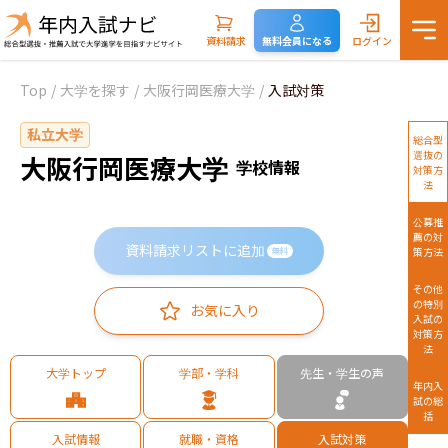
資料請求
無料会員になる
ログイン
Top
/
大学を探す
/
大阪行岡医療大学
/
入試対策
私立大学
総合型
選抜の
大阪行岡医療大学
学校情報
対策方
法
公募推
薦の対
資料請求リストに追加
策方法
無料
その他
の特別
お気に入り
入試の
対策方
法
大学トップ
学部・学科
先生・学生の声
年内入
試の総
括
入試情報
就職・資格
入試対策