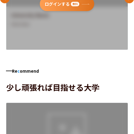
前のスライド
次
ログインする
無料
University Name
Overview
Re
c
ommend
少し頑張れば目指せる大学