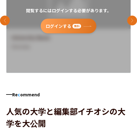
閲覧するにはログインする必要があります。
前のスライド
次
ログインする
無料
University Name
Overview
Re
c
ommend
人気の大学と編集部イチオシの大
学を大公開