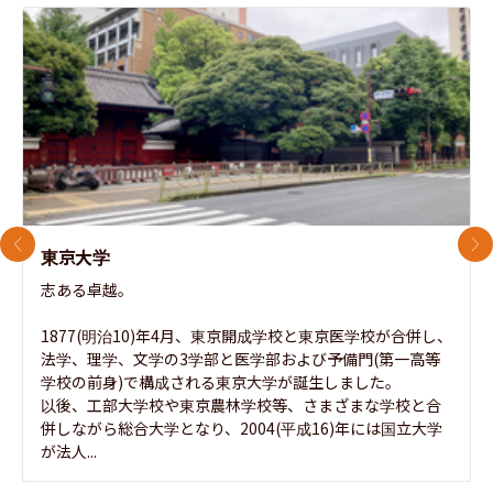
前のスライド
次
東京大学
志ある卓越。

1877(明治10)年4月、東京開成学校と東京医学校が合併し、
法学、理学、文学の3学部と医学部および予備門(第一高等
学校の前身)で構成される東京大学が誕生しました。

以後、工部大学校や東京農林学校等、さまざまな学校と合
併しながら総合大学となり、2004(平成16)年には国立大学
が法人...