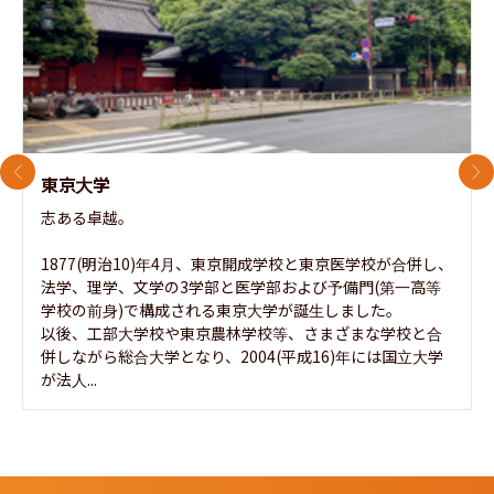
前のスライド
次
東京大学
志ある卓越。

1877(明治10)年4月、東京開成学校と東京医学校が合併し、
法学、理学、文学の3学部と医学部および予備門(第一高等
学校の前身)で構成される東京大学が誕生しました。

以後、工部大学校や東京農林学校等、さまざまな学校と合
併しながら総合大学となり、2004(平成16)年には国立大学
が法人...