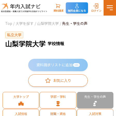
資料請求
無料会員になる
ログイン
Top
/
大学を探す
/
山梨学院大学
/
先生・学生の声
私立大学
山梨学院大学
学校情報
資料請求リストに追加
無料
お気に入り
大学トップ
学部・学科
先生・学生の声
入試情報
就職・資格
入試対策