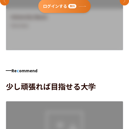
前のスライド
次
ログインする
無料
University Name
Overview
Re
c
ommend
少し頑張れば目指せる大学