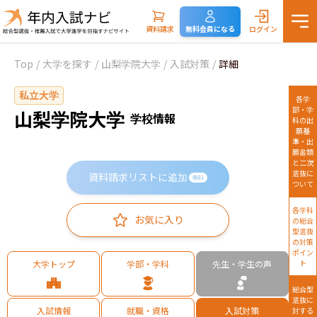
資料請求
無料会員になる
ログイン
Top
/
大学を探す
/
山梨学院大学
/
入試対策
/
詳細
私立大学
各学
部・学
山梨学院大学
学校情報
科の出
願基
準・出
願書類
と二次
選抜に
資料請求リストに追加
無料
ついて
各学科
お気に入り
の総合
型選抜
の対策
ポイン
大学トップ
学部・学科
先生・学生の声
ト
総合型
選抜に
入試情報
就職・資格
入試対策
対する