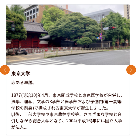
前のスライド
次
東京大学
志ある卓越。

1877(明治10)年4月、東京開成学校と東京医学校が合併し、
法学、理学、文学の3学部と医学部および予備門(第一高等
学校の前身)で構成される東京大学が誕生しました。

以後、工部大学校や東京農林学校等、さまざまな学校と合
併しながら総合大学となり、2004(平成16)年には国立大学
が法人...