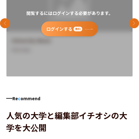
閲覧するにはログインする必要があります。
前のスライド
次
ログインする
無料
University Name
Overview
Re
c
ommend
人気の大学と編集部イチオシの大
学を大公開