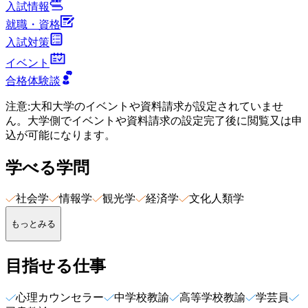
入試情報
就職・資格
入試対策
イベント
合格体験談
注意
:
大和大学のイベントや資料請求が設定されていませ
ん。大学側でイベントや資料請求の設定完了後に閲覧又は申
込が可能になります。
学べる学問
社会学
情報学
観光学
経済学
文化人類学
もっとみる
目指せる仕事
心理カウンセラー
中学校教諭
高等学校教諭
学芸員