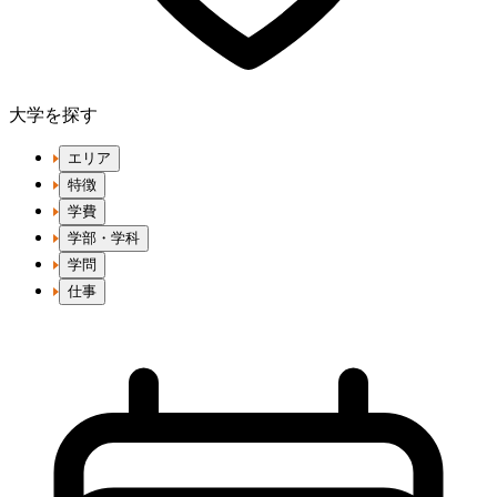
大学を探す
エリア
特徴
学費
学部・学科
学問
仕事