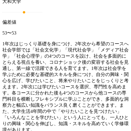
大和大学
偏差値
53
〜
53
1年次はじっくり基礎を身につけ、2年次から希望のコースへ
社会学部では「社会文化学」「現代社会学」「メディア社会
学」「社会心理学」の4つのコースを設け、社会を多面的に
とらえる視点を養い、コロナショック後の変容する社会を見
通し、第一線で活躍できる人を育てます。1年次は社会学を
学ぶために必要な基礎的スキルを身につけ、自分の興味・関
心を広げ、学びたいこと、将来やりたいことをじっくりと考
えます。2年次には学びたいコースを選択、専門性を高めま
す。各コースに分かれた後も4つのコースから他コースの専
門科目を横断しフレキシブルに学ぶことができ、多面的な洞
察力と幅広い知識をバランス良く磨くことができます。ま
た、大学生活4年間の中で「やりたいことを見つけたい」
「いろんなことを学びたい」という人にとっても、一人ひと
りの興味・関心を伸ばし、知識・スキルを高めていく学修環
境があります。