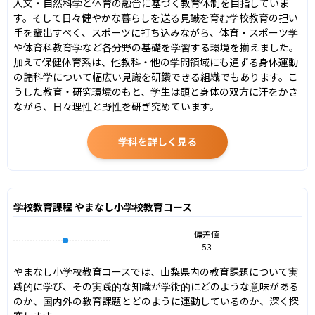
人文・自然科学と体育の融合に基づく教育体制を目指していま
す。そして日々健やかな暮らしを送る見識を育む学校教育の担い
手を輩出すべく、スポーツに打ち込みながら、体育・スポーツ学
や体育科教育学など各分野の基礎を学習する環境を揃えました。
加えて保健体育系は、他教科・他の学問領域にも通ずる身体運動
の諸科学について幅広い見識を研鑽できる組織でもあります。こ
うした教育・研究環境のもと、学生は頭と身体の双方に汗をかき
ながら、日々理性と野性を研ぎ究めています。
学科を詳しく見る
学校教育課程 やまなし小学校教育コース
偏差値
53
やまなし小学校教育コースでは、山梨県内の教育課題について実
践的に学び、その実践的な知識が学術的にどのような意味がある
のか、国内外の教育課題とどのように連動しているのか、深く探