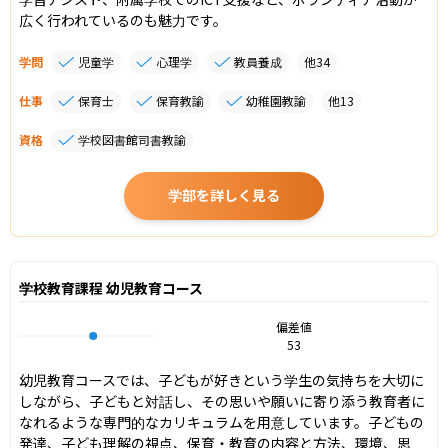
広く行われているのも魅力です。
学問
児童学
心理学
教員養成
他
34
仕事
保育士
保育教諭
幼稚園教諭
他
13
資格
学校図書館司書教諭
学部を詳しく見る
学校教育課程 幼児教育コース
偏差値
53
幼児教育コースでは、子どもが好きという学生の気持ちを大切に
しながら、子どもと対話し、その思いや願いに寄り添う教育者に
なれるような専門的なカリキュラムを用意しています。子どもの
発達、子ども理解の視点、保育・教育の内容と方法、環境、思