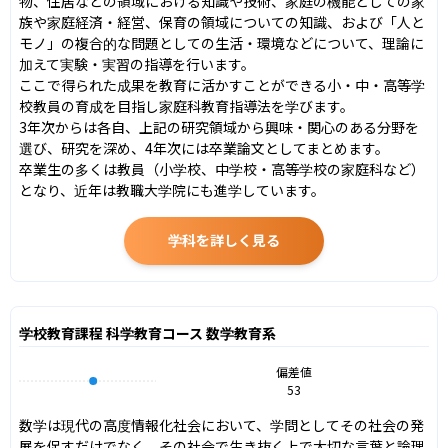
物、住居などの領域における知識や技術、家庭の機能としての家
族や家庭経済・経営、保育の領域についての知識、および「人と
モノ」の複合的な問題としての生活・環境などについて、理論に
加えて実験・実習の指導を行います。

ここで得られた成果を教育に活かすことができる小・中・高等学
校教員の育成を目指し家庭科教育指導法を学びます。

3年次からは各自、上記の研究領域から興味・関心のある分野を
選び、研究を深め、4年次には卒業論文としてまとめます。

卒業生の多くは教員（小学校、中学校・高等学校の家庭科など）
となり、近年は教職大学院にも進学しています。
学科を詳しく見る
学校教育課程 科学教育コース 数学教育系
偏差値
53
数学は現代の高度情報化社会において、学問としてその社会の発
展を促すだけでなく、その社会で生き抜く上で大切な言葉と論理