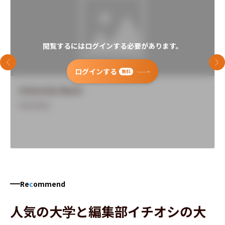
閲覧するにはログインする必要があります。
前のスライド
次
ログインする
無料
University Name
Overview
Re
c
ommend
人気の大学と編集部イチオシの大