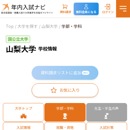
資料請求
無料会員になる
ログイン
Top
/
大学を探す
/
山梨大学
/
学部・学科
国公立大学
山梨大学
学校情報
資料請求リストに追加
無料
お気に入り
大学トップ
学部・学科
先生・学生の声
入試情報
就職・資格
入試対策