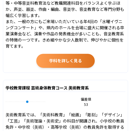
等・中等音楽科教育法など教職関連科目をバランスよく学ぶほ
か、声楽、器楽、作曲・編曲、音楽学、音楽教育など専門分野も
幅広く学習します。

また、一般の方にもご来場いただいている年4回の「水曜イヴニ
ングコンサート」や、県内のホールを会場に盛大に開催される卒
業演奏会など、演奏や作品の発表機会が多いことも、音楽教育系
の特徴の一つです。きめ細やかな少人数制で、伸びやかに個性を
育てます。
学科を詳しく見る
学校教育課程 芸術身体教育コース 美術教育系
偏差値
53
美術教育系では、「美術科教育」「絵画」「彫刻」「デザイン」
「工芸」「美術理論・美術史」の科目が開講され、小学校の教員
免許・中学校（美術）・高等学校（美術）の教員免許を取得する