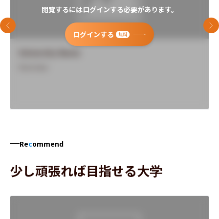
閲覧するにはログインする必要があります。
前のスライド
次
ログインする
無料
University Name
Overview
Re
c
ommend
少し頑張れば目指せる大学