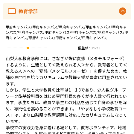
教育学部
甲府キャンパス/甲府キャンパス/甲府キャンパス/甲府キャンパス/甲府キャ
ンパス/甲府キャンパス/甲府キャンパス/甲府キャンパス/甲府キャンパス/甲
府キャンパス/甲府キャンパス/甲府キャンパス/甲府キャンパス
偏差値
53
〜
53
山梨大学教育学部には、さなぎが蝶に変態（メタモルフォーゼ）
するように、生徒として＜教えられる人＞から、教育者として＜
教える人＞への「変態（メタモルフォーゼ）」を促すための、教
師の専門性を培うカリキュラムや教職支援が豊富に用意されてい
ます。

しかも、学生と大学教員の比率は1：1.3であり、少人数グループ
ワーク型基幹科目をはじめ専門科目の多くが少人数で行われてい
ます。学生たちは、教員や学生との対話を通じて自身の学びを深
め、専門性を高めることができます。「やまなし小学校教育コー
ス」は、より山梨県の教育課題に対応したカリキュラムになって
います。

学校での実践力を身に着ける場として、教育ボランティア、地域
学習アシスト、附属学校でのICT支援など、ボランティア活動が