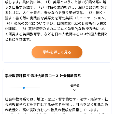
成します。具体的には、（1）英語ということばの知識体系の解
明を目指す英語学、（2）作品の講読を通し、深い英語力をつけ
ると共に、人生を考え、豊かな心を養う英米文学、（3）聞く・
話す・書く等の実践的な英語力を育む英語コミュニケーション、
（4）英米の文化について学び、自国の文化との比較も行う異文
化理解、（5）英語習得のメカニズムと効果的な教授方法につい
て研究する英語教育学、などを日本人教師あるいは外国人教師と
ともに学びます。
学科を詳しく見る
学校教育課程 生活社会教育コース 社会科教育系
偏差値
53
社会科教育系では、地理・歴史・哲学倫理学・法学・経済学・社
会科教育学などを専門とする研究者を擁し、社会を深く知るため
の教養と、高い実践力をもつ教員の養成を目指しています。
