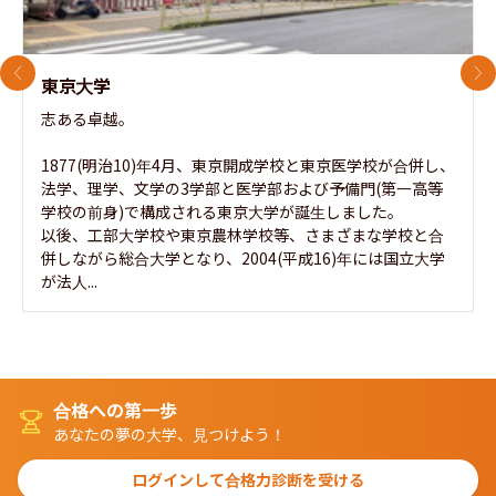
前のスライド
次
東京大学
志ある卓越。

1877(明治10)年4月、東京開成学校と東京医学校が合併し、
法学、理学、文学の3学部と医学部および予備門(第一高等
学校の前身)で構成される東京大学が誕生しました。

以後、工部大学校や東京農林学校等、さまざまな学校と合
併しながら総合大学となり、2004(平成16)年には国立大学
が法人...
合格への第一歩
あなたの夢の大学、見つけよう！
ログインして合格力診断を受ける