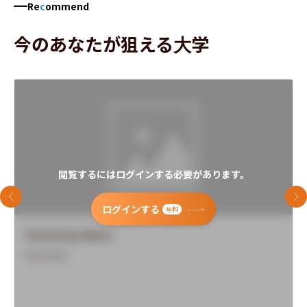
Re
c
ommend
今のあなたが狙える大学
閲覧するにはログインする必要があります。
前のスライド
次
ログインする
無料
University Name
Overview