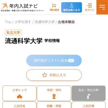
資料請求
無料会員になる
ログイン
Top
/
大学を探す
/
流通科学大学
/
合格体験談
私立大学
流通科学大学
学校情報
資料請求リストに追加
無料
お気に入り
大学トップ
学部・学科
先生・学生の声
入試情報
就職・資格
入試対策