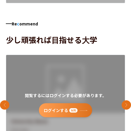
Re
c
ommend
少し頑張れば目指せる大学
閲覧するにはログインする必要があります。
前のスライド
次
ログインする
無料
University Name
Overview