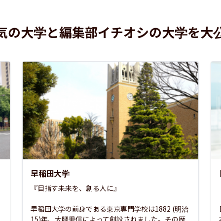
気の大学と編集部イチオシの大学を大
早稲田大学
『目指す未来を、創る人に』

早稲田大学の前身である東京専門学校は1882 (明治
15)年、大隈重信によって創設されました。その歴