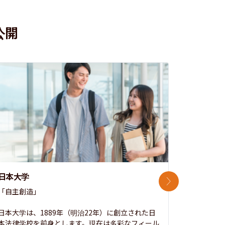
公開
日本大学
中央大学
次のスライド
「自主創造」

次世代を拓
開かれた大
日本大学は、1889年（明治22年）に創立された日
本法律学校を前身とします。現在は多彩なフィール
1885年