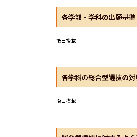
各学部・学科の出願基準
後日搭載
各学科の総合型選抜の対
後日搭載