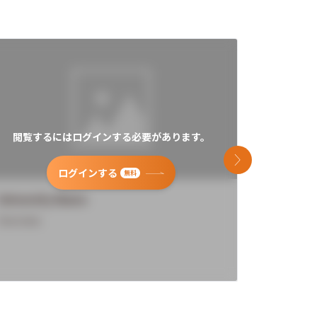
閲覧するにはログインする必要があります。
閲覧す
次のスライド
ログインする
無料
University Name
Universi
Overview
Overview