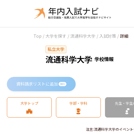
Top
/
大学を探す
/
流通科学大学
/
入試対策
/
詳細
私立大学
流通科学大学
学校情報
資料請求リストに追加
無料
大学トップ
学部・学科
先生・学生
注意
:
流通科学大学のイベント