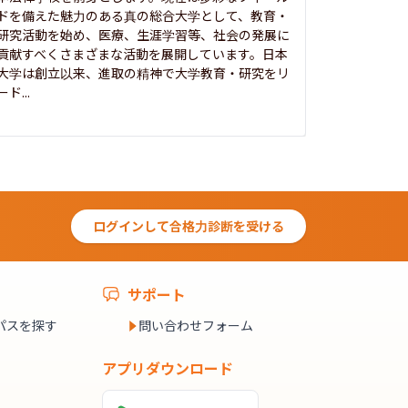
ドを備えた魅力のある真の総合大学として、教育・
養フ」とい
研究活動を始め、医療、生涯学習等、社会の発展に
る伝統と実
貢献すべくさまざまな活動を展開しています。日本
にも、社会
大学は創立以来、進取の精神で大学教育・研究をリ
してきまし
ード...
究...
ログインして合格力診断を受ける
サポート
パスを探す
問い合わせフォーム
アプリダウンロード