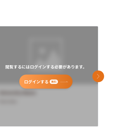
閲覧するにはログインする必要があります。
閲覧す
次のスライド
ログインする
無料
University Name
Universi
Overview
Overview