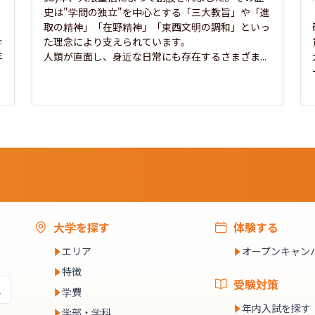
史は"学問の独立"を中心とする「三大教旨」や「進
取の精神」「在野精神」「東西文明の調和」といっ
学
た理念により支えられています。

年
人類が直面し、身近な日常にも存在するさまざま...
大学を探す
体験する
エリア
オープンキャン
特徴
受験対策
学費
年内入試を探す
学部・学科