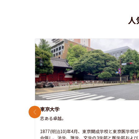
人
東京大学
前のスライド
志ある卓越。

1877(明治10)年4月、東京開成学校と東京医学校が
合併し、法学、理学、文学の3学部と医学部および