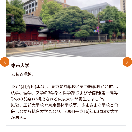
前のスライド
次
東京大学
志ある卓越。

1877(明治10)年4月、東京開成学校と東京医学校が合併し、
法学、理学、文学の3学部と医学部および予備門(第一高等
学校の前身)で構成される東京大学が誕生しました。

以後、工部大学校や東京農林学校等、さまざまな学校と合
併しながら総合大学となり、2004(平成16)年には国立大学
が法人...