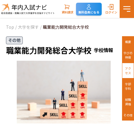
資料請求
無料会員になる
ログイン
Top
/
大学を探す
/
職業能力開発総合大学校
その他
概要
職業能力開発総合大学校
学校情報
学びの
特徴
アク
セス
学部
学科
就職
資格
その他