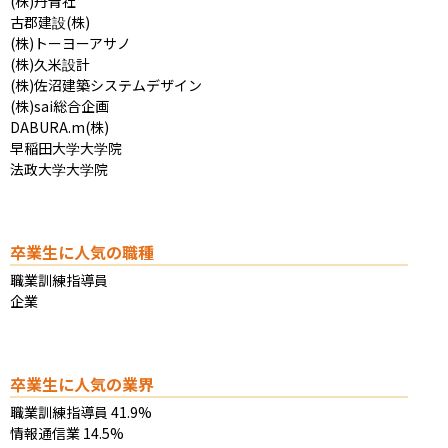
(株)丹青社

古郡建設(株)

(株)トーヨーアサノ

(株)久米設計

(株)佐沼建築システムデザイン

(株)sai総合企画

DABURA.m(株)

早稲田大学大学院

法政大学大学院
卒業生に人気の職種
職業訓練指導員

企業
卒業生に人気の業界
職業訓練指導員 41.9%

情報通信業 14.5%
