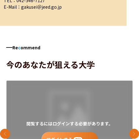
TEL：042-346-7127

E-Mail：gakusei＠jeed.go.jp
Re
c
ommend
今のあなたが狙える大学
閲覧するにはログインする必要があります。
前のスライド
次