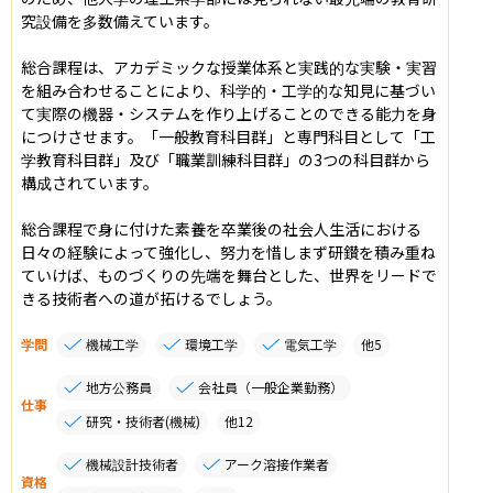
究設備を多数備えています。

総合課程は、アカデミックな授業体系と実践的な実験・実習
を組み合わせることにより、科学的・工学的な知見に基づい
て実際の機器・システムを作り上げることのできる能力を身
につけさせます。「一般教育科目群」と専門科目として「工
学教育科目群」及び「職業訓練科目群」の3つの科目群から
構成されています。

総合課程で身に付けた素養を卒業後の社会人生活における
日々の経験によって強化し、努力を惜しまず研鑚を積み重ね
ていけば、ものづくりの先端を舞台とした、世界をリードで
きる技術者への道が拓けるでしょう。
学問
機械工学
環境工学
電気工学
他
5
地方公務員
会社員（一般企業勤務）
仕事
研究・技術者(機械)
他
12
機械設計技術者
アーク溶接作業者
資格