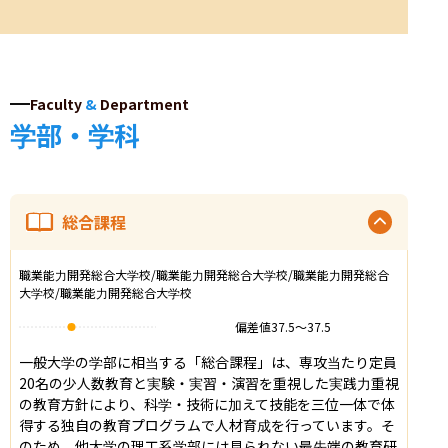
Faculty
&
Department
学部・学科
総合課程
職業能力開発総合大学校/職業能力開発総合大学校/職業能力開発総合
大学校/職業能力開発総合大学校
偏差値
37.5
〜
37.5
一般大学の学部に相当する「総合課程」は、専攻当たり定員
20名の少人数教育と実験・実習・演習を重視した実践力重視
の教育方針により、科学・技術に加えて技能を三位一体で体
得する独自の教育プログラムで人材育成を行っています。そ
のため、他大学の理工系学部には見られない最先端の教育研