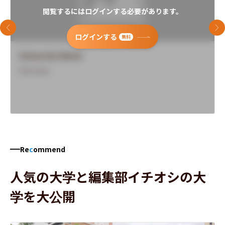
閲覧するにはログインする必要があります。
前のスライド
次
ログインする
無料
University Name
Overview
Re
c
ommend
人気の大学と編集部イチオシの大
学を大公開