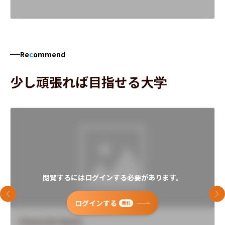
Re
c
ommend
少し頑張れば目指せる大学
閲覧するにはログインする必要があります。
前のスライド
次
ログインする
無料
University Name