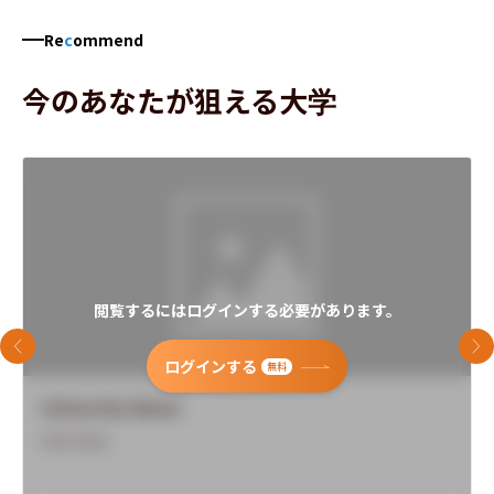
Re
c
ommend
今のあなたが狙える大学
閲覧するにはログインする必要があります。
前のスライド
次
ログインする
無料
University Name
Overview