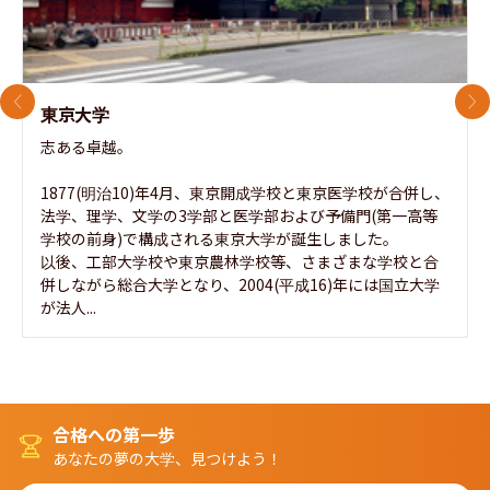
前のスライド
次
東京大学
志ある卓越。

1877(明治10)年4月、東京開成学校と東京医学校が合併し、
法学、理学、文学の3学部と医学部および予備門(第一高等
学校の前身)で構成される東京大学が誕生しました。

以後、工部大学校や東京農林学校等、さまざまな学校と合
併しながら総合大学となり、2004(平成16)年には国立大学
が法人...
合格への第一歩
あなたの夢の大学、見つけよう！