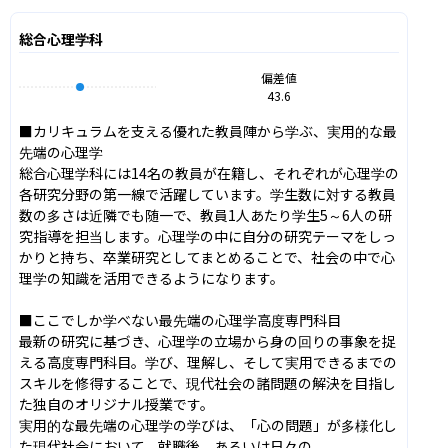
総合心理学科
偏差値
43.6
■カリキュラムを支える優れた教員陣から学ぶ、実用的な最
先端の心理学

総合心理学科には14名の教員が在籍し、それぞれが心理学の
各研究分野の第一線で活躍しています。学生数に対する教員
数の多さは近隣でも随一で、教員1人あたり学生5～6人の研
究指導を担当します。心理学の中に自分の研究テーマをしっ
かりと持ち、卒業研究としてまとめることで、社会の中で心
理学の知識を活用できるようになります。

■ここでしか学べない最先端の心理学高度専門科目

最新の研究に基づき、心理学の立場から身の回りの事象を捉
える高度専門科目。学び、理解し、そして実用できるまでの
スキルを修得することで、現代社会の諸問題の解決を目指し
た独自のオリジナル授業です。

実用的な最先端の心理学の学びは、「心の問題」が多様化し
た現代社会において、就職後、あるいは日々の
