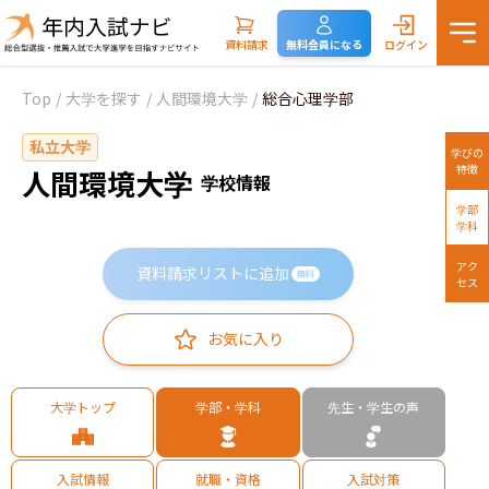
資料請求
無料会員になる
ログイン
Top
/
大学を探す
/
人間環境大学
/
総合心理学部
私立大学
学びの
特徴
人間環境大学
学校情報
学部
学科
アク
資料請求リストに追加
無料
セス
お気に入り
大学トップ
学部・学科
先生・学生の声
入試情報
就職・資格
入試対策