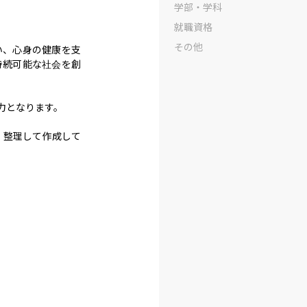
学部・学科
就職資格
その他
い、心身の健康を支
持続可能な社会を創
となります。

・整理して作成して