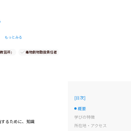
る
もっとみる
教習所）
毒物劇物取扱責任者
[
目次
]
概要
選択中のドット
学びの特徴
造するために、知識
所在地・アクセス