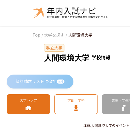
Top
/
大学を探す
/
人間環境大学
私立大学
人間環境大学
学校情報
資料請求リストに追加
無料
大学トップ
学部・学科
先生・学生
注意
:
人間環境大学のイベント