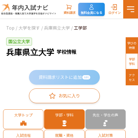
資料請求
無料会員になる
ログイン
Top
/
大学を探す
/
兵庫県立大学
/
工学部
国公立大学
学びの
特徴
兵庫県立大学
学校情報
学部
学科
アク
資料請求リストに追加
無料
セス
お気に入り
大学トップ
学部・学科
先生・学生の声
入試情報
就職・資格
入試対策