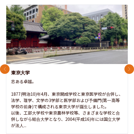
前のスライド
次
東京大学
志ある卓越。

1877(明治10)年4月、東京開成学校と東京医学校が合併し、
法学、理学、文学の3学部と医学部および予備門(第一高等
学校の前身)で構成される東京大学が誕生しました。

以後、工部大学校や東京農林学校等、さまざまな学校と合
併しながら総合大学となり、2004(平成16)年には国立大学
が法人...