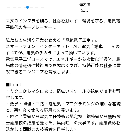
偏差値
51.1
未来のインフラを創る、社会を動かす、環境を守る、電気電
子時代のキープレーヤーに

私たちの生活や産業を支える「電気電子工学」。

スマートフォン、インターネット、AI、電気自動車　—その
すべてが、電気のチカラによって動いています。

電気電子工学コースでは、エネルギーから次世代半導体、最
先端の情報通信技術までを幅広く学び、持続可能な社会に貢
献できるエンジニアを育成します。

■Point

・ミクロからマクロまで、幅広いスケールの視点で技術を習
得します。

・数学・物理・回路・電磁気・プログラミングの確かな基礎
と、実社会で使える応用力を養います。

・経済産業省から電気主任技術者認定校、総務省から無線技
士認定校の指定を受けた、県内唯一の大学です。認定資格を
活かして即戦力の技術者を目指します。