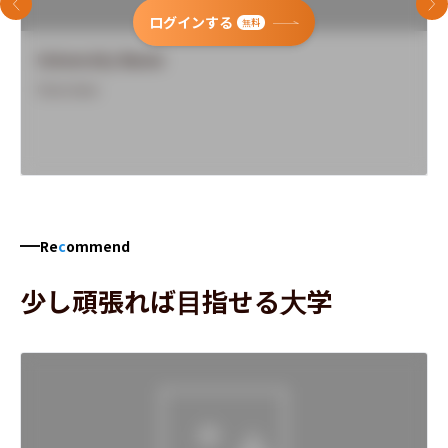
前のスライド
次
ログインする
無料
University Name
Overview
Re
c
ommend
少し頑張れば目指せる大学