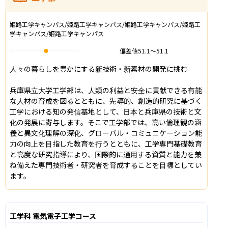
姫路工学キャンパス/姫路工学キャンパス/姫路工学キャンパス/姫路工
学キャンパス/姫路工学キャンパス
偏差値
51.1
〜
51.1
人々の暮らしを豊かにする新技術・新素材の開発に挑む

兵庫県立大学工学部は、人類の利益と安全に貢献できる有能
な人材の育成を図るとともに、先導的、創造的研究に基づく
工学における知の発信基地として、日本と兵庫県の技術と文
化の発展に寄与します。そこで工学部では、高い倫理観の涵
養と異文化理解の深化、グローバル・コミュニケーション能
力の向上を目指した教育を行うとともに、工学専門基礎教育
と高度な研究指導により、国際的に通用する資質と能力を兼
ね備えた専門技術者・研究者を育成することを目標としてい
ます。
工学科 電気電子工学コース