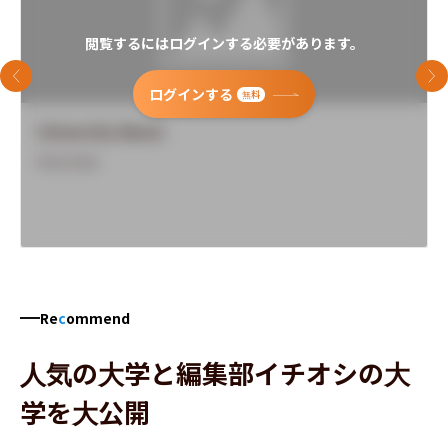
閲覧するにはログインする必要があります。
前のスライド
次
ログインする
無料
University Name
Overview
Re
c
ommend
人気の大学と編集部イチオシの大
学を大公開