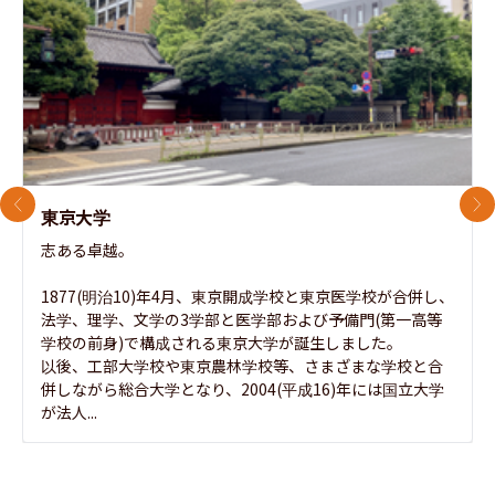
前のスライド
次
東京大学
志ある卓越。

1877(明治10)年4月、東京開成学校と東京医学校が合併し、
法学、理学、文学の3学部と医学部および予備門(第一高等
学校の前身)で構成される東京大学が誕生しました。

以後、工部大学校や東京農林学校等、さまざまな学校と合
併しながら総合大学となり、2004(平成16)年には国立大学
が法人...