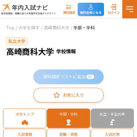
資料請求
無料会員になる
ログイン
Top
/
大学を探す
/
高崎商科大学
/
学部・学科
私立大学
高崎商科大学
学校情報
資料請求リストに追加
無料
お気に入り
大学トップ
学部・学科
先生・学生の声
入試情報
就職・資格
入試対策