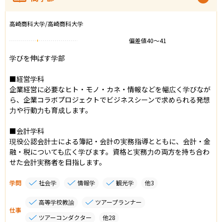
高崎商科大学/高崎商科大学
偏差値
40
〜
41
学びを伸ばす学部

■経営学科

企業経営に必要なヒト・モノ・カネ・情報などを幅広く学びなが
ら、企業コラボプロジェクトでビジネスシーンで求められる発想
力や行動力も育成します。

■会計学科

現役公認会計士による簿記・会計の実務指導とともに、会計・金
融・税についても広く学びます。資格と実務力の両方を持ち合わ
せた会計実務者を目指します。
学問
社会学
情報学
観光学
他
3
高等学校教諭
ツアープランナー
仕事
ツアーコンダクター
他
28