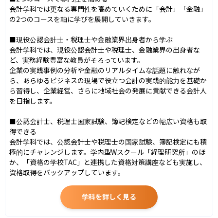
会計学科では更なる専門性を高めていくために「会計」「金融」
の2つのコースを軸に学びを展開していきます。

■現役公認会計士・税理士や金融業界出身者から学ぶ

会計学科では、現役公認会計士や税理士、金融業界の出身者な
ど、実務経験豊富な教員がそろっています。

企業の実践事例の分析や金融のリアルタイムな話題に触れなが
ら、あらゆるビジネスの現場で役立つ会計の実践的能力を基礎か
ら習得し、企業経営、さらに地域社会の発展に貢献できる会計人
を目指します。

■公認会計士、税理士国家試験、簿記検定などの幅広い資格も取
得できる

会計学科では、公認会計士や税理士の国家試験、簿記検定にも積
極的にチャレンジします。学内型Wスクール「経理研究所」のほ
か、「資格の学校TAC」と連携した資格対策講座なども実施し、
資格取得をバックアップしています。
学科を詳しく見る