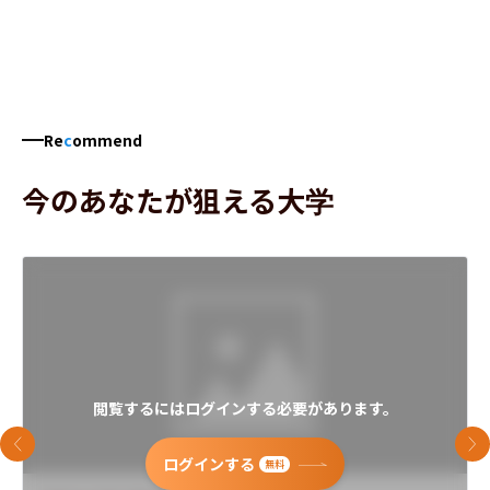
Re
c
ommend
今のあなたが狙える大学
閲覧するにはログインする必要があります。
前のスライド
次
ログインする
無料