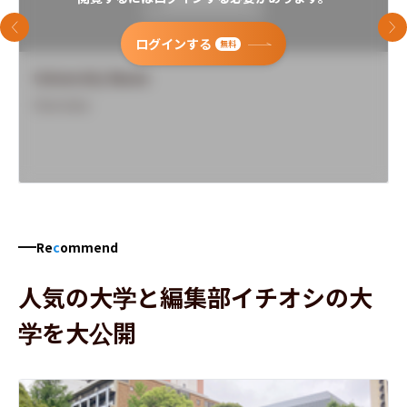
前のスライド
次
ログインする
無料
University Name
Overview
Re
c
ommend
人気の大学と編集部イチオシの大
学を大公開