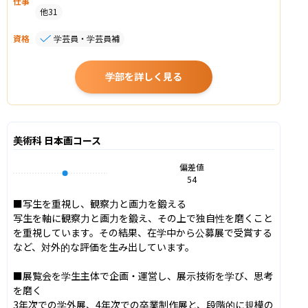
仕事
他
31
資格
学芸員・学芸員補
学部を詳しく見る
美術科 日本画コース
偏差値
54
■写生を重視し、観察力と画力を鍛える

写生を軸に観察力と画力を鍛え、その上で独自性を磨くこと
を重視しています。その結果、在学中から公募展で受賞する
など、対外的な評価を生み出しています。

■展覧会を学生主体で企画・運営し、展示技術を学び、思考
を磨く

3年次での学外展、4年次での卒業制作展と、段階的に規模の