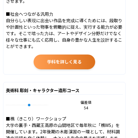
させます。

■社会へつながる汎用力

自分らしい表現に出会い作品を完成に導くためには、段取り
や計画性といった物事を俯瞰的に捉え、実行する能力が必要
です。そこで培った力は、アートやデザイン分野だけでなく
様々な仕事にも広く応用し、自身の豊かな人生を設計するこ
とができます。
学科を詳しく見る
美術科 彫刻・キャラクター造形コース
偏差値
54
■樵（きこり）ワークショップ

大学の裏手・西蔵王高原の山間地区で毎年秋に「樵WS」を
開催しています。2年後期の木彫演習の一環として、材料調
達の現場を自ら体験し、木という生命の尊さを実感します。