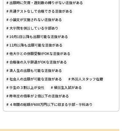
#
出願時に欠席・遅刻数の縛りがない選抜がある
#
共通テストなしで合格できる選抜がある
#
小論文が実施されない選抜がある
#
大学院を併設している学部あり
#
10月1日以降も出願可能な選抜がある
#
12月以降も出願可能な選抜がある
#
他大学との併願受験がOKな選抜がある
#
合格後の入学辞退がOKな選抜がある
#
浪人生の出願も可能な選抜がある
#
社会人の出願が可能な選抜がある
#
外国人スタッフ在籍
#
学生の３割以上が女性
#
帰国生入試がある
#
昨年度の倍率が２倍以下の選抜がある
#
４年間の総額が600万円以下に収まる学部・学科あり