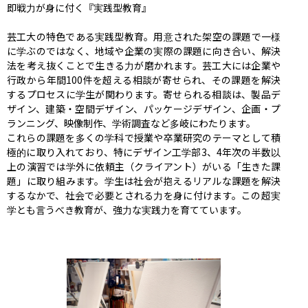
即戦力が身に付く『実践型教育』

芸工大の特色である実践型教育。用意された架空の課題で一様
に学ぶのではなく、地域や企業の実際の課題に向き合い、解決
法を考え抜くことで生きる力が磨かれます。芸工大には企業や
行政から年間100件を超える相談が寄せられ、その課題を解決
するプロセスに学生が関わります。寄せられる相談は、製品デ
ザイン、建築・空間デザイン、パッケージデザイン、企画・プ
ランニング、映像制作、学術調査など多岐にわたります。

これらの課題を多くの学科で授業や卒業研究のテーマとして積
極的に取り入れており、特にデザイン工学部3、4年次の半数以
上の演習では学外に依頼主（クライアント）がいる「生きた課
題」に取り組みます。学生は社会が抱えるリアルな課題を解決
するなかで、社会で必要とされる力を身に付けます。この超実
学とも言うべき教育が、強力な実践力を育てています。