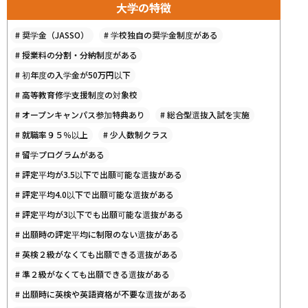
大学の特徴
#
奨学金（JASSO）
#
学校独自の奨学金制度がある
#
授業料の分割・分納制度がある
#
初年度の入学金が50万円以下
#
高等教育修学支援制度の対象校
#
オープンキャンパス参加特典あり
#
総合型選抜入試を実施
#
就職率９５％以上
#
少人数制クラス
#
留学プログラムがある
#
評定平均が3.5以下で出願可能な選抜がある
#
評定平均4.0以下で出願可能な選抜がある
#
評定平均が3以下でも出願可能な選抜がある
#
出願時の評定平均に制限のない選抜がある
#
英検２級がなくても出願できる選抜がある
#
準２級がなくても出願できる選抜がある
#
出願時に英検や英語資格が不要な選抜がある