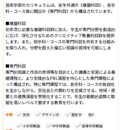
芸術学部のカリキュラムは、全学共通の《基盤科目》、各学
科・コース毎に開設の《専門科目》から構成されています。

■基盤科目

初年次に必要な基礎科目群に加え、学生が専門分野を創造的
に広げ、深化させるためのクリエイティブ教養科目群を提供
します。また、他学科・コースの専門科目を共有する仕組み
を取り入れ、分野を超えた幅広い知識の習得を可能にしま
す。

■専門科目

専門的知識と作法の修得等を目的とした講義と実習による基
礎課程と、より実践的なPBL演習を中心とした専門課程によ
って構成され、特に専門課程では、各学科・コースの独自性
を生かしながら、実社会との関わりを意識させる、地域・産
業との連携演習を常態化することで、学生の能動的姿勢と取
組を高いレベルで要求する教育を行います。
学問
美術
デザイン学
歴史学
他
9
小学校教諭
中学校教諭
高等学校教諭