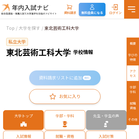
資料請求
無料会員になる
ログイン
Top
/
大学を探す
/
東北芸術工科大学
私立大学
概要
東北芸術工科大学
学校情報
学びの
特徴
アク
セス
資料請求リストに追加
無料
学部
学科
お気に入り
就職
資格
大学トップ
学部・学科
先生・学生の声
その他
入試情報
就職・資格
入試対策