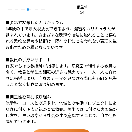
偏差値
54
■多彩で凝縮したカリキュラム

4年間の中で最大限成長できるよう、濃密なカリキュラムが
組まれています。さまざまな表現や技法に触れることで得ら
れる柔軟な思考や技術は、既存の枠にとらわれない表現を生
み出すための糧となっています。

■教員の手厚いサポート

作家でもある教授陣が指導します。研究室で制作する教員も
多く、教員と学生の距離の近さも魅力です。一人一人に合わ
せた指導により、自身のテーマを見つける際にも方向を見失
うことなく制作に取り組めます。

■自主性を育む取り組み

他学科・コースとの連携や、地域との協働プロジェクトによ
り身に付く幅広い視野と価値観。美術で身に付けた力の生か
し方を、早い段階から社会の中で意識することで、自主性を
高めていきます。