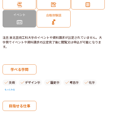
イベント
合格体験談
注意
:
東北芸術工科大学のイベントや資料請求が設定されていません。大
学側でイベントや資料請求の設定完了後に閲覧又は申込が可能になりま
す。
学べる学問
美術
デザイン学
歴史学
考古学
化学
もっとみる
目指せる仕事