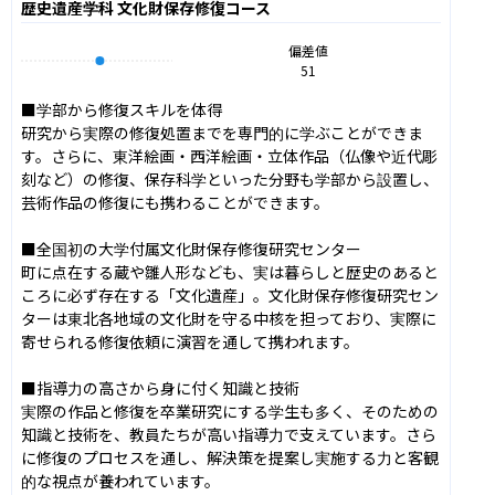
歴史遺産学科 文化財保存修復コース
偏差値
51
■学部から修復スキルを体得

研究から実際の修復処置までを専門的に学ぶことができま
す。さらに、東洋絵画・西洋絵画・立体作品（仏像や近代彫
刻など）の修復、保存科学といった分野も学部から設置し、
芸術作品の修復にも携わることができます。

■全国初の大学付属文化財保存修復研究センター

町に点在する蔵や雛人形なども、実は暮らしと歴史のあると
ころに必ず存在する「文化遺産」。文化財保存修復研究セン
ターは東北各地域の文化財を守る中核を担っており、実際に
寄せられる修復依頼に演習を通して携われます。

■指導力の高さから身に付く知識と技術

実際の作品と修復を卒業研究にする学生も多く、そのための
知識と技術を、教員たちが高い指導力で支えています。さら
に修復のプロセスを通し、解決策を提案し実施する力と客観
的な視点が養われています。