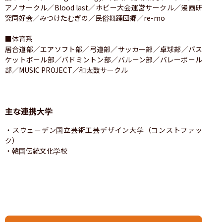
アノサークル／Blood last／ホビー大会運営サークル／漫画研
究同好会／みつけたむぎの／民俗舞踊団郷／re-mo

■体育系

居合道部／エアソフト部／弓道部／サッカー部／卓球部／バス
ケットボール部／バドミントン部／バルーン部／バレーボール
部／MUSIC PROJECT／和太鼓サークル
主な連携大学
・スウェーデン国立芸術工芸デザイン大学（コンストファッ
ク）

・韓国伝統文化学校