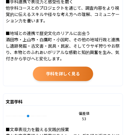
■学科連携で表現力と感受性を磨く

他学科コースとのプロジェクトを通じて、調査内容をより視
覚的に伝えるスキルや様々な考え方への理解、コミュニケー
ション力を養います。

■地域との連携で歴史文化のリアルに出会う

酒田市・上山市・白鷹町・小国町、その他の地域行政と連携
し遺跡発掘・古文書・民具・民家、そしてウサギ狩りやお祭
り、本物とのふれあいがリアルな感動と知的興奮を生み、気
付きから学びへと変化します。
学科を詳しく見る
文芸学科
偏差値
53
■文章表現力を鍛える実践的授業
