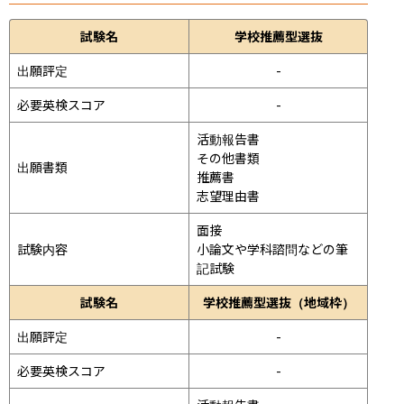
試験名
学校推薦型選抜
出願評定
-
必要英検スコア
-
活動報告書

その他書類

出願書類
推薦書

志望理由書
面接 
試験内容
小論文や学科諮問などの筆
記試験
試験名
学校推薦型選抜（地域枠）
出願評定
-
必要英検スコア
-