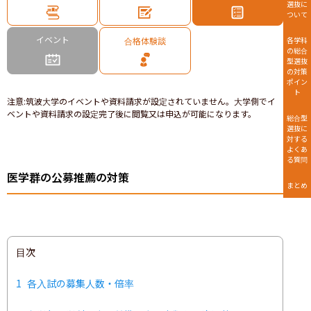
選抜に
ついて
イベント
合格体験談
各学科
の総合
型選抜
の対策
ポイン
ト
注意
:
筑波大学のイベントや資料請求が設定されていません。大学側でイ
ベントや資料請求の設定完了後に閲覧又は申込が可能になります。
総合型
選抜に
対する
よくあ
る質問
医学群の公募推薦の対策
まとめ
目次
1
各入試の募集人数・倍率