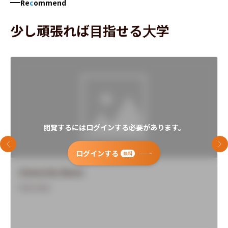
Re
c
ommend
少し頑張れば目指せる大学
閲覧するにはログインする必要があります。
前のスライド
次
ログインする
無料
University Name
Overview