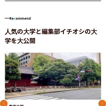
Re
c
ommend
人気の大学と編集部イチオシの大
学を大公開
前のスライド
次