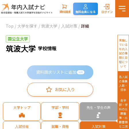
資料請求
無料会員になる
ログイン
Top
/
大学を探す
/
筑波大学
/
入試対策
/
詳細
国公立大学
実施し
ている
筑波大学
学校情報
年内入
試の種
類と日
程につ
いて
資料請求リストに追加
無料
各入試
の募集
人数・
お気に入り
倍率
各学
部・学
大学トップ
学部・学科
先生・学生の声
科の出
願基
準・出
願書類
入試情報
就職・資格
入試対策
と二次