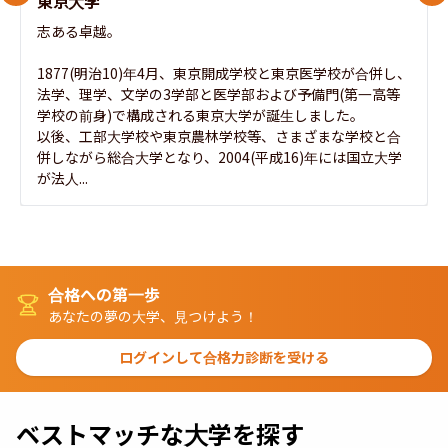
東京大学
志ある卓越。

1877(明治10)年4月、東京開成学校と東京医学校が合併し、
法学、理学、文学の3学部と医学部および予備門(第一高等
学校の前身)で構成される東京大学が誕生しました。

以後、工部大学校や東京農林学校等、さまざまな学校と合
併しながら総合大学となり、2004(平成16)年には国立大学
が法人...
合格への第一歩
あなたの夢の大学、見つけよう！
ログインして合格力診断を受ける
ベストマッチな大学を探す