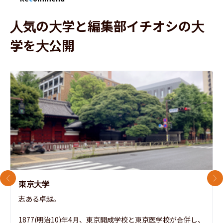
人気の大学と編集部イチオシの大
学を大公開
前のスライド
次
東京大学
志ある卓越。

1877(明治10)年4月、東京開成学校と東京医学校が合併し、