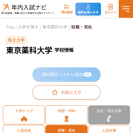
資料請求
無料会員になる
ログイン
Top
/
大学を探す
/
東京薬科大学
/
就職・資格
私立大学
東京薬科大学
学校情報
資料請求リストに追加
無料
お気に入り
大学トップ
学部・学科
先生・学生の声
入試情報
就職・資格
入試対策