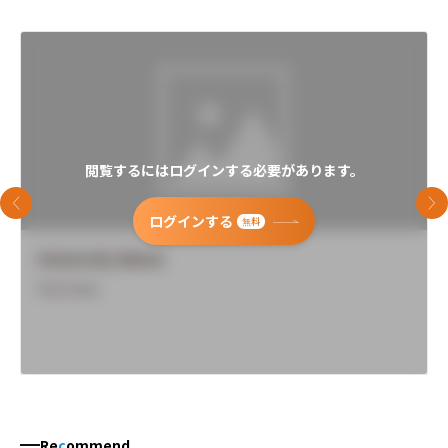
閲覧するにはログインする必要があります。
前のスライド
次
ログインする
無料
University Name
Overview
Re
c
ommend