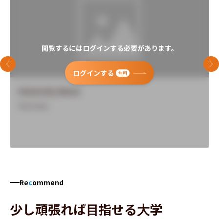
閲覧するにはログインする必要があります。
前のスライド
次
ログインする
無料
University Name
Overview
Re
c
ommend
少し頑張れば目指せる大学