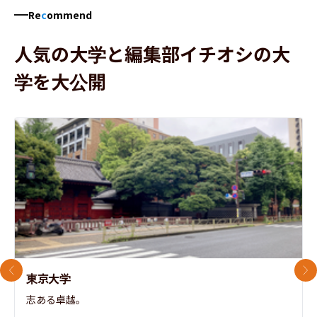
Re
c
ommend
人気の大学と編集部イチオシの大
学を大公開
前のスライド
次
東京大学
志ある卓越。
