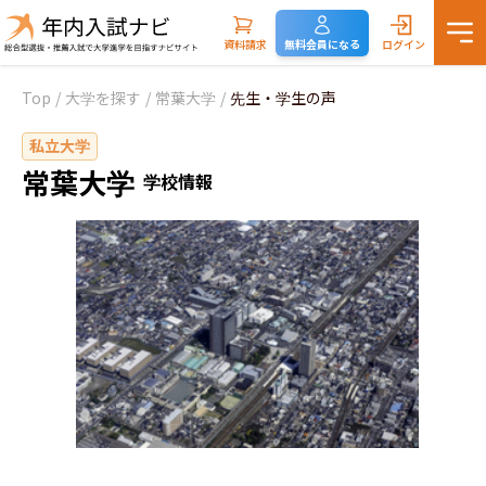
資料請求
無料会員になる
ログイン
Top
/
大学を探す
/
常葉大学
/
先生・学生の声
私立大学
常葉大学
学校情報