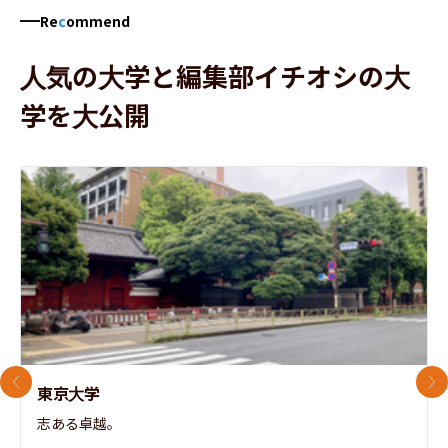
Re
c
ommend
人気の大学と編集部イチオシの大
学を大公開
前のスライド
次
東京大学
志ある卓越。
