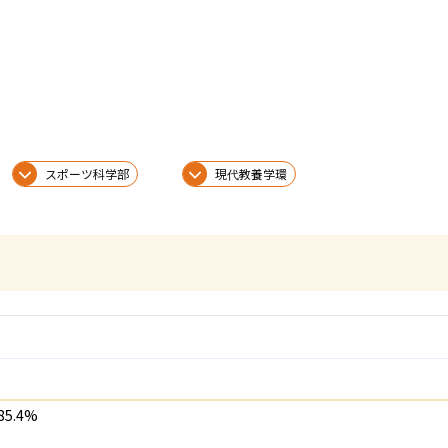
スポーツ科学部
現代教養学環
5.4%