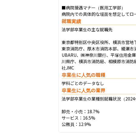
■病院接遇マナー（医用工学部）

病院内での具体的な場面を想定してロ
就職実績
法学部卒業生の主な就職先

東京都特別区中央区役所、横浜市営地
東京消防庁、厚木市消防本部、綾瀬市
UBARU、㈱神奈川銀行、平塚信用金
川県庁、横浜市消防局、相模原市消防
社JMC
卒業生に人気の職種
学科ごとのデータなし
卒業生に人気の業界
法学部卒業生の業種別就職状況（2024
卸売・小売：18.7%

サービス：16.5%

公務員：12.9%