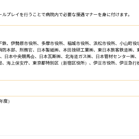
ールプレイを行うことで病院内で必要な接遇マナーを身に付けます。
下鉄、伊勢原市役所、多摩市役所、稲城市役所、浜松市役所、小山町役
消防本部、刑務官、日本製紙㈱、本田技研工業㈱、東日本旅客鉄道㈱、
庫、日本中央競馬会、日本瓦斯㈱、北海道ガス㈱、日本管材センター㈱、
局、海上保安庁、東京都特別区（新宿区役所）、伊豆市役所、伊豆急行
年度）
