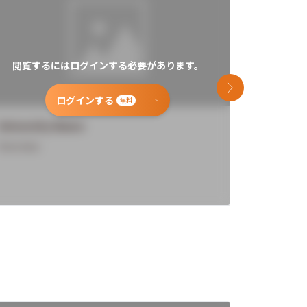
閲覧するにはログインする必要があります。
閲覧す
次のスライド
ログインする
無料
University Name
Universi
Overview
Overview