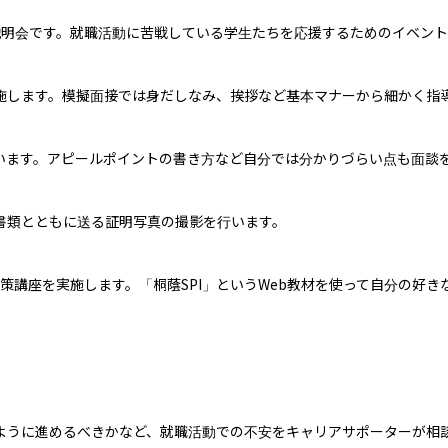
明会です。就職活動に苦戦している学生たちを応援するためのイベント
施します。模擬面接では身だしなみ、挨拶など基本マナーから細かく指導
います。アピールポイントの書き方など自分では分かりづらい点も面談を
書類とともに送る証明写真の撮影を行います。

策講座を実施します。「桐蔭SPI」というWeb教材を使って自分の好きな
ように進めるべきかなど、就職活動での不安をキャリアサポーターが相談