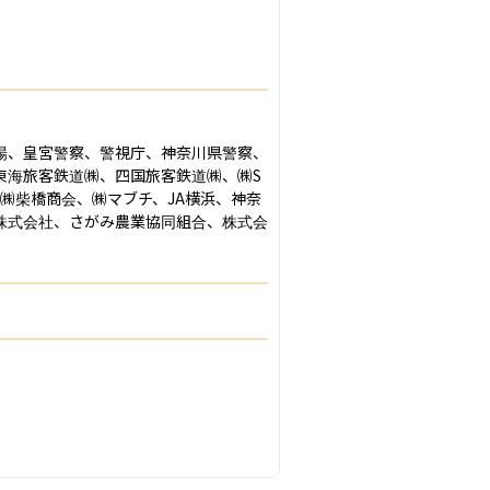
場、皇宮警察、警視庁、神奈川県警察、
東海旅客鉄道㈱、四国旅客鉄道㈱、㈱S
㈱柴橋商会、㈱マブチ、JA横浜、神奈
株式会社、さがみ農業協同組合、株式会