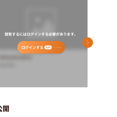
閲覧するにはログインする必要があります。
閲覧す
次のスライド
ログインする
無料
University Name
Universi
Overview
Overview
公開