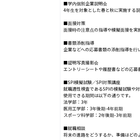
■学内個別企業説明会

4年生を対象とした春と秋に実施する説
■面接対策

面接時の注意点の指導や模擬面接を実
■書類添削指導

企業などへの応募書類の添削指導を行
■証明写真撮影会

エントリーシートや履歴書などの応募
■SPI模擬試験／SPI対策講座

就職適性検査であるSPIの模擬試験や対
使用できる期間は以下の通りです。

法学部：3年

医用工学部：3年後期-4年前期

スポーツ科学部：2年後期-3年前期

■就職相談

将来の進路をどうするか、準備はどの