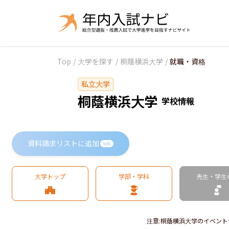
Top
/
大学を探す
/
桐蔭横浜大学
/
就職・資格
私立大学
桐蔭横浜大学
学校情報
資料請求リストに追加
無料
大学トップ
学部・学科
先生・学生
注意
:
桐蔭横浜大学のイベント