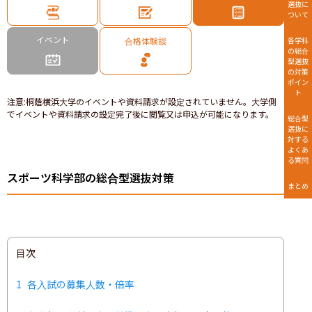
選抜に
ついて
イベント
合格体験談
各学科
の総合
型選抜
の対策
ポイン
ト
注意
:
桐蔭横浜大学のイベントや資料請求が設定されていません。大学側
でイベントや資料請求の設定完了後に閲覧又は申込が可能になります。
総合型
選抜に
対する
よくあ
る質問
スポーツ科学部の総合型選抜対策
まとめ
目次
1
各入試の募集人数・倍率