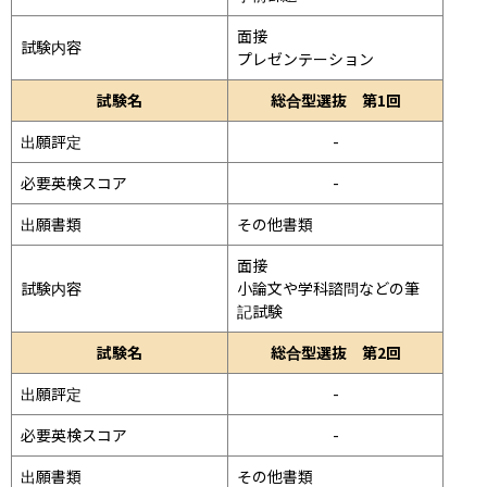
面接 
試験内容
プレゼンテーション 
試験名
総合型選抜 第1回
出願評定
-
必要英検スコア
-
出願書類
その他書類
面接 
試験内容
小論文や学科諮問などの筆
記試験
試験名
総合型選抜 第2回
出願評定
-
必要英検スコア
-
出願書類
その他書類