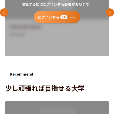
閲覧するにはログインする必要があります。
前のスライド
次
ログインする
無料
University Name
Overview
Re
c
ommend
少し頑張れば目指せる大学