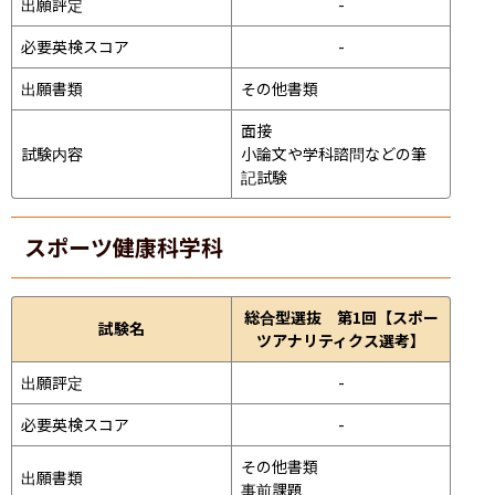
出願評定
-
必要英検スコア
-
出願書類
その他書類
面接 
試験内容
小論文や学科諮問などの筆
記試験
スポーツ健康科学科
総合型選抜 第1回【スポー
試験名
ツアナリティクス選考】
出願評定
-
必要英検スコア
-
その他書類

出願書類
事前課題