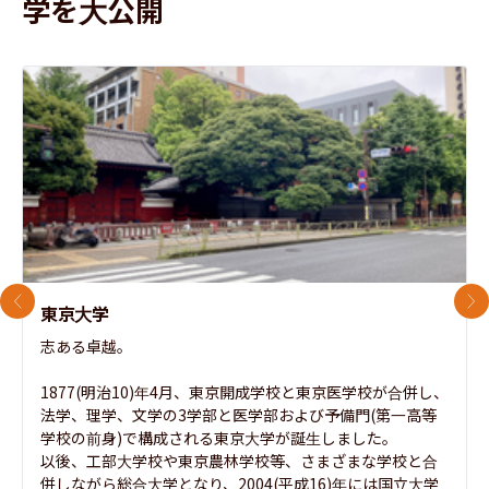
学を大公開
前のスライド
次
東京大学
志ある卓越。

1877(明治10)年4月、東京開成学校と東京医学校が合併し、
法学、理学、文学の3学部と医学部および予備門(第一高等
学校の前身)で構成される東京大学が誕生しました。

以後、工部大学校や東京農林学校等、さまざまな学校と合
併しながら総合大学となり、2004(平成16)年には国立大学