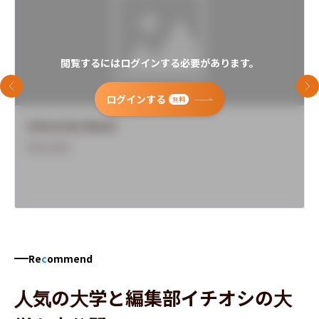
閲覧するにはログインする必要があります。
前のスライド
次
ログインする
無料
University Name
Overview
Re
c
ommend
人気の大学と編集部イチオシの大