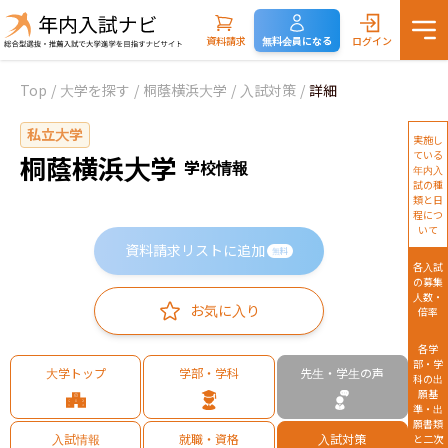
資料請求
無料会員になる
ログイン
Top
/
大学を探す
/
桐蔭横浜大学
/
入試対策
/
詳細
私立大学
実施し
ている
桐蔭横浜大学
学校情報
年内入
試の種
類と日
程につ
いて
資料請求リストに追加
無料
各入試
の募集
人数・
お気に入り
倍率
各学
部・学
大学トップ
学部・学科
先生・学生の声
科の出
願基
準・出
願書類
入試情報
就職・資格
入試対策
と二次