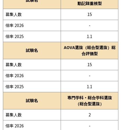
動記録重視型
募集人数
15
倍率 2026
-
倍率 2025
1.1
AOVA選抜（総合型選抜）総
試験名
合評価型
募集人数
15
倍率 2026
-
倍率 2025
1.1
専門学科・総合学科選抜
試験名
（総合型選抜）
募集人数
2
倍率 2026
-