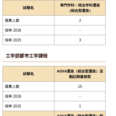
専門学科・総合学科選抜
試験名
（総合型選抜）
募集人数
2
倍率 2026
-
倍率 2025
3
工学部
都市工学課程
AOVA選抜（総合型選抜）活
試験名
動記録重視型
募集人数
15
倍率 2026
-
倍率 2025
1
AOVA選抜（総合型選抜）総