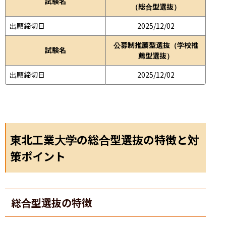
試験名
（総合型選抜）
出願締切日
2025/12/02
公募制推薦型選抜（学校推
試験名
薦型選抜）
出願締切日
2025/12/02
東北工業大学の総合型選抜の特徴と対
策ポイント
総合型選抜の特徴