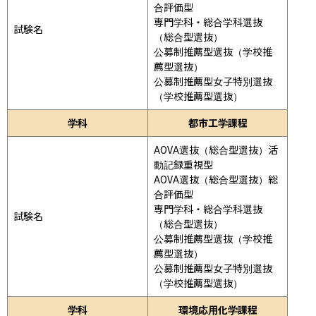
合評価型

専門学科・総合学科選抜
試験名
（総合型選抜）

公募制推薦型選抜（学校推
薦型選抜）

公募制推薦型女子特別選抜
（学校推薦型選抜）
学科
都市工学課程
AOVA選抜（総合型選抜）活
動記録重視型

AOVA選抜（総合型選抜）総
合評価型

専門学科・総合学科選抜
試験名
（総合型選抜）

公募制推薦型選抜（学校推
薦型選抜）

公募制推薦型女子特別選抜
（学校推薦型選抜）
学科
環境応用化学課程