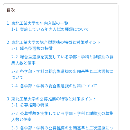
目次
1
東北工業大学の年内入試の一覧
1-1
実施している年内入試の種類について
2
東北工業大学の総合型選抜の特徴と対策ポイント
2-1
総合型選抜の特徴
2-2
総合型選抜を実施している学部・学科と試験別の募
集人数と倍率
2-3
各学部・学科の総合型選抜の出願基準と二次選抜に
ついて
2-4
各学部・学科の総合型選抜の対策について
3
東北工業大学の公募推薦の特徴と対策ポイント
3-1
公募推薦の特徴
3-2
公募推薦を実施している学部・学科と試験別の募集
人数と倍率
3-3
各学部・学科の公募推薦の出願基準と二次選抜につ