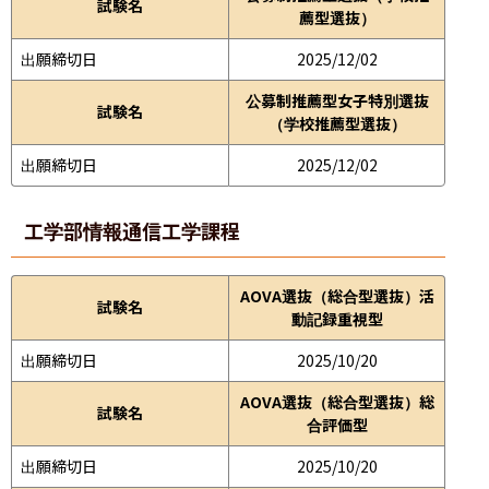
試験名
薦型選抜）
出願締切日
2025/12/02
公募制推薦型女子特別選抜
試験名
（学校推薦型選抜）
出願締切日
2025/12/02
工学部
情報通信工学課程
AOVA選抜（総合型選抜）活
試験名
動記録重視型
出願締切日
2025/10/20
AOVA選抜（総合型選抜）総
試験名
合評価型
出願締切日
2025/10/20