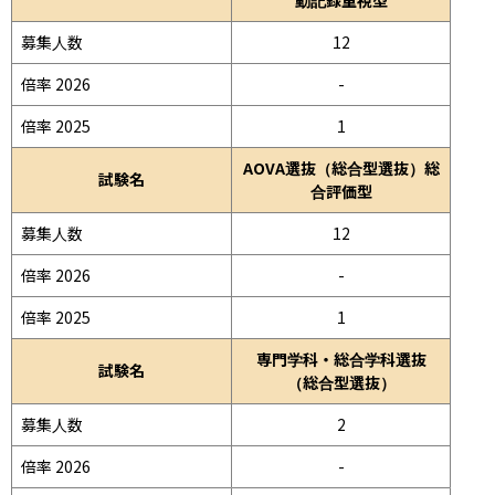
募集人数
12
倍率 2026
-
倍率 2025
1
AOVA選抜（総合型選抜）総
試験名
合評価型
募集人数
12
倍率 2026
-
倍率 2025
1
専門学科・総合学科選抜
試験名
（総合型選抜）
募集人数
2
倍率 2026
-