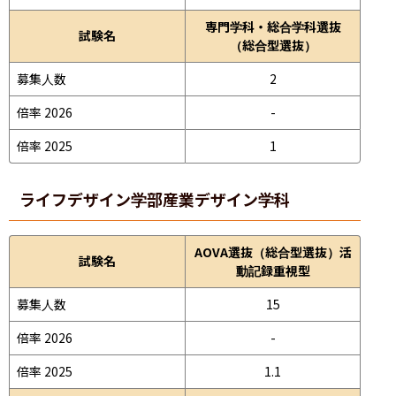
専門学科・総合学科選抜
試験名
（総合型選抜）
募集人数
2
倍率 2026
-
倍率 2025
1
ライフデザイン学部
産業デザイン学科
AOVA選抜（総合型選抜）活
試験名
動記録重視型
募集人数
15
倍率 2026
-
倍率 2025
1.1