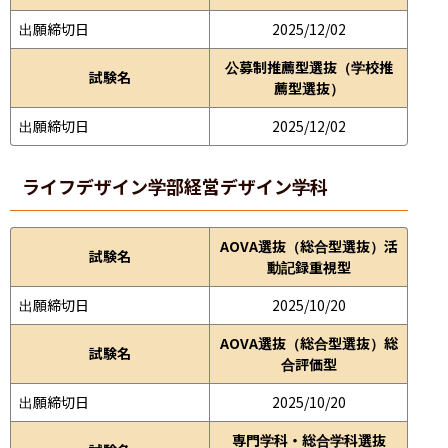
出願締切日
2025/12/02
公募制推薦型選抜（学校推
試験名
薦型選抜）
出願締切日
2025/12/02
ライフデザイン学部
経営デザイン学科
AOVA選抜（総合型選抜）活
試験名
動記録重視型
出願締切日
2025/10/20
AOVA選抜（総合型選抜）総
試験名
合評価型
出願締切日
2025/10/20
専門学科・総合学科選抜