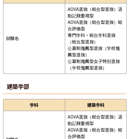
AOVA選抜（総合型選抜）活
動記録重視型

AOVA選抜（総合型選抜）総
合評価型

専門学科・総合学科選抜
試験名
（総合型選抜）

公募制推薦型選抜（学校推
薦型選抜）

公募制推薦型女子特別選抜
（学校推薦型選抜）
建築学部
学科
建築学科
AOVA選抜（総合型選抜）活
動記録重視型

AOVA選抜（総合型選抜）総
合評価型
