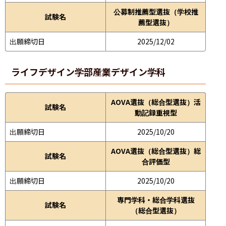
公募制推薦型選抜（学校推
試験名
薦型選抜）
出願締切日
2025/12/02
ライフデザイン学部
産業デザイン学科
AOVA選抜（総合型選抜）活
試験名
動記録重視型
出願締切日
2025/10/20
AOVA選抜（総合型選抜）総
試験名
合評価型
出願締切日
2025/10/20
専門学科・総合学科選抜
試験名
（総合型選抜）