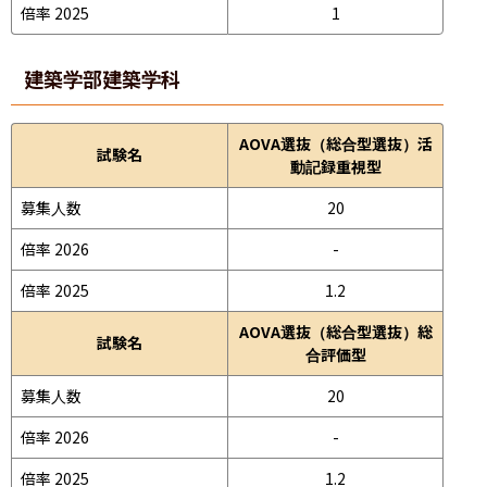
倍率 2025
1
建築学部
建築学科
AOVA選抜（総合型選抜）活
試験名
動記録重視型
募集人数
20
倍率 2026
-
倍率 2025
1.2
AOVA選抜（総合型選抜）総
試験名
合評価型
募集人数
20
倍率 2026
-
倍率 2025
1.2