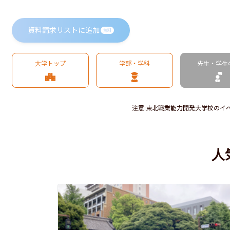
資料請求リストに追加
無料
大学トップ
学部・学科
先生・学生
注意
:
東北職業能力開発大学校のイ
人