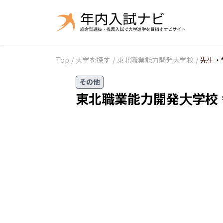
Top
/
大学を探す
/
東北職業能力開発大学校
/
先生・
その他
東北職業能力開発大学校