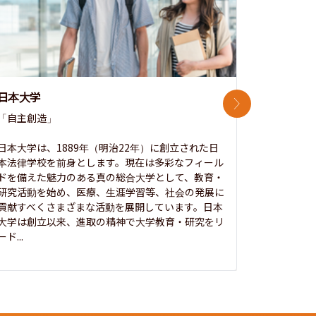
日本大学
中央大学
次のスライド
「自主創造」

次世代を拓
開かれた大
日本大学は、1889年（明治22年）に創立された日
本法律学校を前身とします。現在は多彩なフィール
1885年
ドを備えた魅力のある真の総合大学として、教育・
養フ」とい
研究活動を始め、医療、生涯学習等、社会の発展に
る伝統と実
貢献すべくさまざまな活動を展開しています。日本
にも、社会
大学は創立以来、進取の精神で大学教育・研究をリ
してきまし
ード...
究...