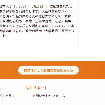
開かれた大
日本大学は、1889年（明治22年）に創立された日
本法律学校を前身とします。現在は多彩なフィール
1885年
ドを備えた魅力のある真の総合大学として、教育・
養フ」とい
研究活動を始め、医療、生涯学習等、社会の発展に
る伝統と実
貢献すべくさまざまな活動を展開しています。日本
にも、社会
大学は創立以来、進取の精神で大学教育・研究をリ
してきまし
ード...
究...
ログインして合格力診断を受ける
サポート
パスを探す
問い合わせフォーム