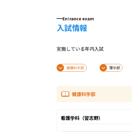
En
t
rance exam
入試情報
実施している年内入試
健康科学部
理学部
健康科学部
看護学科（習志野）