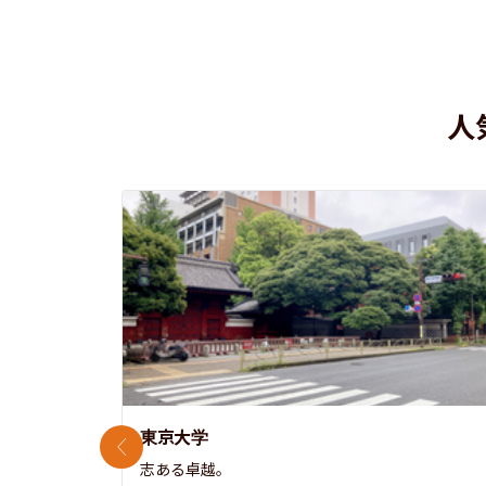
人
東京大学
前のスライド
志ある卓越。
