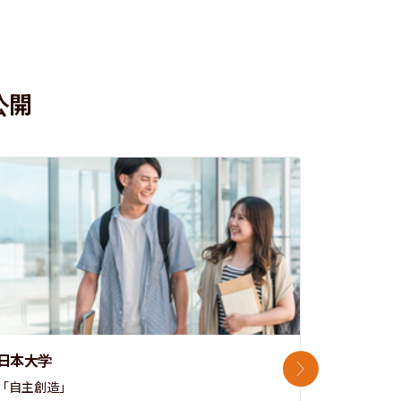
公開
日本大学
中央大学
次のスライド
「自主創造」

次世代を拓