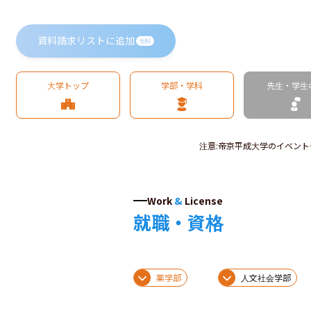
資料請求リストに追加
無料
大学トップ
学部・学科
先生・学生
注意
:
帝京平成大学のイベント
Work
&
License
就職・資格
薬学部
人文社会学部