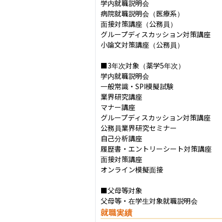
学内就職説明会

病院就職説明会（医療系）

面接対策講座（公務員）

グループディスカッション対策講座

小論文対策講座（公務員）

■3年次対象（薬学5年次）

学内就職説明会

一般常識・SPI模擬試験

業界研究講座

マナー講座

グループディスカッション対策講座

公務員業界研究セミナー

自己分析講座

履歴書・エントリーシート対策講座

面接対策講座

オンライン模擬面接

■父母等対象

父母等・在学生対象就職説明会
就職実績