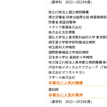
（薬学科　2021～2023年度）

独立行政法人国立病院機構

厚生労働省 関東信越厚生局 麻薬取締部

防衛省 航空自衛隊

イチジク製薬株式会社

株式会社太田胃散

国立大学法人東京医科歯科大学 東京医
順天堂大学医学部附属浦安病院

埼玉医科大学病院

国際医療福祉大学成田病院

日本赤十字社 長岡赤十字病院

地方独立行政法人東京都立病院機構 東
戸田中央メディカルケアグループ（TMG
株式会社マツモトキヨシ

クオール株式会社
卒業生に人気の職種
薬剤師
卒業生に人気の業界
（薬学科　2021～2023年度）
