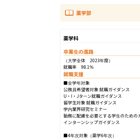
薬学部
薬学科
卒業生の進路
（大学全体　2023年度）

就職率　98.1％
就職支援
■全学年対象

公務員希望者対象 就職ガイダンス

U・I・Jターン就職ガイダンス

留学⽣対象 就職ガイダンス

学内業界研究セミナー

勤務に配慮を必要とする学生のためのガ
インターンシップガイダンス

■4年次対象（薬学6年次）
