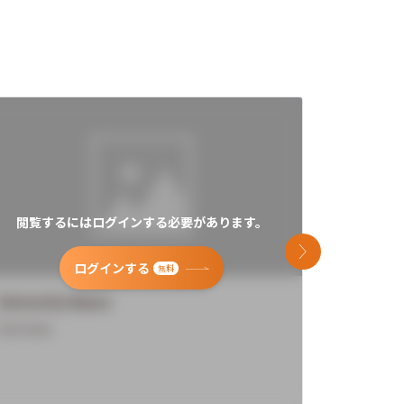
閲覧するにはログインする必要があります。
閲覧す
次のスライド
ログインする
無料
University Name
Universi
Overview
Overview