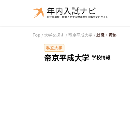
Top
/
大学を探す
/
帝京平成大学
/
就職・資格
私立大学
帝京平成大学
学校情報