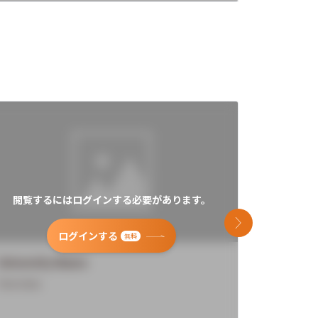
閲覧するにはログインする必要があります。
閲覧す
次のスライド
ログインする
無料
University Name
Universi
Overview
Overview