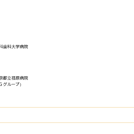
科歯科大学病院

京都立荏原病院

 グループ）
