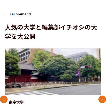
Re
c
ommend
人気の大学と編集部イチオシの大
学を大公開
前のスライド
次
東京大学