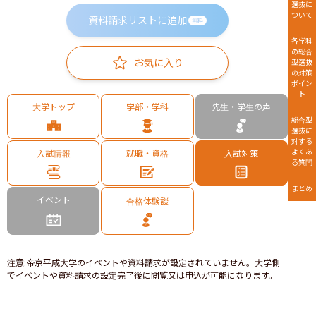
選抜に
ついて
資料請求リストに追加
無料
各学科
の総合
お気に入り
型選抜
の対策
ポイン
ト
大学トップ
学部・学科
先生・学生の声
総合型
選抜に
対する
よくあ
入試情報
就職・資格
入試対策
る質問
まとめ
イベント
合格体験談
注意
:
帝京平成大学のイベントや資料請求が設定されていません。大学側
でイベントや資料請求の設定完了後に閲覧又は申込が可能になります。