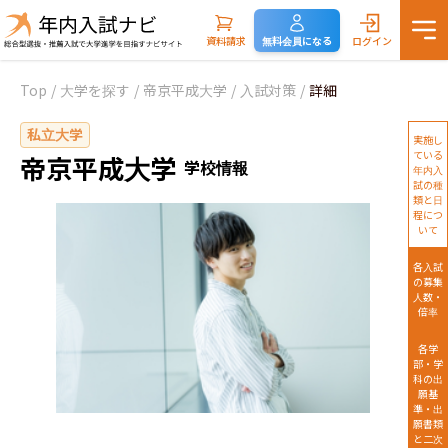
資料請求
無料会員になる
ログイン
Top
/
大学を探す
/
帝京平成大学
/
入試対策
/
詳細
私立大学
実施し
ている
帝京平成大学
学校情報
年内入
試の種
類と日
程につ
いて
各入試
の募集
人数・
倍率
各学
部・学
科の出
願基
準・出
願書類
と二次