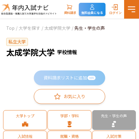
資料請求
無料会員になる
ログイン
Top
/
大学を探す
/
太成学院大学
/
先生・学生の声
私立大学
太成学院大学
学校情報
資料請求リストに追加
無料
お気に入り
大学トップ
学部・学科
先生・学生の声
入試情報
就職・資格
入試対策