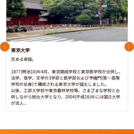
前のスライド
次
東京大学
志ある卓越。

1877(明治10)年4月、東京開成学校と東京医学校が合併し、
法学、理学、文学の3学部と医学部および予備門(第一高等
学校の前身)で構成される東京大学が誕生しました。

以後、工部大学校や東京農林学校等、さまざまな学校と合
併しながら総合大学となり、2004(平成16)年には国立大学
が法人...