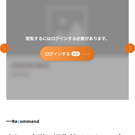
閲覧するにはログインする必要があります。
前のスライド
次
ログインする
無料
University Name
Overview
Re
c
ommend