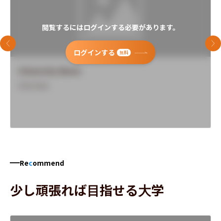
閲覧するにはログインする必要があります。
前のスライド
次
ログインする
無料
University Name
Overview
Re
c
ommend
少し頑張れば目指せる大学