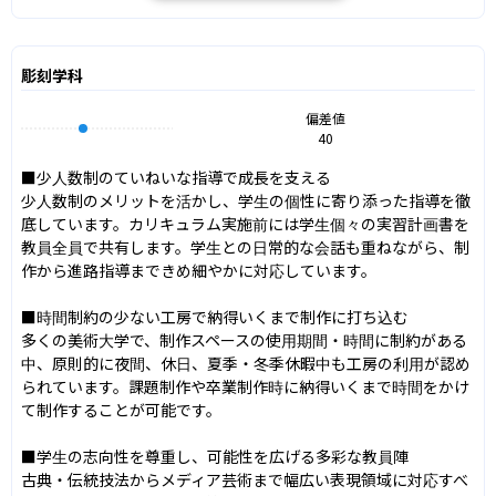
彫刻学科
偏差値
40
■少人数制のていねいな指導で成長を支える

少人数制のメリットを活かし、学生の個性に寄り添った指導を徹
底しています。カリキュラム実施前には学生個々の実習計画書を
教員全員で共有します。学生との日常的な会話も重ねながら、制
作から進路指導まできめ細やかに対応しています。

■時間制約の少ない工房で納得いくまで制作に打ち込む

多くの美術大学で、制作スペースの使用期間・時間に制約がある
中、原則的に夜間、休日、夏季・冬季休暇中も工房の利用が認め
られています。課題制作や卒業制作時に納得いくまで時間をかけ
て制作することが可能です。

■学生の志向性を尊重し、可能性を広げる多彩な教員陣

古典・伝統技法からメディア芸術まで幅広い表現領域に対応すべ