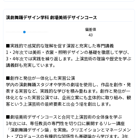
演劇舞踊デザイン学科 劇場美術デザインコース
偏差値
43
■実践的で感覚的な理解を促す演習と充実した専門講義

1・2年次では美術・衣裳・照明デザインの基礎を徹底して学び、
3・4年次では実践を繰り返します。上演芸術の理論や歴史を学ぶ
講義群も充実しています。

■創作と発信が一体化した実習公演

学内の演劇舞踊スタジオや学外の劇場を使用し、作品を創作・発
表する実習など、実践的な学びを積み重ねます。創作と発信が一
体化となった実習公演では、企画立案にも主体的に取り組み、観
客という上演芸術の最終要素と出会う場を創出します。

■劇場美術デザインコースと合同で上演芸術の全体像を学ぶ

1年次には、専任教員の専門性を切り口に展開するリレー講座
「演劇舞踊デザイン論」を実施。クリエイションとマネージメン
ト・プロデュースの有機的な関係性も基礎論から学びます。3年