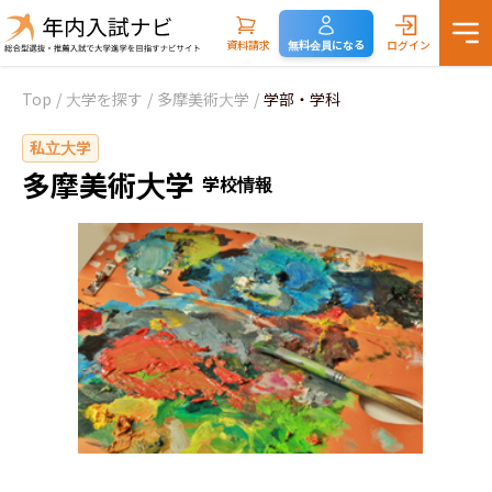
資料請求
無料会員になる
ログイン
Top
/
大学を探す
/
多摩美術大学
/
学部・学科
私立大学
多摩美術大学
学校情報