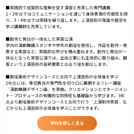
■実践的で感覚的な理解を促す演習と充実した専門講義

1・2年次ではコミュニケーションを通じて身体表現の可能性を探
り、3・4年次では実践を繰り返します。上演芸術の理論や歴史を
学ぶ講義群も充実しています。

■創作と発信が一体化した実習公演

学内の演劇舞踊スタジオや学外の劇場を使用し、作品を創作・発
表する実習など、実践的な学びを積み重ねます。創作と発信が一
体化となった実習公演では、企画立案にも主体的に取り組み、観
客という上演芸術の最終要素と出会う場を創出します。

■劇場美術デザインコースと合同で上演芸術の全体像を学ぶ

1年次には、専任教員の専門性を切り口に展開するリレー講座
「演劇舞踊デザイン論」を実施。クリエイションとマネージメン
ト・プロデュースの有機的な関係性も基礎論から学びます。3年
次より劇場美術デザインコースと合同で行う「上演制作実習」な
どからも上演芸術の全体像を学ぶことができます。
学科を詳しく見る