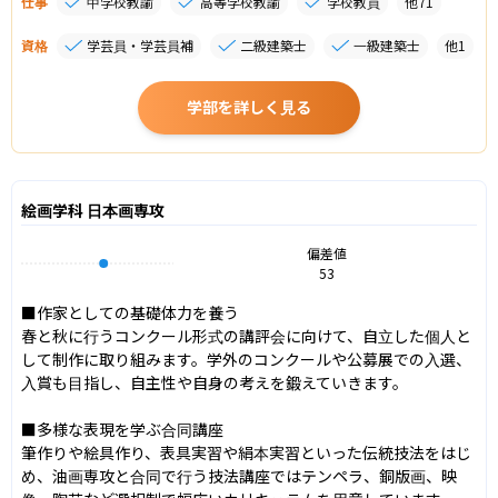
仕事
中学校教諭
高等学校教諭
学校教員
他
71
資格
学芸員・学芸員補
二級建築士
一級建築士
他
1
学部を詳しく見る
絵画学科 日本画専攻
偏差値
53
■作家としての基礎体力を養う

春と秋に行うコンクール形式の講評会に向けて、自立した個人と
して制作に取り組みます。学外のコンクールや公募展での入選、
入賞も目指し、自主性や自身の考えを鍛えていきます。

■多様な表現を学ぶ合同講座

筆作りや絵具作り、表具実習や絹本実習といった伝統技法をはじ
め、油画専攻と合同で行う技法講座ではテンペラ、銅版画、映