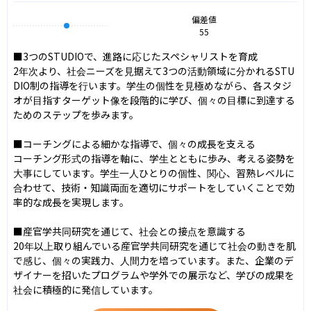
偏差値
55
■3つのSTUDIOで、進路に応じたスペシャリストを育成

2年次より、社会ニーズを見据えて3つの活動領域に分かれるSTU
DIO制の指導を行います。学生の個性を見極めながら、各スタジ
オが目指すターゲット像を段階的に学び、個々の目標に到達する
ためのステップを歩みます。

■コーチングによる細かな指導で、個々の成長を支える

コーチング形式の指導を軸に、学生とともに歩み、考える姿勢を
大事にしています。学生一人ひとりの個性、関心、習熟レベルに
合わせて、技術・知識両面を適切にサポートをしていくことで効
率的な成長を実現します。

■産官学共同研究を通じて、社会との接点を意識する

20年以上取り組んでいる産官学共同研究を通じて社会の動きを肌
で感じ、個々の実践力、人間力を培っています。また、企業のデ
ザイナーを招いたプログラムや学外での展示など、学びの成果を
社会に積極的に発信しています。