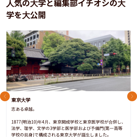
人気の大学と編集部イチオシの大
学を大公開
前のスライド
次
東京大学
志ある卓越。

1877(明治10)年4月、東京開成学校と東京医学校が合併し、
法学、理学、文学の3学部と医学部および予備門(第一高等
学校の前身)で構成される東京大学が誕生しました。
