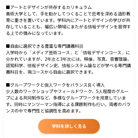
■アートとデザインが共存するカリキュラム

美術大学として、手を動かしてつくることで思考を深める造形教
育に重きを置いています。学科内にアートとデザインの学びが共
存していることも、幅広い領域にまたがる情報デザインを習得す
る上での強みになっています。

■自由に選択できる豊富な専門講義科目

入学時から「メディア芸術コース」と「情報デザインコース」に
分かれていますが、2年次と3年次には、映像、写真、音響理論、
認知科学、情報デザイン史、情報システム論などが学べる専門講
義科目を、両コースから自由に選択できます。

■グループワークと個人ワークをバランス良く導入

少人数のワークショップやフィールドワーク、5人程度のグルー
プによる共同制作など、多様なグループワークを用意していま
す。同時にマンツーマン指導による課題制作も行い、両者のバラ
ンスの中で専門性と協調性を高めます。
学科を詳しく見る