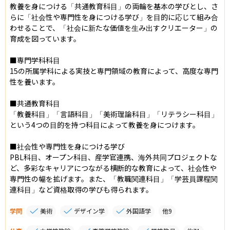
教養を身につける「共通教育科目」の両輪を基本の学びとし、さ
らに「社会性や専門性を身につける学び」を目的に応じて組み合
わせることで、「社会に新たな価値を生み出すクリエーター」の
育成を図っています。

■専門学科科目

15の所属学科による実技と専門領域の教育によって、高度な専門
性を養います。

■共通教育科目

「教養科目」「言語科目」「美術理論科目」「リテラシー科目」
という4つの目的を持つ科目によって教養を身につけます。

■社会性や専門性を身につける学び

PBL科目、オープン科目、産学官連携、海外共同プロジェクトな
ど、多彩なキャリアにつながる横断的な教育によって、社会性や
専門性の幅を拡げます。また、「教職関連科目」「学芸員課程関
連科目」など資格取得の学びも得られます。
学問
美術
デザイン学
外国語学
他
9