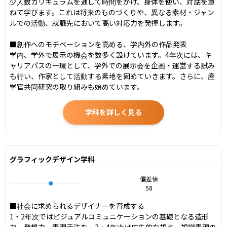
少人数カリキュラムを通して時間をかけ、身体を使い、対話を重
ねて学びます。これは将来のものづくりや、異なる素材・ジャン
ルでの活動、就職先において高い対応力を発揮します。

■創作へのモチベーションを高める、学内外の作品発表

学内、学外で展示の機会を数多く設けています。4年次には、キ
ャリアパスの一環として、学外での展示会を企画・運営する試み
も行い、作家として活動する素地を固めていきます。さらに、産
学官共同研究の取り組みも始めています。
学科を詳しく見る
グラフィックデザイン学科
偏差値
58
■社会に求められるデザイナーを育成する

1・2年次ではビジュアルコミュニケーションの基礎となる造形
力、発想力、表現手法を、3・4年次は広告的な視点、視覚表現の