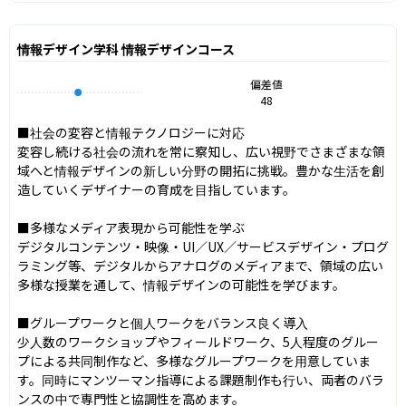
情報デザイン学科 情報デザインコース
偏差値
48
■社会の変容と情報テクノロジーに対応

変容し続ける社会の流れを常に察知し、広い視野でさまざまな領
域へと情報デザインの新しい分野の開拓に挑戦。豊かな生活を創
造していくデザイナーの育成を目指しています。

■多様なメディア表現から可能性を学ぶ

デジタルコンテンツ・映像・UI／UX／サービスデザイン・プログ
ラミング等、デジタルからアナログのメディアまで、領域の広い
多様な授業を通して、情報デザインの可能性を学びます。

■グループワークと個人ワークをバランス良く導入

少人数のワークショップやフィールドワーク、5人程度のグルー
プによる共同制作など、多様なグループワークを用意していま
す。同時にマンツーマン指導による課題制作も行い、両者のバラ
ンスの中で専門性と協調性を高めます。