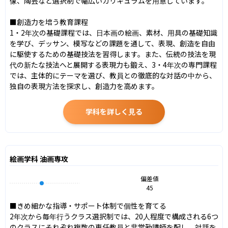
像、陶芸など選択制で幅広いカリキュラムを用意しています。

■創造力を培う教育課程

1・2年次の基礎課程では、日本画の絵画、素材、用具の基礎知識
を学び、デッサン、模写などの課題を通して、表現、創造を自由
に駆使するための基礎技法を習得します。また、伝統の技法を現
代の新たな技法へと展開する表現力も鍛え、3・4年次の専門課程
では、主体的にテーマを選び、教員との徹底的な対話の中から、
独自の表現方法を探求し、創造力を高めます。
学科を詳しく見る
絵画学科 油画専攻
偏差値
45
■きめ細かな指導・サポート体制で個性を育てる

2年次から毎年行うクラス選択制では、20人程度で構成される6つ
のクラスにそれぞれ複数の専任教員と非常勤講師を配し、対話を