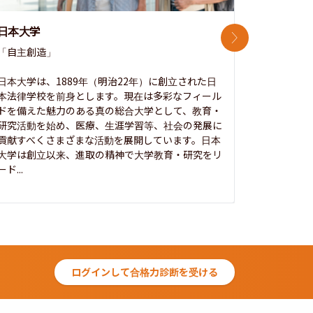
日本大学
中央大学
次のスライド
「自主創造」

次世代を拓
開かれた大
日本大学は、1889年（明治22年）に創立された日
本法律学校を前身とします。現在は多彩なフィール
1885年
ドを備えた魅力のある真の総合大学として、教育・
養フ」とい
研究活動を始め、医療、生涯学習等、社会の発展に
る伝統と実
貢献すべくさまざまな活動を展開しています。日本
にも、社会
大学は創立以来、進取の精神で大学教育・研究をリ
してきまし
ード...
究...
ログインして合格力診断を受ける