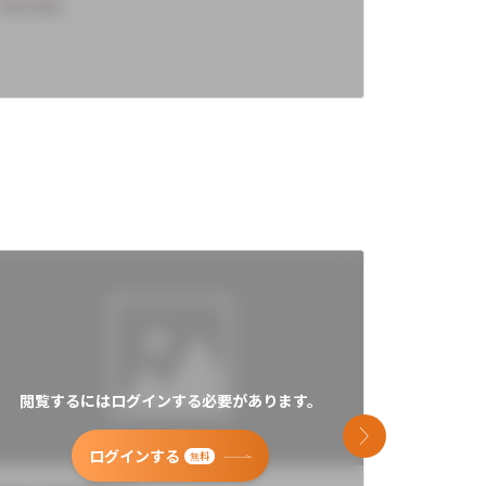
Overview
Overview
閲覧するにはログインする必要があります。
閲覧す
次のスライド
ログインする
無料