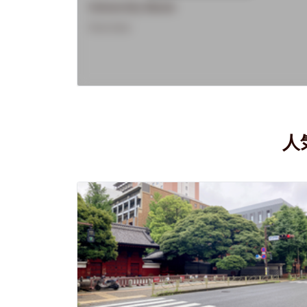
University Name
Overview
人