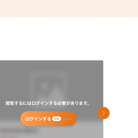
閲覧するにはログインする必要があります。
閲覧す
次のスライド
ログインする
無料
University Name
Universi