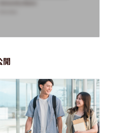
University Name
Universi
Overview
Overview
公開