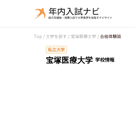
Top
/
大学を探す
/
宝塚医療大学
/
合格体験談
私立大学
宝塚医療大学
学校情報