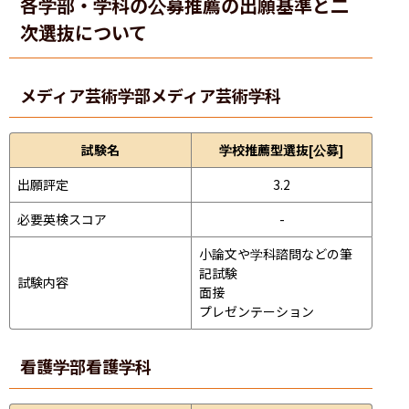
各学部・学科の公募推薦の出願基準と二
次選抜について
メディア芸術学部
メディア芸術学科
試験名
学校推薦型選抜[公募]
出願評定
3.2
必要英検スコア
-
小論文や学科諮問などの筆
記試験
試験内容
面接 
プレゼンテーション 
看護学部
看護学科