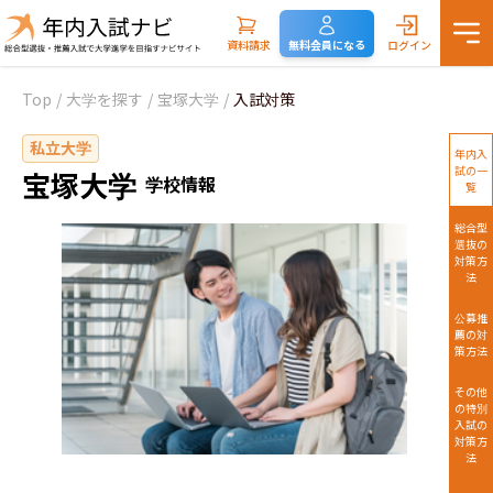
資料請求
無料会員になる
ログイン
Top
/
大学を探す
/
宝塚大学
/
入試対策
私立大学
年内入
試の一
宝塚大学
学校情報
覧
総合型
選抜の
対策方
法
公募推
薦の対
策方法
その他
の特別
入試の
対策方
法