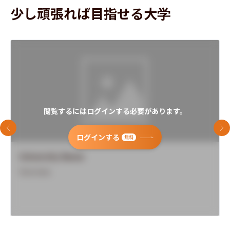
少し頑張れば目指せる大学
閲覧するにはログインする必要があります。
前のスライド
次
ログインする
無料
University Name
Overview