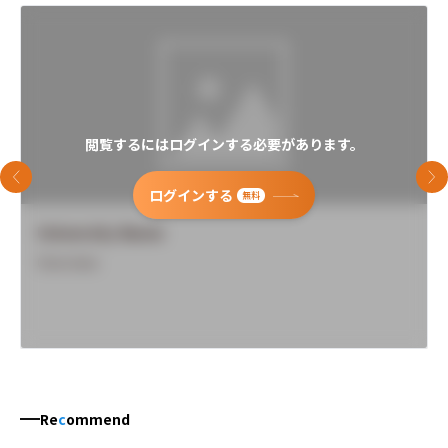
閲覧するにはログインする必要があります。
前のスライド
次
ログインする
無料
University Name
Overview
Re
c
ommend