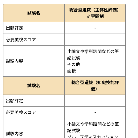
総合型選抜（主体性評価）
試験名
※専願制
出願評定
-
必要英検スコア
-
小論文や学科諮問などの筆
記試験
試験内容
その他
面接 
総合型選抜（知識技能評
試験名
価）
出願評定
-
必要英検スコア
-
小論文や学科諮問などの筆
記試験
試験内容
グループディスカッション 