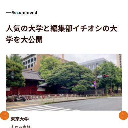
Re
c
ommend
人気の大学と編集部イチオシの大
学を大公開
前のスライド
次
東京大学
志ある卓越。
