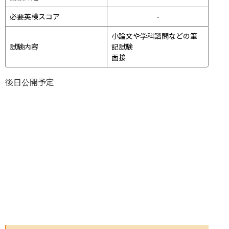
必要英検スコア
-
小論文や学科諮問などの筆
試験内容
記試験
面接 
後日公開予定