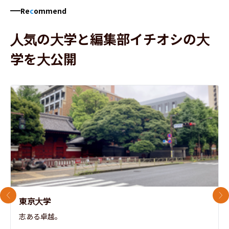
Re
c
ommend
人気の大学と編集部イチオシの大
学を大公開
前のスライド
次
東京大学
志ある卓越。
