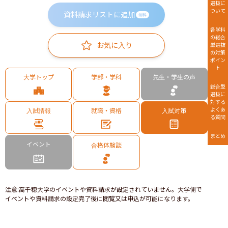
選抜に
ついて
資料請求リストに追加
無料
各学科
の総合
お気に入り
型選抜
の対策
ポイン
ト
大学トップ
学部・学科
先生・学生の声
総合型
選抜に
対する
よくあ
入試情報
就職・資格
入試対策
る質問
まとめ
イベント
合格体験談
注意
:
高千穂大学のイベントや資料請求が設定されていません。大学側で
イベントや資料請求の設定完了後に閲覧又は申込が可能になります。