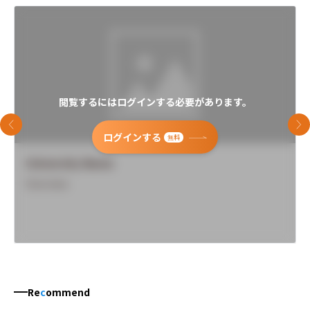
閲覧するにはログインする必要があります。
前のスライド
次
ログインする
無料
University Name
Overview
Re
c
ommend