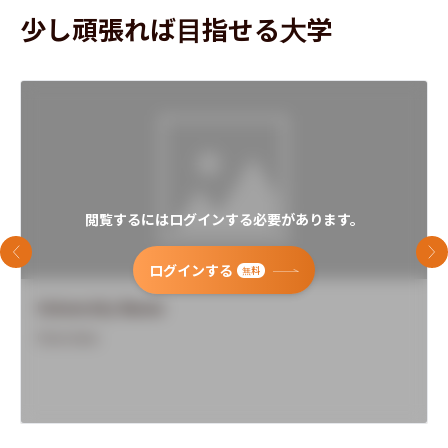
少し頑張れば目指せる大学
閲覧するにはログインする必要があります。
前のスライド
次
ログインする
無料
University Name
Overview