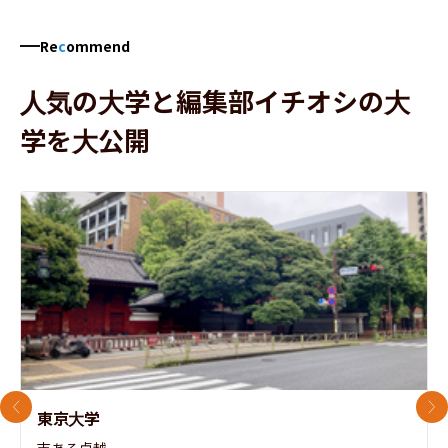
Re
c
ommend
人気の大学と編集部イチオシの大
学を大公開
前のスライド
次
東京大学
志ある卓越。
