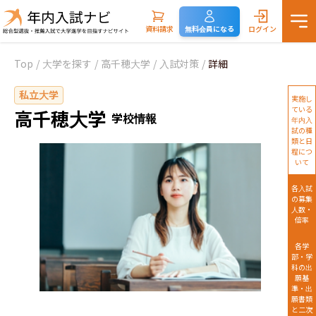
資料請求
無料会員になる
ログイン
Top
/
大学を探す
/
高千穂大学
/
入試対策
/
詳細
私立大学
実施し
ている
高千穂大学
学校情報
年内入
試の種
類と日
程につ
いて
各入試
の募集
人数・
倍率
各学
部・学
科の出
願基
準・出
願書類
と二次