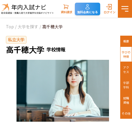
資料請求
無料会員になる
ログイン
Top
/
大学を探す
/
高千穂大学
私立大学
概要
高千穂大学
学校情報
学びの
特徴
アク
セス
学部
学科
就職
資格
その他