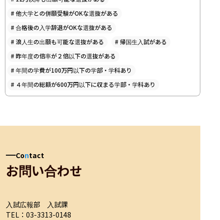
#
他大学との併願受験がOKな選抜がある
#
合格後の入学辞退がOKな選抜がある
#
浪人生の出願も可能な選抜がある
#
帰国生入試がある
#
昨年度の倍率が２倍以下の選抜がある
#
年間の学費が100万円以下の学部・学科あり
#
４年間の総額が600万円以下に収まる学部・学科あり
Co
n
tact
お問い合わせ
入試広報部　入試課

TEL：03-3313-0148
