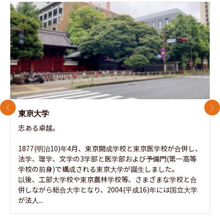
前のスライド
次
東京大学
志ある卓越。

1877(明治10)年4月、東京開成学校と東京医学校が合併し、
法学、理学、文学の3学部と医学部および予備門(第一高等
学校の前身)で構成される東京大学が誕生しました。

以後、工部大学校や東京農林学校等、さまざまな学校と合
併しながら総合大学となり、2004(平成16)年には国立大学
が法人...