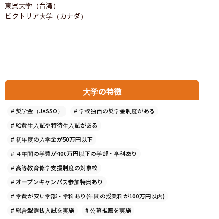
東呉大学（台湾）

ビクトリア大学（カナダ）
大学の特徴
#
奨学金（JASSO）
#
学校独自の奨学金制度がある
#
給費生入試や特待生入試がある
#
初年度の入学金が50万円以下
#
４年間の学費が400万円以下の学部・学科あり
#
高等教育修学支援制度の対象校
#
オープンキャンパス参加特典あり
#
学費が安い学部・学科あり(年間の授業料が100万円以内)
#
総合型選抜入試を実施
#
公募推薦を実施