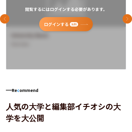
閲覧するにはログインする必要があります。
前のスライド
次
ログインする
無料
University Name
Overview
Re
c
ommend
人気の大学と編集部イチオシの大
学を大公開