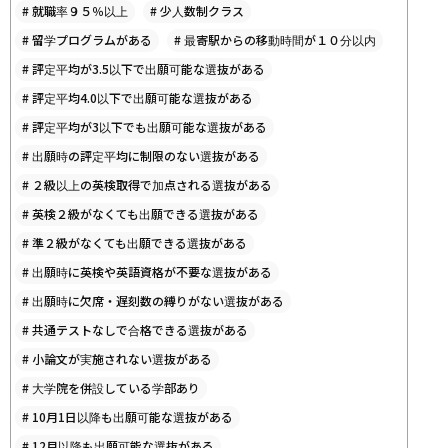
#
就職率９５％以上
#
少人数制クラス
#
留学プログラムがある
#
最寄駅からの移動時間が１０分以内
#
評定平均が3.5以下で出願可能な選抜がある
#
評定平均4.0以下で出願可能な選抜がある
#
評定平均が3以下でも出願可能な選抜がある
#
出願時の評定平均に制限のない選抜がある
#
２級以上の英検取得で加点される選抜がある
#
英検２級がなくても出願できる選抜がある
#
準２級がなくても出願できる選抜がある
#
出願時に英検や英語資格が不要な選抜がある
#
出願時に欠席・遅刻数の縛りがない選抜がある
#
共通テストなしで合格できる選抜がある
#
小論文が実施されない選抜がある
#
大学院を併設している学部あり
#
10月1日以降も出願可能な選抜がある
#
12月以降も出願可能な選抜がある