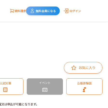
資料請求
無料会員になる
ログイン
お気に入り
イベント
入試対策
合格体験談
覧又は申込が可能になります。