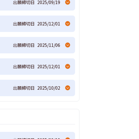
出願締切日
2025/09/19
出願締切日
2025/12/01
出願締切日
2025/11/06
出願締切日
2025/12/01
出願締切日
2025/10/02