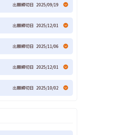
出願締切日
2025/09/19
出願締切日
2025/12/01
出願締切日
2025/11/06
出願締切日
2025/12/01
出願締切日
2025/10/02