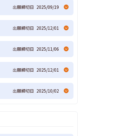
出願締切日
2025/09/19
出願締切日
2025/12/01
出願締切日
2025/11/06
出願締切日
2025/12/01
出願締切日
2025/10/02