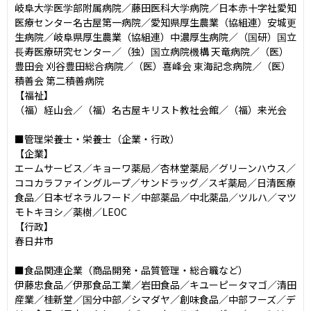
岐阜大学医学部附属病院／藤田医科大学病院／日本赤十字社愛知
医療センター名古屋第一病院／愛知県厚生農業（協組連）安城更
生病院／岐阜県厚生農業（協組連）中濃厚生病院／（国研）国立
長寿医療研究センター／（独）国立病院機構 天竜病院／（医）
豊田会 刈谷豊田総合病院／（医）喜峰会 東海記念病院／（医）
積善会 第二積善病院

【福祉】

（福）経山会／（福）名古屋キリスト教社会館／（福）来光会

■管理栄養士・栄養士（企業・行政）

【企業】

エームサービス／キョーワ薬局／杏林堂薬局／グリーンハウス／
ココカラファイングループ／サンドラッグ／スギ薬局／日清医療
食品／日本ゼネラルフード／中部薬品／中北薬品／ツルハ／マツ
モトキヨシ／薬樹／LEOC

【行政】

春日井市

■食品関連企業（商品開発・品質管理・総合職など）

伊藤忠食品／伊那食品工業／岩田食品／キユーピータマゴ／清田
産業／桂新堂／国分中部／シマダヤ／創味食品／中部フーズ／デ