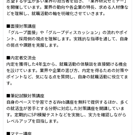
志望する学生が多い業界の担当者を招き、「業界研究セミナー」
を開催しています。業界の動向や各企業の特長、求める人材像な
どを理解し、就職活動の軸を明確化させていきます。

■面接対策講座

「グループ面接」や「グループディスカッション」の流れやポイ
ント、採用側の視点を理解します。実践的な指導を通して、自身
の弱点や課題を克服します。

■内定者交流会

内定を獲得した4年生から、就職活動の体験談を直接聞ける機会
を設けています。業界や企業の選び方、内定を得るための対策や
ポイントなど、気になる点を質問し、自身の就職活動に役立てま
す。

■筆記試験対策講座

自身のペースで学習できるWeb講座を無料で提供するほか、多く
の就活生が苦手とする分野に対応した対策講座を開講していま
す。定期的にSPI模擬テストなどを実施し、実力を確認しながら
レベルアップを目指します。

■マナー講座
