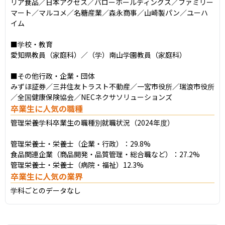
リア食品／日本アクセス／バローホールディングス／ファミリー
マート／マルコメ／名糖産業／森永商事／山崎製パン／ユーハ
イム

■学校・教育

愛知県教員（家庭科）／（学）南山学園教員（家庭科）

■その他行政・企業・団体

みずほ証券／三井住友トラスト不動産／一宮市役所／瑞浪市役所
／全国健康保険協会／NECネクサソリューションズ
卒業生に人気の職種
管理栄養学科卒業生の職種別就職状況（2024年度）

管理栄養士・栄養士（企業・行政）：29.8%

食品関連企業（商品開発・品質管理・総合職など）：27.2%

管理栄養士・栄養士（病院・福祉）12.3%
卒業生に人気の業界
学科ごとのデータなし