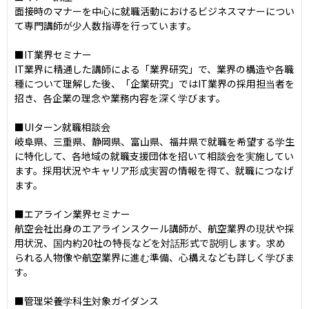
面接時のマナーを中心に就職活動におけるビジネスマナーについ
て専門講師が少人数指導を行っています。

■IT業界セミナー

IT業界に精通した講師による「業界研究」で、業界の構造や各職
種について理解した後、「企業研究」ではIT業界の採用担当者を
招き、各企業の理念や業務内容を深く学びます。

■UIターン就職相談会

岐阜県、三重県、静岡県、富山県、福井県で就職を希望する学生
に特化して、各地域の就職支援団体を招いて相談会を実施してい
ます。採用状況やキャリア形成実習の情報を得て、就職につなげ
ます。

■エアライン業界セミナー

航空会社出身のエアラインスクール講師が、航空業界の現状や採
用状況、国内約20社の特長などを対話形式で説明します。求め
られる人物像や航空業界に進む準備、心構えなども詳しく学びま
す。

■管理栄養学科生対象ガイダンス
