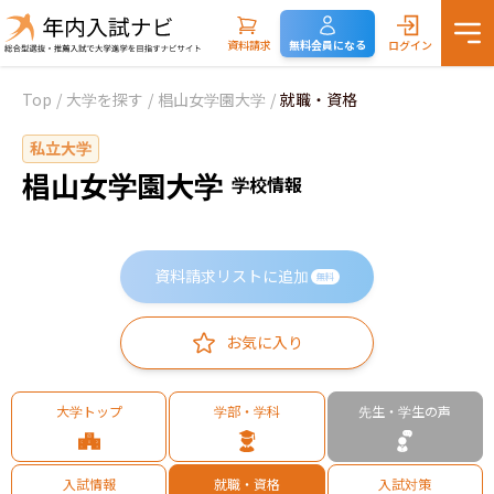
資料請求
無料会員になる
ログイン
Top
/
大学を探す
/
椙山女学園大学
/
就職・資格
私立大学
椙山女学園大学
学校情報
資料請求リストに追加
無料
お気に入り
大学トップ
学部・学科
先生・学生の声
入試情報
就職・資格
入試対策