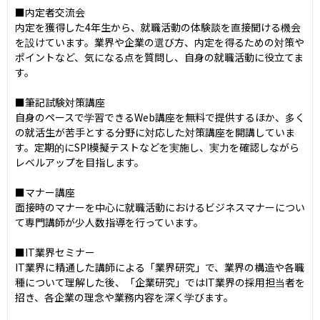
■内定者交流会

内定を獲得した4年生から、就職活動の体験談を直接聞ける機会
を設けています。業界や企業の選び方、内定を得るための対策や
ポイントなど、気になる点を質問し、自身の就職活動に役立てま
す。

■筆記試験対策講座

自身のペースで学習できるWeb講座を無料で提供するほか、多く
の就活生が苦手とする分野に対応した対策講座を開講していま
す。定期的にSPI模擬テストなどを実施し、実力を確認しながら
レベルアップを目指します。

■マナー講座

面接時のマナーを中心に就職活動におけるビジネスマナーについ
て専門講師が少人数指導を行っています。

■IT業界セミナー

IT業界に精通した講師による「業界研究」で、業界の構造や各職
種について理解した後、「企業研究」ではIT業界の採用担当者を
招き、各企業の理念や業務内容を深く学びます。
