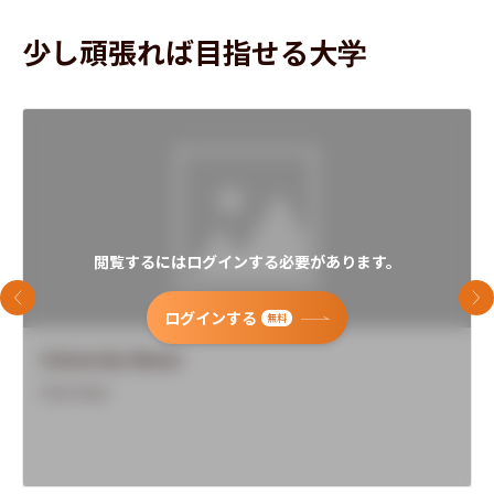
少し頑張れば目指せる大学
閲覧するにはログインする必要があります。
前のスライド
次
ログインする
無料
University Name
Overview