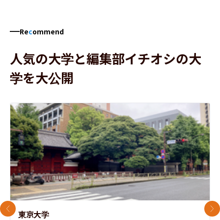
Re
c
ommend
人気の大学と編集部イチオシの大
学を大公開
前のスライド
次
東京大学