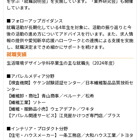
を学ぶ「就職説明会」を実施しています。「業界研究会」も開催
しています。

■フォローアップガイダンス

就職活動が長期化している4年生を対象に、活動の振り返りと今
後の活動の進め方についてアドバイスを行います。また、求人情
報の提供や愛知新卒応援ハローワークとの連携による支援を実施
し、就職決定まできめ細かにサポートを続けます。
就職実績
生活環境デザイン学科卒業生の主な就職先（2024年度）

■アパレルメディア分野

【検査機関】ケケン試験認証センター／日本繊維製品品質技術セ
ンター

【繊維卸・商社】青山商事／ベルーナ／松希

【繊維工業】ソトー

【繊維・服飾品小売】ウェアデプト／ワキタ

【アパレル関連サービス】江見屋かけつぎ専門店／ブラス

■インテリア・プロダクト分野

【住宅・ハウスメーカー】一条工務店／大和ハウス工業／トヨタ