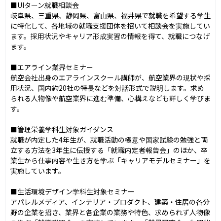
■UIターン就職相談会

岐阜県、三重県、静岡県、富山県、福井県で就職を希望する学生
に特化して、各地域の就職支援団体を招いて相談会を実施してい
ます。採用状況やキャリア形成実習の情報を得て、就職につなげ
ます。

■エアライン業界セミナー

航空会社出身のエアラインスクール講師が、航空業界の現状や採
用状況、国内約20社の特長などを対話形式で説明します。求め
られる人物像や航空業界に進む準備、心構えなども詳しく学びま
す。

■管理栄養学科生対象ガイダンス

就職が内定した4年生が、就職活動の極意や国家試験の勉強と両
立する方法を3年生に伝授する「就職内定者報告会」のほか、卒
業生から仕事内容や生き方を学ぶ「キャリアモデルセミナー」を
実施しています。

■生活環境デザイン学科生対象セミナー

アパレルメディア、インテリア・プロダクト、建築・住居の各分
野の企業を招き、業界と各企業の業務や特色、求められず人物像