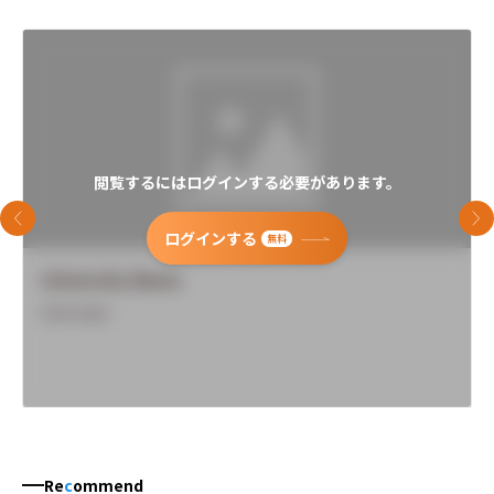
閲覧するにはログインする必要があります。
前のスライド
次
ログインする
無料
University Name
Overview
Re
c
ommend