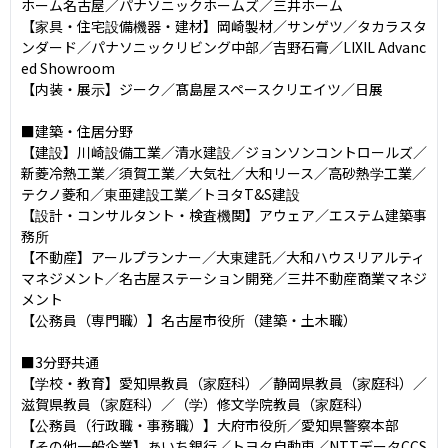
ホーム名古屋／パナソニックホームズ／三井ホーム

【家具・住宅設備機器・建材】岡崎製材／サンゲツ／タカラスタ
ンダード／パナソニックリビング中部／吉野石膏／LIXIL Advanc
ed Showroom

【内装・展示】ジーク／髙島屋スペースクリエイツ／日展

■建築・住居分野

【建設】川崎設備工業／清水建設／ジョンソンコントロールズ／
新菱冷熱工業／須賀工業／大気社／大和リース／高砂熱学工業／
テクノ菱和／東亜建設工業／トヨタT&S建設

【設計・コンサルタント・検査機関】アウェア／エステム建築事
務所

【不動産】アールプランナー／大東建託／大和ハウスリアルティ
マネジメント／名古屋ステーション開発／三井不動産商業マネジ
メント

【公務員（専門職）】名古屋市役所（建築・土木職）

■3分野共通

【学校・教育】愛知県教員（家庭科）／静岡県教員（家庭科）／
滋賀県教員（家庭科）／（学）修文学院教員（家庭科）

【公務員（行政職・事務職）】大府市役所／愛知県警察本部

【その他一般企業】あいち銀行／トヨタ自動車／NTTデータCCS