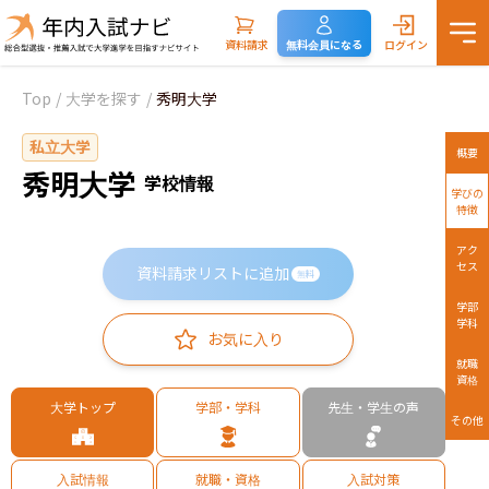
資料請求
無料会員になる
ログイン
Top
/
大学を探す
/
秀明大学
私立大学
概要
秀明大学
学校情報
学びの
特徴
アク
セス
資料請求リストに追加
無料
学部
学科
お気に入り
就職
資格
大学トップ
学部・学科
先生・学生の声
その他
入試情報
就職・資格
入試対策