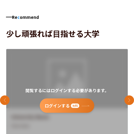
Re
c
ommend
少し頑張れば目指せる大学
閲覧するにはログインする必要があります。
前のスライド
次
ログインする
無料
University Name
Overview