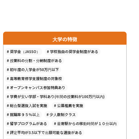
大学の特徴
#
奨学金（JASSO）
#
学校独自の奨学金制度がある
#
授業料の分割・分納制度がある
#
初年度の入学金が50万円以下
#
高等教育修学支援制度の対象校
#
オープンキャンパス参加特典あり
#
学費が安い学部・学科あり(年間の授業料が100万円以内)
#
総合型選抜入試を実施
#
公募推薦を実施
#
就職率９５％以上
#
少人数制クラス
#
留学プログラムがある
#
最寄駅からの移動時間が１０分以内
#
評定平均が3.5以下で出願可能な選抜がある