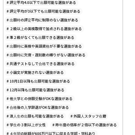
#
評定平均4.0以下で出願可能な選抜がある
#
評定平均が3以下でも出願可能な選抜がある
#
出願時の評定平均に制限のない選抜がある
#
２級以上の英検取得で加点される選抜がある
#
準２級がなくても出願できる選抜がある
#
出願時に英検や英語資格が不要な選抜がある
#
出願時に欠席・遅刻数の縛りがない選抜がある
#
共通テストなしで合格できる選抜がある
#
小論文が実施されない選抜がある
#
10月1日以降も出願可能な選抜がある
#
12月以降も出願可能な選抜がある
#
他大学との併願受験がOKな選抜がある
#
合格後の入学辞退がOKな選抜がある
#
浪人生の出願も可能な選抜がある
#
外国人スタッフ在籍
#
学生の３割以上が女性
#
昨年度の倍率が２倍以下の選抜がある
#
４年間の総額が600万円以下に収まる学部・学科あり