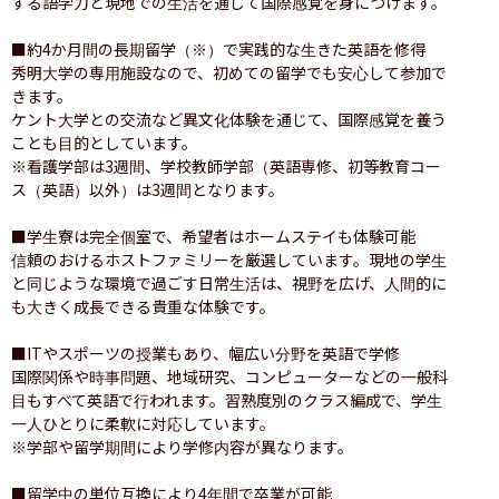
する語学力と現地での生活を通して国際感覚を身につけます。

■約4か月間の長期留学（※）で実践的な生きた英語を修得

秀明大学の専用施設なので、初めての留学でも安心して参加で
きます。

ケント大学との交流など異文化体験を通じて、国際感覚を養う
ことも目的としています。

※看護学部は3週間、学校教師学部（英語専修、初等教育コー
ス（英語）以外）は3週間となります。

■学生寮は完全個室で、希望者はホームステイも体験可能

信頼のおけるホストファミリーを厳選しています。現地の学生
と同じような環境で過ごす日常生活は、視野を広げ、人間的に
も大きく成長できる貴重な体験です。

■ITやスポーツの授業もあり、幅広い分野を英語で学修

国際関係や時事問題、地域研究、コンピューターなどの一般科
目もすべて英語で行われます。習熟度別のクラス編成で、学生
一人ひとりに柔軟に対応しています。

※学部や留学期間により学修内容が異なります。

■留学中の単位互換により4年間で卒業が可能
