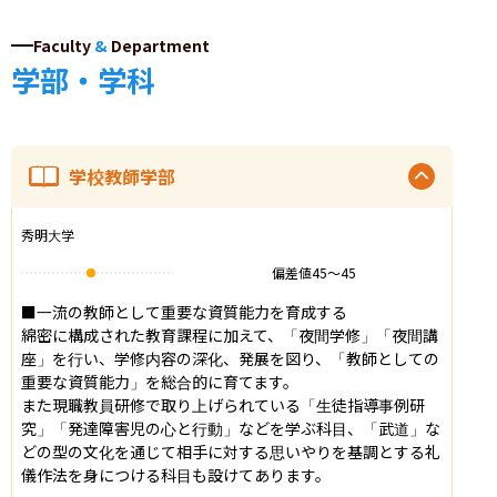
Faculty
&
Department
学部・学科
学校教師学部
秀明大学
偏差値
45
〜
45
■一流の教師として重要な資質能力を育成する

綿密に構成された教育課程に加えて、「夜間学修」「夜間講
座」を行い、学修内容の深化、発展を図り、「教師としての
重要な資質能力」を総合的に育てます。

また現職教員研修で取り上げられている「生徒指導事例研
究」「発達障害児の心と行動」などを学ぶ科目、「武道」な
どの型の文化を通じて相手に対する思いやりを基調とする礼
儀作法を身につける科目も設けてあります。
