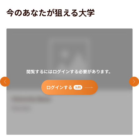
今のあなたが狙える大学
閲覧するにはログインする必要があります。
前のスライド
次
ログインする
無料
University Name
Overview