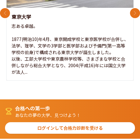
前のスライド
次
東京大学
志ある卓越。

1877(明治10)年4月、東京開成学校と東京医学校が合併し、
法学、理学、文学の3学部と医学部および予備門(第一高等
学校の前身)で構成される東京大学が誕生しました。

以後、工部大学校や東京農林学校等、さまざまな学校と合
併しながら総合大学となり、2004(平成16)年には国立大学
が法人...
合格への第一歩
あなたの夢の大学、見つけよう！
ログインして合格力診断を受ける