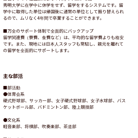
秀明大学に在学中に休学をせず、留学をするシステムです。留
学中に取得した単位は帰国後に通常の単位として振り替えられ
るので、ムリなく4年間で卒業することができます。

■万全のサポート体制で全面的にバックアップ

留学関連費（寮費、食費など）は、平均的な留学費よりも格安
です。また、現地には日本人スタッフも常駐し、親元を離れて
の留学を全面的にサポートします。
主な部活
■部活動

●体育会系

硬式野球部、サッカー部、女子硬式野球部、女子水球部、バス
ケットボール部、バドミントン部、陸上競技部

●文化系

軽音楽部、将棋部、吹奏楽部、茶道部
