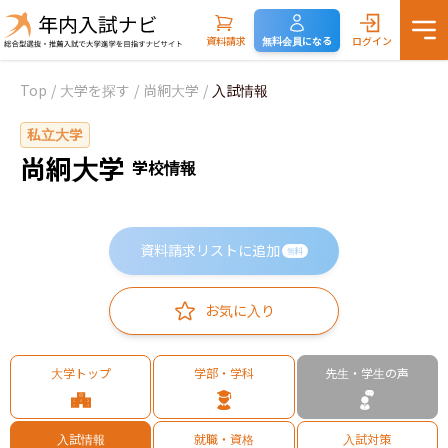
資料請求
無料会員になる
ログイン
Top
/
大学を探す
/
尚絅大学
/
入試情報
私立大学
尚絅大学
学校情報
資料請求リストに追加
無料
お気に入り
大学トップ
学部・学科
先生・学生の声
入試情報
就職・資格
入試対策