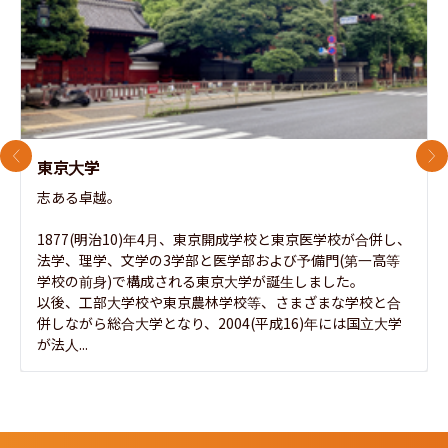
前のスライド
次
東京大学
志ある卓越。

1877(明治10)年4月、東京開成学校と東京医学校が合併し、
法学、理学、文学の3学部と医学部および予備門(第一高等
学校の前身)で構成される東京大学が誕生しました。

以後、工部大学校や東京農林学校等、さまざまな学校と合
併しながら総合大学となり、2004(平成16)年には国立大学
が法人...