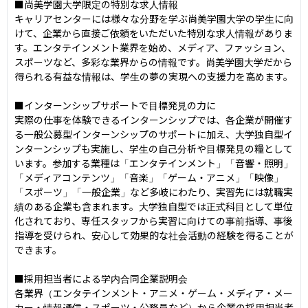
■尚美学園大学限定の特別な求人情報

キャリアセンターには様々な分野を学ぶ尚美学園大学の学生に向
けて、企業から直接ご依頼をいただいた特別な求人情報がありま
す。エンタテインメント業界を始め、メディア、ファッション、
スポーツなど、多彩な業界からの情報です。尚美学園大学だから
得られる有益な情報は、学生の夢の実現への支援力を高めます。

■インターンシップサポートで目標発見の力に

実際の仕事を体験できるインターンシップでは、各企業が開催す
る一般公募型インターンシップのサポートに加え、大学独自型イ
ンターンシップも実施し、学生の自己分析や目標発見の糧として
います。参加する業種は「エンタテインメント」「音響・照明」
「メディアコンテンツ」「音楽」「ゲーム・アニメ」「映像」
「スポーツ」「一般企業」など多岐にわたり、実習先には就職実
績のある企業も含まれます。大学独自型では正式科目として単位
化されており、専任スタッフから実習に向けての事前指導、事後
指導を受けられ、安心して効果的な社会活動の経験を得ることが
できます。

■採用担当者による学内合同企業説明会

各業界（エンタテインメント・アニメ・ゲーム・メディア・メー
カー・情報通信・スポーツ・公務員など）から企業の採用担当者