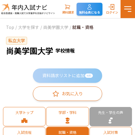
資料請求
無料会員になる
ログイン
Top
/
大学を探す
/
尚美学園大学
/
就職・資格
私立大学
尚美学園大学
学校情報
資料請求リストに追加
無料
お気に入り
大学トップ
学部・学科
先生・学生の声
入試情報
就職・資格
入試対策