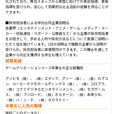
化されており、専任スタッフから実習に向けての事前指導、事後
指導を受けられ、安心して効果的な社会活動の経験を得ることが
できます。

■採用担当者による学内合同企業説明会

各業界（エンタテインメント・アニメ・ゲーム・メディア・メー
カー・情報通信・スポーツ・公務員など）から企業の採用担当者
をお招きして、求める人材や採用方法などについて直接ご説明い
ただく場を設けています。1日の説明会で複数の企業から説明が
受けられ、採用担当者に直接質問ができます。この機会を通して
企業から内定を獲得する学生も増えています。
就職実績
ゲームクリエーションコース卒業生の主な就職先

アソビモ（株）、（株）エディア、グリー（株）、（株）カプコ
ン、コーエーテクモホールディングス（株）、（株）コロプラ、
（株）コナミデジタルエンタテインメント、（株）セガゲーム
ス、（株）ブシロード、（株）ボルテージ、（株）未来少年、
（株）ハ・ン・ド、（株）タカラトミー
卒業生に人気の職種
学科ごとのデータなし