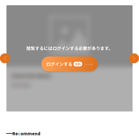
閲覧するにはログインする必要があります。
前のスライド
次
ログインする
無料
University Name
Overview
Re
c
ommend