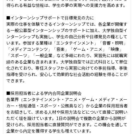
得られる有益な情報は、学生の夢の実現への支援力を高めます。

■インターンシップサポートで目標発見の力に

実際の仕事を体験できるインターンシップでは、各企業が開催す
る一般公募型インターンシップのサポートに加え、大学独自型イ
ンターンシップも実施し、学生の自己分析や目標発見の糧として
います。参加する業種は「エンタテインメント」「音響・照明」
「メディアコンテンツ」「音楽」「ゲーム・アニメ」「映像」
「スポーツ」「一般企業」など多岐にわたり、実習先には就職実
績のある企業も含まれます。大学独自型では正式科目として単位
化されており、専任スタッフから実習に向けての事前指導、事後
指導を受けられ、安心して効果的な社会活動の経験を得ることが
できます。

■採用担当者による学内合同企業説明会

各業界（エンタテインメント・アニメ・ゲーム・メディア・メー
カー・情報通信・スポーツ・公務員など）から企業の採用担当者
をお招きして、求める人材や採用方法などについて直接ご説明い
ただく場を設けています。1日の説明会で複数の企業から説明が
受けられ、採用担当者に直接質問ができます。この機会を通して
企業から内定を獲得する学生も増えています。