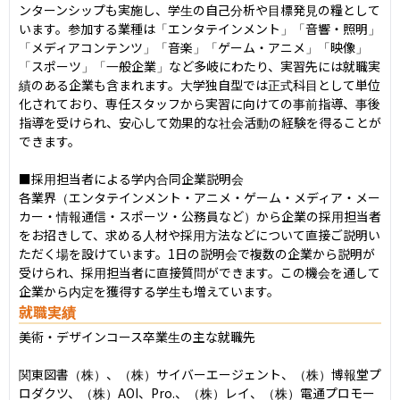
ンターンシップも実施し、学生の自己分析や目標発見の糧として
います。参加する業種は「エンタテインメント」「音響・照明」
「メディアコンテンツ」「音楽」「ゲーム・アニメ」「映像」
「スポーツ」「一般企業」など多岐にわたり、実習先には就職実
績のある企業も含まれます。大学独自型では正式科目として単位
化されており、専任スタッフから実習に向けての事前指導、事後
指導を受けられ、安心して効果的な社会活動の経験を得ることが
できます。

■採用担当者による学内合同企業説明会

各業界（エンタテインメント・アニメ・ゲーム・メディア・メー
カー・情報通信・スポーツ・公務員など）から企業の採用担当者
をお招きして、求める人材や採用方法などについて直接ご説明い
ただく場を設けています。1日の説明会で複数の企業から説明が
受けられ、採用担当者に直接質問ができます。この機会を通して
企業から内定を獲得する学生も増えています。
就職実績
美術・デザインコース卒業生の主な就職先

関東図書（株）、（株）サイバーエージェント、（株）博報堂プ
ロダクツ、（株）AOI、Pro.、（株）レイ、（株）電通プロモー