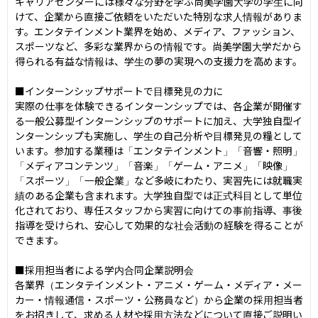
キャリアセンターには様々な分野を学ぶ尚美学園大学の学生に向
けて、企業から直接ご依頼をいただいた特別な求人情報がありま
す。エンタテインメント業界を始め、メディア、ファッション、
スポーツなど、多彩な業界からの情報です。尚美学園大学だから
得られる有益な情報は、学生の夢の実現への支援力を高めます。

■インターンシップサポートで目標発見の力に

実際の仕事を体験できるインターンシップでは、各企業が開催す
る一般公募型インターンシップのサポートに加え、大学独自型イ
ンターンシップも実施し、学生の自己分析や目標発見の糧として
います。参加する業種は「エンタテインメント」「音響・照明」
「メディアコンテンツ」「音楽」「ゲーム・アニメ」「映像」
「スポーツ」「一般企業」など多岐にわたり、実習先には就職実
績のある企業も含まれます。大学独自型では正式科目として単位
化されており、専任スタッフから実習に向けての事前指導、事後
指導を受けられ、安心して効果的な社会活動の経験を得ることが
できます。

■採用担当者による学内合同企業説明会

各業界（エンタテインメント・アニメ・ゲーム・メディア・メー
カー・情報通信・スポーツ・公務員など）から企業の採用担当者
をお招きして、求める人材や採用方法などについて直接ご説明い