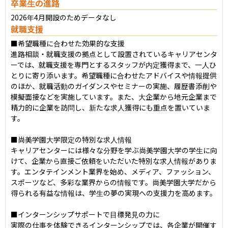
卒業生の進路
2026年4月開設のためデータなし
就職支援
■希望職種に合わせた効果的な支援

進路相談・就職支援の拠点として設置されているキャリアセンタ
ーでは、就職支援を専門とするスタッフが内定獲得まで、一人ひ
とりに寄り添います。希望職種に合わせたアドバイスや情報提供
のほか、就職活動のガイダンスやセミナーの実施、履歴書添削や
模擬面接などを実施しています。また、大企業から地元企業まで
精力的に企業を訪問し、新たな求人獲得にも重点を置いていま
す。

■尚美学園大学限定の特別な求人情報

キャリアセンターには様々な分野を学ぶ尚美学園大学の学生に向
けて、企業から直接ご依頼をいただいた特別な求人情報がありま
す。エンタテインメント業界を始め、メディア、ファッション、
スポーツなど、多彩な業界からの情報です。尚美学園大学だから
得られる有益な情報は、学生の夢の実現への支援力を高めます。

■インターンシップサポートで目標発見の力に

実際の仕事を体験できるインターンシップでは、各企業が開催す