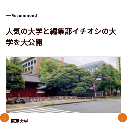
Re
c
ommend
人気の大学と編集部イチオシの大
学を大公開
前のスライド
次
東京大学