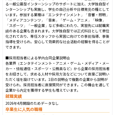
る一般公募型インターンシップのサポートに加え、大学独自型イ
ンターンシップも実施し、学生の自己分析や目標発見の糧として
います。参加する業種は「エンタテインメント」「音響・照明」
「メディアコンテンツ」「音楽」「ゲーム・アニメ」「映像」
「スポーツ」「一般企業」など多岐にわたり、実習先には就職実
績のある企業も含まれます。大学独自型では正式科目として単位
化されており、専任スタッフから実習に向けての事前指導、事後
指導を受けられ、安心して効果的な社会活動の経験を得ることが
できます。

■採用担当者による学内合同企業説明会

各業界（エンタテインメント・アニメ・ゲーム・メディア・メー
カー・情報通信・スポーツ・公務員など）から企業の採用担当者
をお招きして、求める人材や採用方法などについて直接ご説明い
ただく場を設けています。1日の説明会で複数の企業から説明が
受けられ、採用担当者に直接質問ができます。この機会を通して
企業から内定を獲得する学生も増えています。
就職実績
2026年4月開設のためデータなし
卒業生に人気の職種