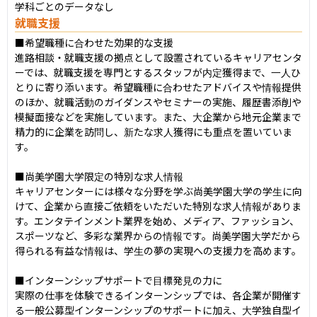
学科ごとのデータなし
就職支援
■希望職種に合わせた効果的な支援

進路相談・就職支援の拠点として設置されているキャリアセンタ
ーでは、就職支援を専門とするスタッフが内定獲得まで、一人ひ
とりに寄り添います。希望職種に合わせたアドバイスや情報提供
のほか、就職活動のガイダンスやセミナーの実施、履歴書添削や
模擬面接などを実施しています。また、大企業から地元企業まで
精力的に企業を訪問し、新たな求人獲得にも重点を置いていま
す。

■尚美学園大学限定の特別な求人情報

キャリアセンターには様々な分野を学ぶ尚美学園大学の学生に向
けて、企業から直接ご依頼をいただいた特別な求人情報がありま
す。エンタテインメント業界を始め、メディア、ファッション、
スポーツなど、多彩な業界からの情報です。尚美学園大学だから
得られる有益な情報は、学生の夢の実現への支援力を高めます。

■インターンシップサポートで目標発見の力に

実際の仕事を体験できるインターンシップでは、各企業が開催す
る一般公募型インターンシップのサポートに加え、大学独自型イ