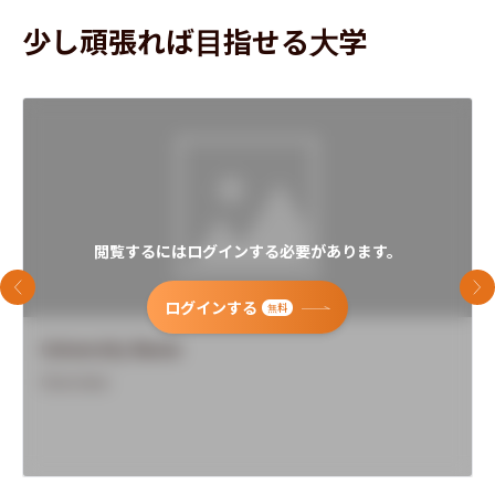
少し頑張れば目指せる大学
閲覧するにはログインする必要があります。
前のスライド
次
ログインする
無料
University Name
Overview