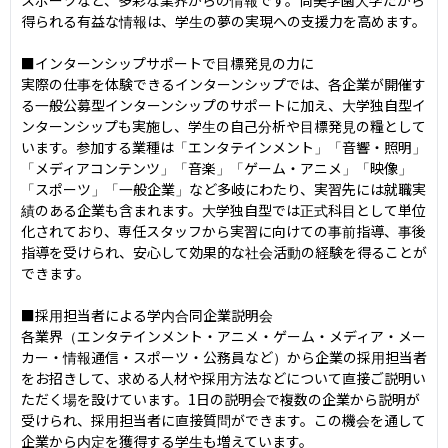
得られる有益な情報は、学生の夢の実現への支援力を高めます。

■インターンシップサポートで目標発見の力に

実際の仕事を体験できるインターンシップでは、各企業が開催す
る一般公募型インターンシップのサポートに加え、大学独自型イ
ンターンシップも実施し、学生の自己分析や目標発見の糧として
います。参加する業種は「エンタテインメント」「音響・照明」
「メディアコンテンツ」「音楽」「ゲーム・アニメ」「映像」
「スポーツ」「一般企業」など多岐にわたり、実習先には就職実
績のある企業も含まれます。大学独自型では正式科目として単位
化されており、専任スタッフから実習に向けての事前指導、事後
指導を受けられ、安心して効果的な社会活動の経験を得ることが
できます。

■採用担当者による学内合同企業説明会

各業界（エンタテインメント・アニメ・ゲーム・メディア・メー
カー・情報通信・スポーツ・公務員など）から企業の採用担当者
をお招きして、求める人材や採用方法などについて直接ご説明い
ただく場を設けています。1日の説明会で複数の企業から説明が
受けられ、採用担当者に直接質問ができます。この機会を通して
企業から内定を獲得する学生も増えています。