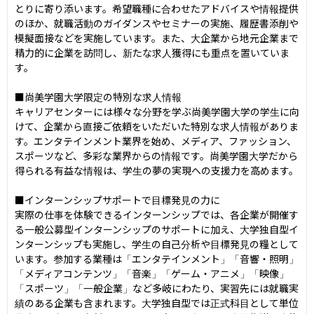
とりに寄り添います。希望職種に合わせたアドバイスや情報提供
のほか、就職活動のガイダンスやセミナーの実施、履歴書添削や
模擬面接などを実施しています。また、大企業から地元企業まで
精力的に企業を訪問し、新たな求人獲得にも重点を置いていま
す。

■尚美学園大学限定の特別な求人情報

キャリアセンターには様々な分野を学ぶ尚美学園大学の学生に向
けて、企業から直接ご依頼をいただいた特別な求人情報がありま
す。エンタテインメント業界を始め、メディア、ファッション、
スポーツなど、多彩な業界からの情報です。尚美学園大学だから
得られる有益な情報は、学生の夢の実現への支援力を高めます。

■インターンシップサポートで目標発見の力に

実際の仕事を体験できるインターンシップでは、各企業が開催す
る一般公募型インターンシップのサポートに加え、大学独自型イ
ンターンシップも実施し、学生の自己分析や目標発見の糧として
います。参加する業種は「エンタテインメント」「音響・照明」
「メディアコンテンツ」「音楽」「ゲーム・アニメ」「映像」
「スポーツ」「一般企業」など多岐にわたり、実習先には就職実
績のある企業も含まれます。大学独自型では正式科目として単位