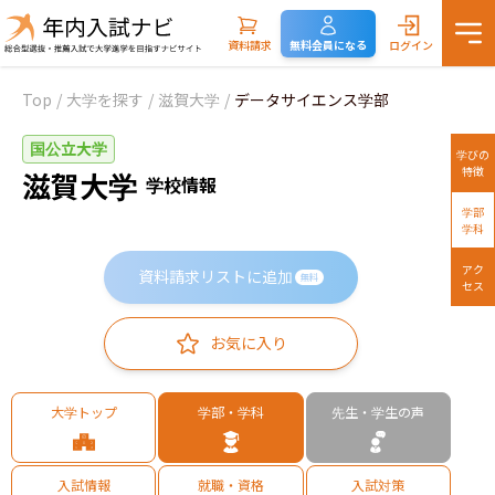
資料請求
無料会員になる
ログイン
Top
/
大学を探す
/
滋賀大学
/
データサイエンス学部
国公立大学
学びの
特徴
滋賀大学
学校情報
学部
学科
アク
資料請求リストに追加
無料
セス
お気に入り
大学トップ
学部・学科
先生・学生の声
入試情報
就職・資格
入試対策