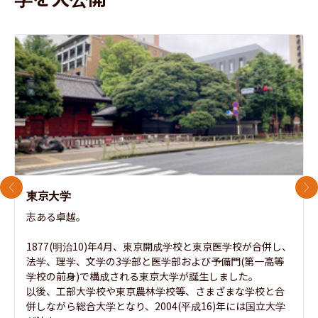
前のスライド
次
東京大学
志ある卓越。

1877(明治10)年4月、東京開成学校と東京医学校が合併し、
法学、理学、文学の3学部と医学部および予備門(第一高等
学校の前身)で構成される東京大学が誕生しました。

以後、工部大学校や東京農林学校等、さまざまな学校と合
併しながら総合大学となり、2004(平成16)年には国立大学