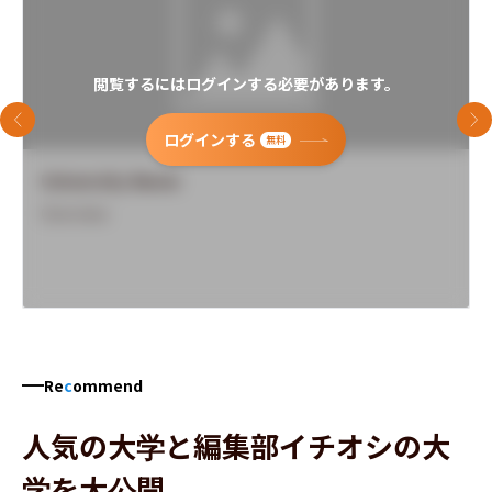
閲覧するにはログインする必要があります。
前のスライド
次
ログインする
無料
University Name
Overview
Re
c
ommend
人気の大学と編集部イチオシの大
学を大公開