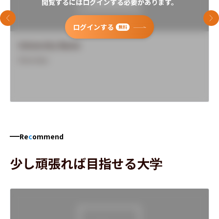
閲覧するにはログインする必要があります。
前のスライド
次
ログインする
無料
University Name
Overview
Re
c
ommend
少し頑張れば目指せる大学