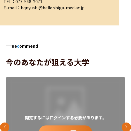
TEL：077-548-2071

E-mail：hqnyushi@belle.shiga-med.ac.jp
Re
c
ommend
今のあなたが狙える大学
閲覧するにはログインする必要があります。
前のスライド
次