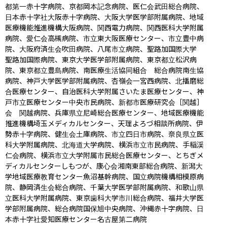
都第一赤十字病院、京都岡本記念病院、医仁会武田総合病院、
日本赤十字社大阪赤十字病院、大阪大学医学部附属病院、地域
医療機能推進機構大阪病院、関西電力病院、関西医科大学附属
病院、愛仁会高槻病院、市立東大阪医療センター、市立豊中病
院、大阪府済生会吹田病院、八尾市立病院、聖路加国際大学　
聖路加国際病院、東京大学医学部附属病院、東京都立松沢病
院、東京都立豊島病院、南医療生活協同組合　総合病院南生協
病院、神戸大学医学部附属病院、杏嶺会一宮西病院、北播磨総
合医療センター、自治医科大学附属さいたま医療センター、神
戸市立医療センター中央市民病院、新都市医療研究会［関越］
会　関越病院、兵庫県立尼崎総合医療センター、地域医療機能
推進機構埼玉メディカルセンター、天理よろづ相談所病院、伊
勢赤十字病院、健生会土庫病院、市立四日市病院、奈良県立医
科大学附属病院、北海道大学病院、横浜市立市民病院、手稲渓
仁会病院、横浜市立大学附属市民総合医療センター、とちぎメ
ディカルセンターしもつが、康心会湘南東部総合病院、新潟大
学地域医療教育センター魚沼基幹病院、国立病院機構相模原病
院、静岡済生会総合病院、千葉大学医学部附属病院、和歌山県
立医科大学附属病院、東京歯科大学市川総合病院、福井大学医
学部附属病院、総合病院国保旭中央病院、沖縄赤十字病院、日
本赤十字社愛知医療センター名古屋第二病院
