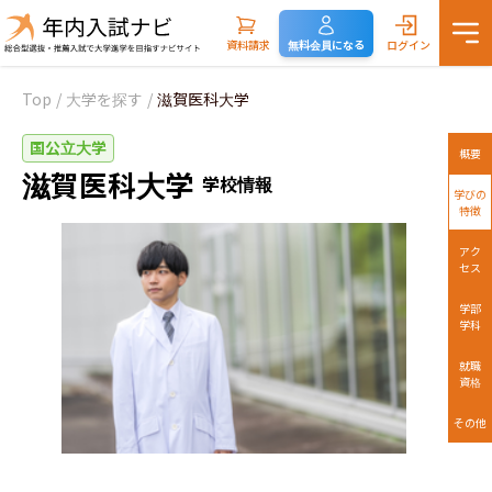
資料請求
無料会員になる
ログイン
Top
/
大学を探す
/
滋賀医科大学
国公立大学
概要
滋賀医科大学
学校情報
学びの
特徴
アク
セス
学部
学科
就職
資格
その他