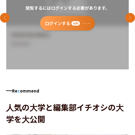
閲覧するにはログインする必要があります。
前のスライド
次
ログインする
無料
University Name
Overview
Re
c
ommend
人気の大学と編集部イチオシの大
学を大公開