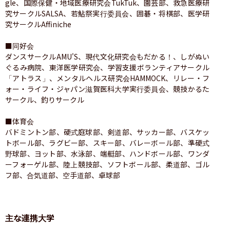
gle、国際保健・地域医療研究会TukTuk、園芸部、救急医療研
究サークルSALSA、若鮎祭実行委員会、囲碁・将棋部、医学研
究サークルAffiniche

■同好会

ダンスサークルAMU'S、現代文化研究会もだかる！、しがぬい
ぐるみ病院、東洋医学研究会、学習支援ボランティアサークル
「アトラス」、メンタルヘルス研究会HAMMOCK、リレー・フ
ォー・ライフ・ジャパン滋賀医科大学実行委員会、競技かるた
サークル、釣りサークル

■体育会

バドミントン部、硬式庭球部、剣道部、サッカー部、バスケッ
トボール部、ラグビー部、スキー部、バレーボール部、準硬式
野球部、ヨット部、水泳部、端艇部、ハンドボール部、ワンダ
ーフォーゲル部、陸上競技部、ソフトボール部、柔道部、ゴル
フ部、合気道部、空手道部、卓球部
主な連携大学