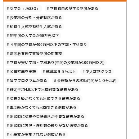
#
奨学金（JASSO）
#
学校独自の奨学金制度がある
#
授業料の分割・分納制度がある
#
給費生入試や特待生入試がある
#
初年度の入学金が50万円以下
#
４年間の学費が400万円以下の学部・学科あり
#
高等教育修学支援制度の対象校
#
学費が安い学部・学科あり(年間の授業料が100万円以内)
#
公募推薦を実施
#
就職率９５％以上
#
少人数制クラス
#
留学プログラムがある
#
最寄駅からの移動時間が１０分以内
#
評定平均4.0以下で出願可能な選抜がある
#
英検２級がなくても出願できる選抜がある
#
準２級がなくても出願できる選抜がある
#
出願時に英検や英語資格が不要な選抜がある
#
出願時に欠席・遅刻数の縛りがない選抜がある
#
小論文が実施されない選抜がある