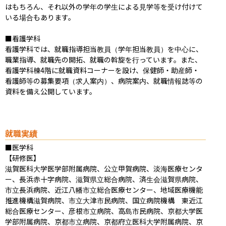
はもちろん、それ以外の学年の学生による見学等を受け付けて
いる場合もあります。

■看護学科

看護学科では、就職指導担当教員（学年担当教員）を中心に、
職業指導、就職先の開拓、就職の斡旋を行っています。また、
看護学科棟4階に就職資料コーナーを設け、保健師・助産師・
看護師等の募集要項（求人案内）、病院案内、就職情報誌等の
資料を備え公開しています。
就職実績
■医学科

【研修医】

滋賀医科大学医学部附属病院、公立甲賀病院、淡海医療センタ
ー、長浜赤十字病院、滋賀県立総合病院、済生会滋賀県病院、
市立長浜病院、近江八幡市立総合医療センター、地域医療機能
推進機構滋賀病院、市立大津市民病院、国立病院機構　東近江
総合医療センター、彦根市立病院、高島市民病院、京都大学医
学部附属病院、京都市立病院、京都府立医科大学附属病院、京