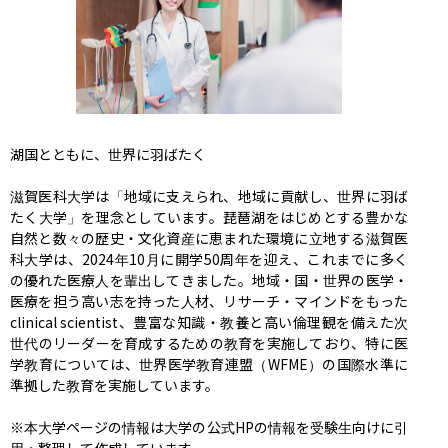
湖国とともに、世界に羽ばたく

滋賀医科大学は「地域に支えられ、地域に貢献し、世界に羽ば
たく大学」を理念としています。琵琶湖をはじめとする豊かな
自然と数々の歴史・文化資産に恵まれた環境に立地する滋賀医
科大学は、2024年10月に開学50周年を迎え、これまでに多く
の優れた医療人を輩出してきました。地域・国・世界の医学・
医療を担う高い志を持った人材、リサーチ・マインドをもった
clinical scientist、豊富な知識・教養と高い倫理観を備えた次
世代のリーダーを育成するための教育を実施しており、特に医
学教育については、世界医学教育連盟（WFME）の国際水準に
準拠した教育を実施しています。

※本大学ページの情報は大学の公式HPの情報を受験生向けに引
用・整理して作成しています。