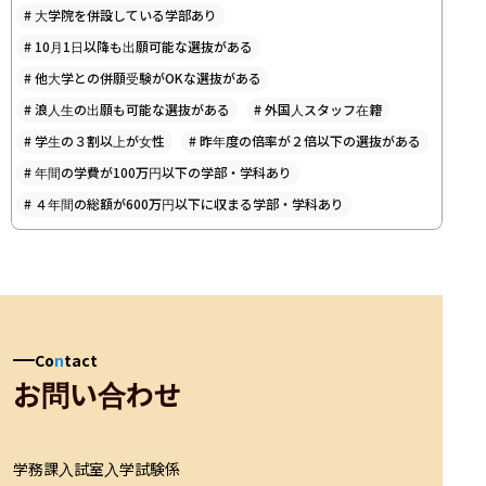
#
大学院を併設している学部あり
#
10月1日以降も出願可能な選抜がある
#
他大学との併願受験がOKな選抜がある
#
浪人生の出願も可能な選抜がある
#
外国人スタッフ在籍
#
学生の３割以上が女性
#
昨年度の倍率が２倍以下の選抜がある
#
年間の学費が100万円以下の学部・学科あり
#
４年間の総額が600万円以下に収まる学部・学科あり
Co
n
tact
お問い合わせ
学務課入試室入学試験係
