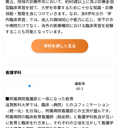
拠点、地域の診療所等において、約60週以上に及ぶ診療参加
型臨床実習を経て、大学を卒業するために十分な知識・診療
技能・態度を身につけていきます。なお、第6学年次の「学
外臨床実習」では、個人の興味関心や能力に応じ、県下の市
中病院だけでなく、海外の医療機関における臨床実習を経験
することも可能となっています。
学科を詳しく見る
看護学科
偏差値
60.3
■附属病院看護部と一体になった教育

滋賀医科大学では、臨床（病院）とのユフィニケーション
（統一化）を目指し、附属病院看護部との交流が盛んです。
附属病院の臨床教育看護師（助産師）と看護学科教員が互い
に教育と臨床を行き来し、それぞれの立場を活かして看護学