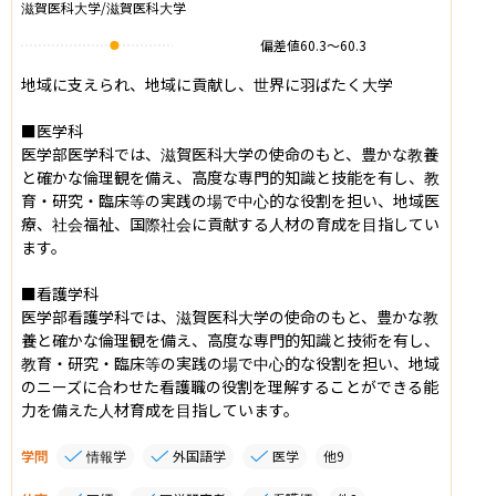
滋賀医科大学/滋賀医科大学
偏差値
60.3
〜
60.3
地域に支えられ、地域に貢献し、世界に羽ばたく大学

■医学科

医学部医学科では、滋賀医科大学の使命のもと、豊かな教養
と確かな倫理観を備え、高度な専門的知識と技能を有し、教
育・研究・臨床等の実践の場で中心的な役割を担い、地域医
療、社会福祉、国際社会に貢献する人材の育成を目指してい
ます。

■看護学科

医学部看護学科では、滋賀医科大学の使命のもと、豊かな教
養と確かな倫理観を備え、高度な専門的知識と技術を有し、
教育・研究・臨床等の実践の場で中心的な役割を担い、地域
のニーズに合わせた看護職の役割を理解することができる能
力を備えた人材育成を目指しています。
学問
情報学
外国語学
医学
他
9