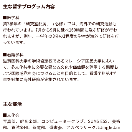
主な留学プログラム内容
■医学科

第3学年の「研究室配属」（必修）では、海外での研究活動も
行われています。7月から9月に延べ160時間に及ぶ研修が行わ
れますが、例年、一学年の3分の1程度の学生が海外で研修を行
っています。

■看護学科

滋賀医科大学の学術協定校であるマレーシア国民大学におい
て、多文化共生に必要な異なる文化や価値観を尊重する態度お
よび国際感覚を身につけることを目的として、看護学科第4学
年を対象に海外研修が実施されています。
主な部活
■文化会

写真部、軽音楽部、コンピュータークラブ、SUMS ESS、美術
部、管弦楽団、茶道部、遊書会、アカペラサークルJingle Jan