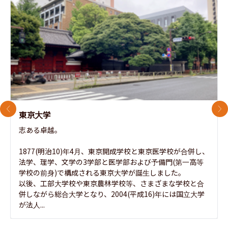
前のスライド
次
東京大学
志ある卓越。

1877(明治10)年4月、東京開成学校と東京医学校が合併し、
法学、理学、文学の3学部と医学部および予備門(第一高等
学校の前身)で構成される東京大学が誕生しました。

以後、工部大学校や東京農林学校等、さまざまな学校と合
併しながら総合大学となり、2004(平成16)年には国立大学
が法人...