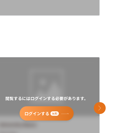
閲覧するにはログインする必要があります。
閲覧す
次のスライド
ログインする
無料
University Name
Universi