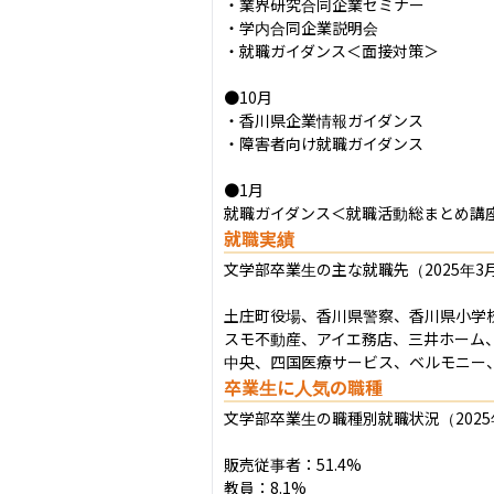
・業界研究合同企業セミナー

・学内合同企業説明会

・就職ガイダンス＜面接対策＞

●10月

・香川県企業情報ガイダンス

・障害者向け就職ガイダンス

●1月

就職ガイダンス＜就職活動総まとめ講
就職実績
文学部卒業生の主な就職先（2025年3月
土庄町役場、香川県警察、香川県小学
スモ不動産、アイエ務店、三井ホーム
中央、四国医療サービス、ベルモニー
卒業生に人気の職種
文学部卒業生の職種別就職状況（2025年
販売従事者：51.4%

教員：8.1%
