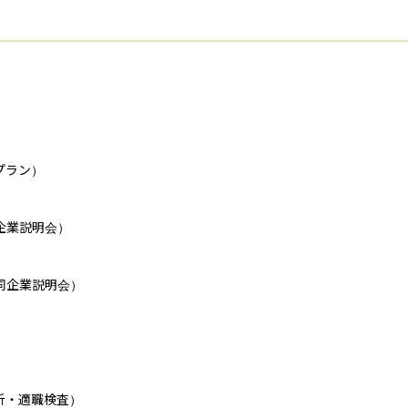
ラン）

業説明会）

企業説明会）

・適職検査）
