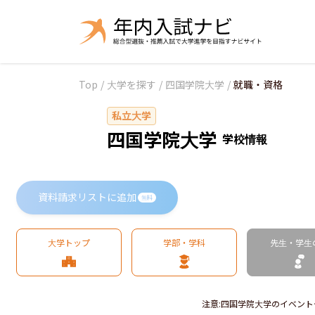
Top
/
大学を探す
/
四国学院大学
/
就職・資格
私立大学
四国学院大学
学校情報
資料請求リストに追加
無料
大学トップ
学部・学科
先生・学生
注意
:
四国学院大学のイベント