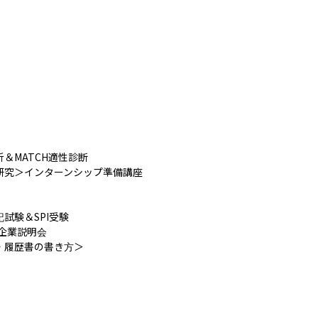
MATCH適性診断

究＞インターンシップ準備講座

験＆SPI受験

企業説明会

履歴書の書き方＞
