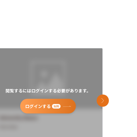
閲覧するにはログインする必要があります。
閲覧す
次のスライド
ログインする
無料
University Name
Universi
Overview
Overview