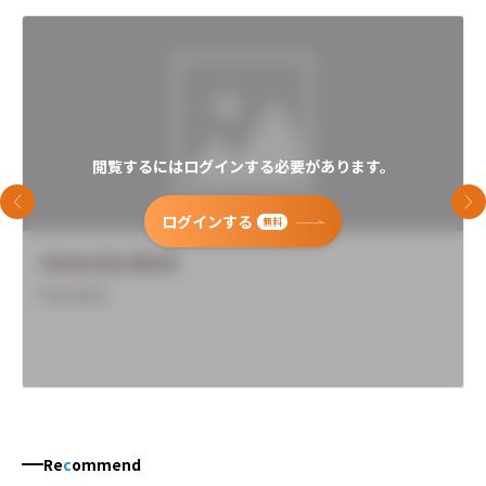
閲覧するにはログインする必要があります。
前のスライド
次
ログインする
無料
University Name
Overview
Re
c
ommend