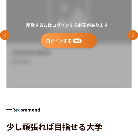
閲覧するにはログインする必要があります。
前のスライド
次
ログインする
無料
University Name
Overview
Re
c
ommend
少し頑張れば目指せる大学