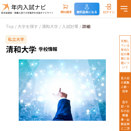
資料請求
無料会員になる
ログイン
Top
/
大学を探す
/
清和大学
/
入試対策
/
詳細
私立大学
実施し
ている
清和大学
学校情報
年内入
試の種
類と日
程につ
いて
各入試
の募集
人数・
倍率
各学
部・学
科の出
願基
準・出
願書類
と二次