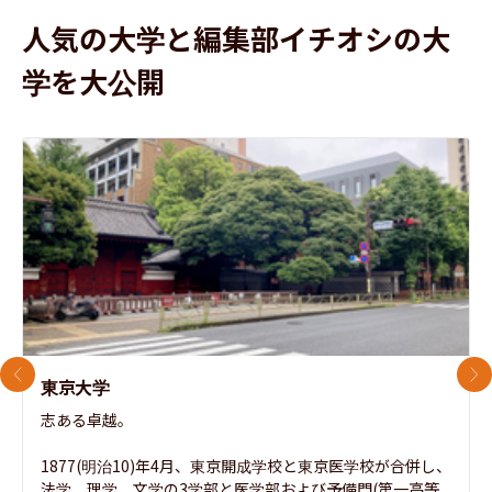
人気の大学と編集部イチオシの大
学を大公開
前のスライド
次
東京大学
志ある卓越。

1877(明治10)年4月、東京開成学校と東京医学校が合併し、
法学、理学、文学の3学部と医学部および予備門(第一高等