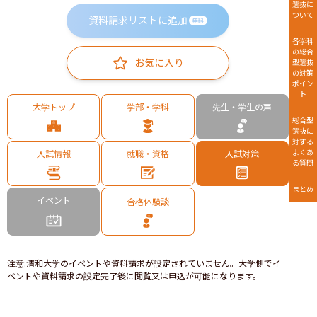
選抜に
ついて
資料請求リストに追加
無料
各学科
の総合
お気に入り
型選抜
の対策
ポイン
ト
大学トップ
学部・学科
先生・学生の声
総合型
選抜に
対する
よくあ
入試情報
就職・資格
入試対策
る質問
まとめ
イベント
合格体験談
注意
:
清和大学のイベントや資料請求が設定されていません。大学側でイ
ベントや資料請求の設定完了後に閲覧又は申込が可能になります。