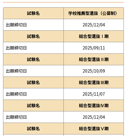
試験名
学校推薦型選抜（公募制）
出願締切日
2025/12/04
試験名
総合型選抜Ⅰ期
出願締切日
2025/09/11
試験名
総合型選抜Ⅱ期
出願締切日
2025/10/09
試験名
総合型選抜Ⅲ期
出願締切日
2025/11/07
試験名
総合型選抜Ⅳ期
出願締切日
2025/12/04
試験名
総合型選抜Ⅴ期