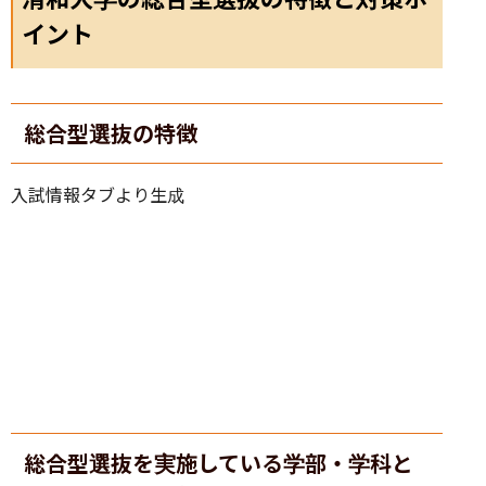
イント
総合型選抜の特徴
入試情報タブより生成
総合型選抜を実施している学部・学科と