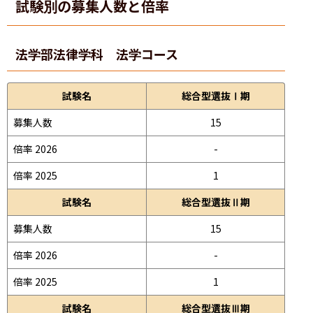
試験別の募集人数と倍率
法学部
法律学科 法学コース
試験名
総合型選抜Ⅰ期
募集人数
15
倍率 2026
-
倍率 2025
1
試験名
総合型選抜Ⅱ期
募集人数
15
倍率 2026
-
倍率 2025
1
試験名
総合型選抜Ⅲ期