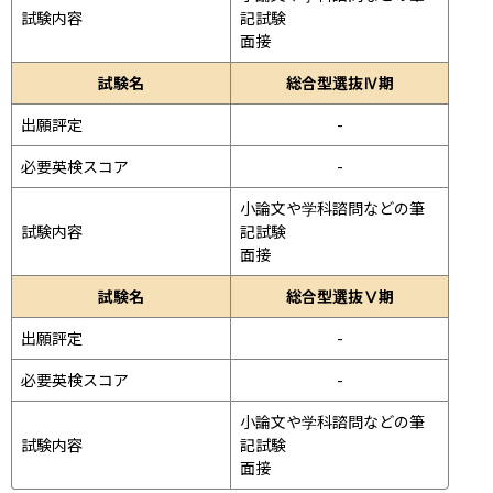
試験内容
記試験
面接 
試験名
総合型選抜Ⅳ期
出願評定
-
必要英検スコア
-
小論文や学科諮問などの筆
試験内容
記試験
面接 
試験名
総合型選抜Ⅴ期
出願評定
-
必要英検スコア
-
小論文や学科諮問などの筆
試験内容
記試験
面接 