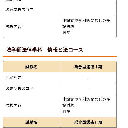
必要英検スコア
-
小論文や学科諮問などの筆
試験内容
記試験
面接 
法学部
法律学科 情報と法コース
試験名
総合型選抜Ⅰ期
出願評定
-
必要英検スコア
-
小論文や学科諮問などの筆
試験内容
記試験
面接 
試験名
総合型選抜Ⅱ期