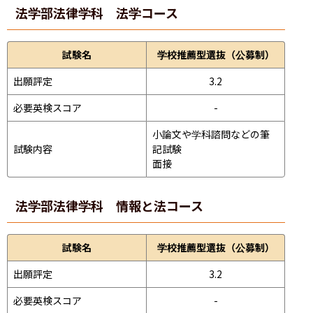
法学部
法律学科 法学コース
試験名
学校推薦型選抜（公募制）
出願評定
3.2
必要英検スコア
-
小論文や学科諮問などの筆
試験内容
記試験
面接 
法学部
法律学科 情報と法コース
試験名
学校推薦型選抜（公募制）
出願評定
3.2
必要英検スコア
-