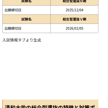
試験名
総合型選抜Ⅳ期
出願締切日
2025/12/04
試験名
総合型選抜Ⅴ期
出願締切日
2026/02/05
入試情報タブより生成
清和大学の総合型選抜の特徴と対策ポ