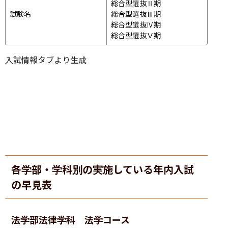
総合型選抜Ⅱ期

試験名
総合型選抜Ⅲ期

総合型選抜Ⅳ期

総合型選抜Ⅴ期
入試情報タブより生成
各学部・学科別の実施している年内入試
の早見表
法学部
法律学科 法学コース