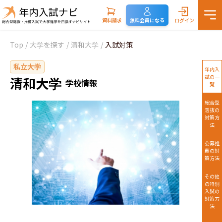
資料請求
無料会員になる
ログイン
Top
/
大学を探す
/
清和大学
/
入試対策
私立大学
年内入
試の一
清和大学
学校情報
覧
総合型
選抜の
対策方
法
公募推
薦の対
策方法
その他
の特別
入試の
対策方
法