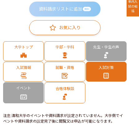
年内入
試の総
資料請求リストに追加
無料
括
お気に入り
大学トップ
学部・学科
先生・学生の声
入試情報
就職・資格
入試対策
イベント
合格体験談
注意
:
清和大学のイベントや資料請求が設定されていません。大学側でイ
ベントや資料請求の設定完了後に閲覧又は申込が可能になります。