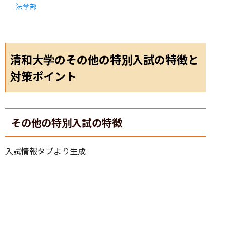
法学部
清和大学のその他の特別入試の特徴と
対策ポイント
その他の特別入試の特徴
入試情報タブより生成