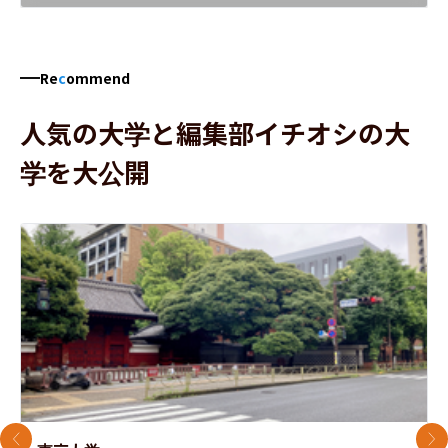
Re
c
ommend
人気の大学と編集部イチオシの大
学を大公開
前のスライド
次