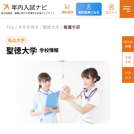
資料請求
無料会員になる
ログイン
Top
/
大学を探す
/
聖徳大学
/
看護学部
私立大学
学びの
特徴
聖徳大学
学校情報
学部
学科
アク
セス