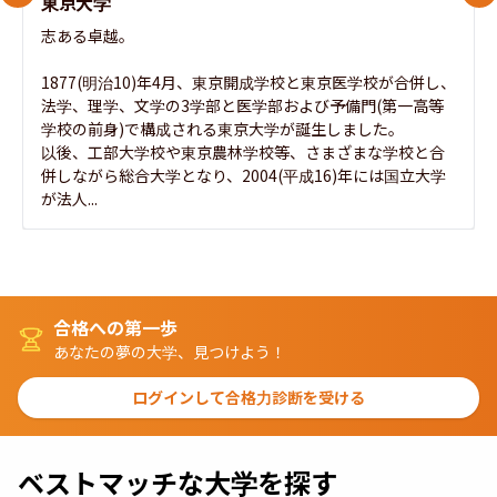
東京大学
志ある卓越。

1877(明治10)年4月、東京開成学校と東京医学校が合併し、
法学、理学、文学の3学部と医学部および予備門(第一高等
学校の前身)で構成される東京大学が誕生しました。

以後、工部大学校や東京農林学校等、さまざまな学校と合
併しながら総合大学となり、2004(平成16)年には国立大学
が法人...
合格への第一歩
あなたの夢の大学、見つけよう！
ログインして合格力診断を受ける
ベストマッチな大学を探す