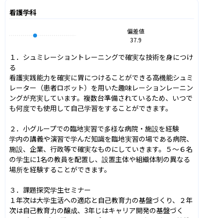
看護学科
偏差値
37.9
１．シュミレーショントレーニングで確実な技術を身につけ
る

看護実践能力を確実に胃につけることができる高機能シュミ
レーター（患者ロボット）を用いた趣味レーションレーニン
ングが充実しています。複数台準備されているため、いつで
も何度でも使用して自己学習をすることができます。

２．小グループでの臨地実習で多様な病院・施設を経験

学内の講義や演習で学んだ知識を臨地実習の場である病院、
施設、企業、行政等で確実なものにしていきます。５〜６名
の学生に1名の教員を配置し、設置主体や組織体制の異なる
場所を経験することができます。

３．課題探究学生セミナー

１年次は大学生活への適応と自己教育力の基盤づくり、２年
次は自己教育力の醸成、3年じはキャリア開発の基盤づく