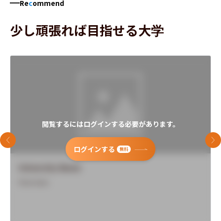
Re
c
ommend
少し頑張れば目指せる大学
閲覧するにはログインする必要があります。
前のスライド
次
ログインする
無料
University Name
Overview