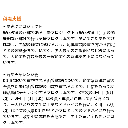
就職支援
⚫︎夢実現プロジェクト

聖徳教育の正課である「夢プロジェクト（聖徳教育Ⅲ）」の発
展的な正課外で行う支援プログラムです。描いてきた夢を広げ
挑戦し、希望の職業に就けるよう、応募書類の書き方から内定
者との懇談会まで、幅広く、少人数制のきめ細かな指導によっ
て、大企業を含む多数の一般企業への就職率向上につながって
います。

⚫︎面接チャレンジ会

採用において重視される面接試験について、企業系就職希望者
全員を対象に面接体験の回数を重ねることで、自信をもって就
職活動にチャレンジするプログラムです。3年次の1回目（5月
頃）、2回目（11月頃）は教員・職員が連携して面接官とな
り、一人ひとりの学生に丁寧なアドバイスを行い、3回目（2月
頃）は企業の人事採用担当者がプロとしてのアドバイスを行っ
ています。段階的に成長を実感でき、学生の満足度も高いプロ
グラムです。
