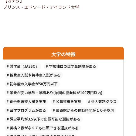
【カナダ】

プリンス・エドワード・アイランド大学
大学の特徴
#
奨学金（JASSO）
#
学校独自の奨学金制度がある
#
給費生入試や特待生入試がある
#
初年度の入学金が50万円以下
#
学費が安い学部・学科あり(年間の授業料が100万円以内)
#
総合型選抜入試を実施
#
公募推薦を実施
#
少人数制クラス
#
留学プログラムがある
#
最寄駅からの移動時間が１０分以内
#
評定平均が3.5以下で出願可能な選抜がある
#
英検２級がなくても出願できる選抜がある