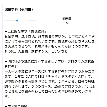
児童学科（夜間主）
偏差値
37.9
⚫︎伝統的な学び「表現教育」

音楽表現、造形表現、身体表現の学びが、１年次から４年次
にかけて積み重ねられていきます。表現する楽しさや大切さ
を実感できるので、表現スキルもぐんぐん身につきます。

折り紙、人形劇、創作ダンス、ピアノなど

⚫︎現代社会の課題に対応する新しい学び「プログラム選択型
専門教育」

一人一人の意欲やニーズに対する専門教育プログラムがあり
ます。１年次に入門の科目「チャイルドスタディ入門」で、
興味関心のある分野を見つけます。２年次から、自分の興味
関心に合わせて、５つのコース、15個のプログラム、40以上
のゼミなどを組み合わせて自分だけの学びを進めていきま
す。

⚫︎夜間主の特徴
