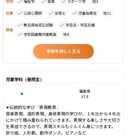
学問
福祉学
音楽
スポーツ学
他
3
仕事
公認心理師
保育士
児童指導員
他
11
教員資格認定試験
学芸員・学芸員補
資格
学校図書館司書教諭
他
4
学部を詳しく見る
児童学科（昼間主）
偏差値
37.9
⚫︎伝統的な学び「表現教育」

音楽表現、造形表現、身体表現の学びが、１年次から４年次
にかけて積み重ねられていきます。表現する楽しさや大切さ
を実感できるので、表現スキルもぐんぐん身につきます。

折り紙、人形劇、創作ダンス、ピアノなど
