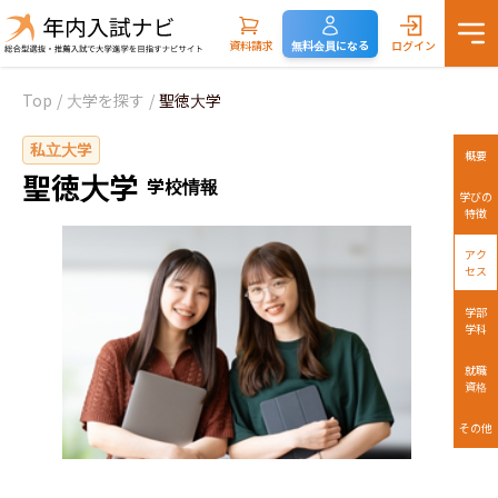
資料請求
無料会員になる
ログイン
Top
/
大学を探す
/
聖徳大学
私立大学
概要
聖徳大学
学校情報
学びの
特徴
アク
セス
学部
学科
就職
資格
その他