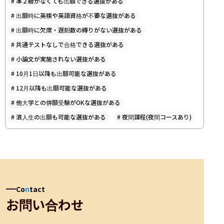
#
準２級がなくても出願できる選抜がある
#
出願時に英検や英語資格が不要な選抜がある
#
出願時に欠席・遅刻数の縛りがない選抜がある
#
共通テストなしで合格できる選抜がある
#
小論文が実施されない選抜がある
#
10月1日以降も出願可能な選抜がある
#
12月以降も出願可能な選抜がある
#
他大学との併願受験がOKな選抜がある
#
浪人生の出願も可能な選抜がある
#
夜間課程(夜間コースあり)
Co
n
tact
お問い合わせ