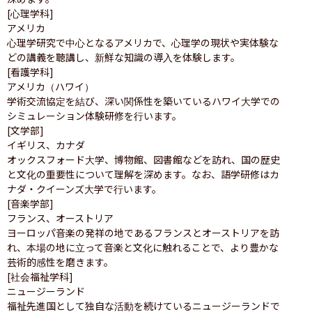
[心理学科]

アメリカ

心理学研究で中心となるアメリカで、心理学の現状や実体験な
どの講義を聴講し、新鮮な知識の導入を体験します。

[看護学科]

アメリカ（ハワイ）

学術交流協定を結び、深い関係性を築いているハワイ大学での
シミュレーション体験研修を行います。

[文学部]

イギリス、カナダ

オックスフォード大学、博物館、図書館などを訪れ、国の歴史
と文化の重要性について理解を深めます。なお、語学研修はカ
ナダ・クイーンズ大学で行います。

[音楽学部]

フランス、オーストリア

ヨーロッパ音楽の発祥の地であるフランスとオーストリアを訪
れ、本場の地に立って音楽と文化に触れることで、より豊かな
芸術的感性を磨きます。

[社会福祉学科]

ニュージーランド

福祉先進国として独自な活動を続けているニュージーランドで