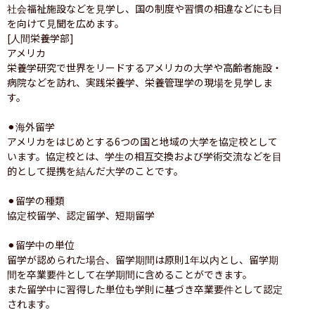
社会福祉施設などを見学し、国の制度や習慣の相違などにも目
を向けて見聞を広めます。

[人間栄養学部]

アメリカ

栄養学研究で世界をリードするアメリカの大学や高齢者施設・
病院などを訪れ、実践栄養学、栄養管理学の現場を見学しま
す。

⚫︎海外留学

アメリカをはじめとする6つの国と地域の大学を協定校として
います。協定校とは、学生の相互交換および学術交流などを目
的として提携を結んだ大学のことです。

⚫︎留学の種類

協定校留学、認定留学、短期留学

⚫︎留学中の単位

留学が認められた場合、留学期間は原則1年以内とし、留学期
間を卒業要件として在学期間に含めることができます。

また留学中に習得した単位も学則に基づき卒業要件として認定
されます。