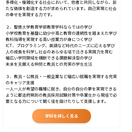
多様化・複雑化する社会において、他者と共同しながら、新
たな価値を創造する力が求められています。自己実現と社会
の幸せを実現する力です。

２．聖徳大学教育学部教育学科ならではの学び

小学校教育を基盤に幼少中高と教育の連続性を踏まえた学び

教科指導を実現する高い授業力が身につく学び

ICT、プログラミング、英語など時代のニーズに応える学び

人の成長を科学し社会のあらゆる場で活きる実践力を育む

幅広い学問領域を横断できる課題解決型の学び

未来を見据える仲間と教員との充実の学生生活

３．教員・公務員・一般企業など幅広い就職を実現する充実
のキャリア支援

一人一人が希望の職種に就き、自分の自分の夢を実現できる
ように都道府県別の教員採用試験対策や卒業生から現場で必
要となる力について聞く場を設けたりして支援します。
学科を詳しく見る