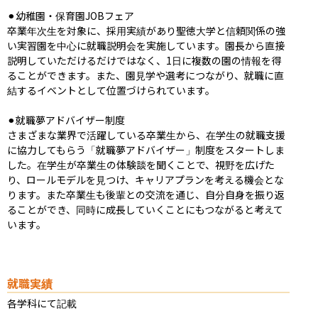
⚫︎幼稚園・保育園JOBフェア

卒業年次生を対象に、採用実績があり聖徳大学と信頼関係の強
い実習園を中心に就職説明会を実施しています。園長から直接
説明していただけるだけではなく、1日に複数の園の情報を得
ることができます。また、園見学や選考につながり、就職に直
結するイベントとして位置づけられています。

⚫︎就職夢アドバイザー制度

さまざまな業界で活躍している卒業生から、在学生の就職支援
に協力してもらう「就職夢アドバイザー」制度をスタートしま
した。在学生が卒業生の体験談を聞くことで、視野を広げた
り、ロールモデルを見つけ、キャリアプランを考える機会とな
ります。また卒業生も後輩との交流を通じ、自分自身を振り返
ることができ、同時に成長していくことにもつながると考えて
います。
就職実績
各学科にて記載