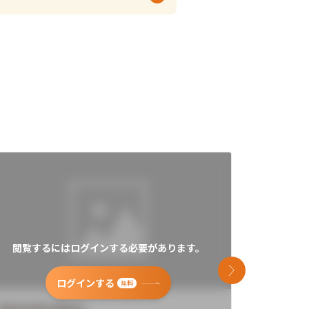
閲覧するにはログインする必要があります。
閲覧す
次のスライド
ログインする
無料
University Name
Universi