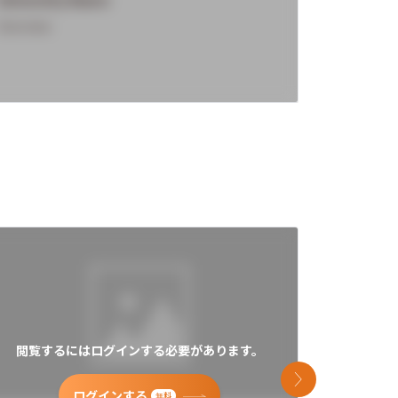
Overview
Overview
閲覧するにはログインする必要があります。
閲覧す
次のスライド
ログインする
無料