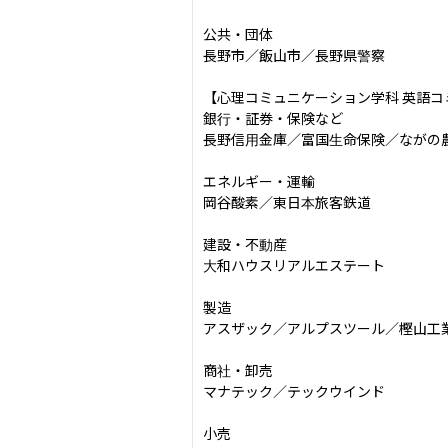
公共・団体

長野市／飯山市／長野県警察

【心理コミュニケーション学科 英語コ
銀行・証券・保険など

長野信用金庫／富国生命保険／ながの農
エネルギー・運輸

岡谷酸素／東日本旅客鉄道

建設・不動産

大和ハウスリアルエステート

製造

アスザック／アルプスツール／樫山工業／SI
商社・卸売

マナテック／テックウインド

小売
