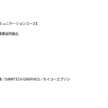
ミュニケーションコース】

業協同組合

MMTECH GRAPHICS／セイコーエプソン
