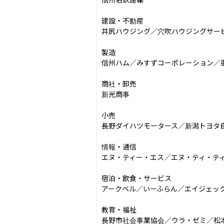
建設・不動産

井尻ハウジング／穴吹ハウジングサービ
製造

信州ハム／みすずコーポレーション／亜
商社・卸売

新光商事

小売

長野ダイハツモータース／新潟トヨタ
情報・通信

エヌ・ティー・エス／エヌ・ティ・ティ
宿泊・飲食・サービス

アークベル／いーふらん／エイジェック
教育・福祉

長野市社会事業協会／ウラ・ゼミ／松本