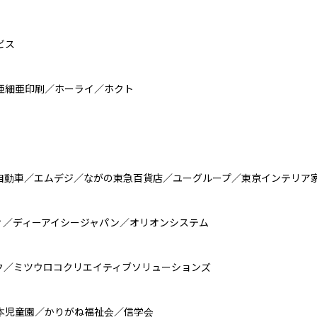
ス

細亜印刷／ホーライ／ホクト

自動車／エムデジ／ながの東急百貨店／ユーグループ／東京インテリア家
／ディーアイシージャパン／オリオンシステム

／ミツウロコクリエイティブソリューションズ

児童園／かりがね福祉会／信学会
