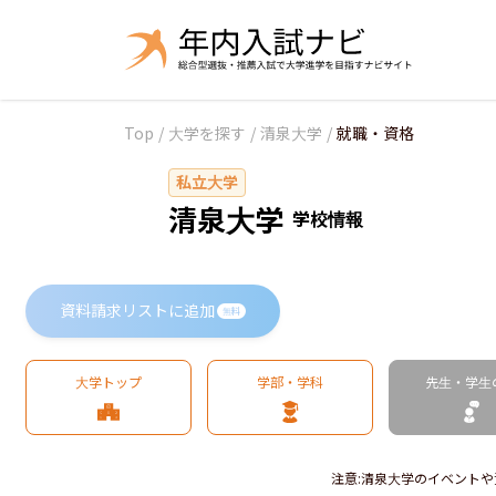
Top
/
大学を探す
/
清泉大学
/
就職・資格
私立大学
清泉大学
学校情報
資料請求リストに追加
無料
大学トップ
学部・学科
先生・学生
注意
:
清泉大学のイベントや