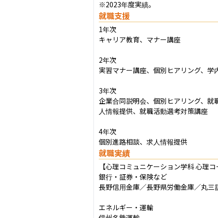
※2023年度実績。
就職支援
1年次

キャリア教育、マナー講座

2年次

実習マナー講座、個別ヒアリング、学内
3年次

企業合同説明会、個別ヒアリング、就
人情報提供、就職活動選考対策講座

4年次

個別進路相談、求人情報提供
就職実績
【心理コミュニケーション学科 心理コー
銀行・証券・保険など

長野信用金庫／長野県労働金庫／丸三証
エネルギー・運輸

信州名鉄運輸
